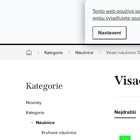
}
https://cz.pinterest.com/shoppenuela/
Přejít na obsah
Tento web používá so
O nás
Kontakty
Podmínky pro výměnu, vrácení a rekla
webu vyjadřujete souh
Novinky
Nastavení
Kate
Kategorie
Náušnice
Visací náušnice S
Domů
Postranní panel
Visa
Přeskočit kategorie
Kategorie
Novinky
Řazen
Nejdražší
Kategorie
Náušnice
Kruhové náušnice
Výpis
Tip