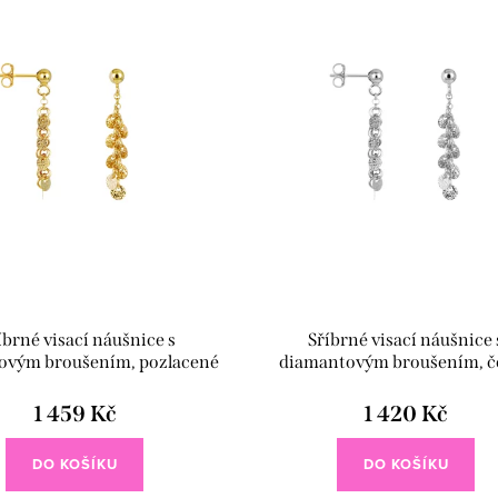
íbrné visací náušnice s
Sříbrné visací náušnice 
ovým broušením, pozlacené
diamantovým broušením, č
rhodium
1 459 Kč
1 420 Kč
DO KOŠÍKU
DO KOŠÍKU