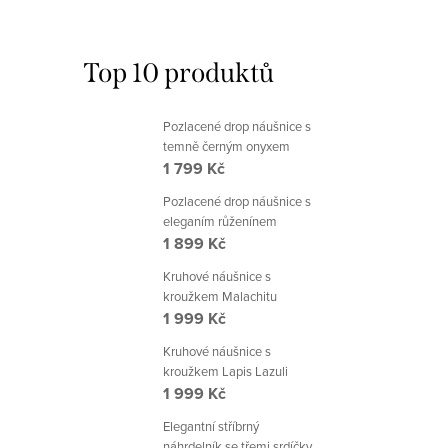
Top 10 produktů
Pozlacené drop náušnice s
temně černým onyxem
1 799 Kč
Pozlacené drop náušnice s
eleganím růženínem
1 899 Kč
Kruhové náušnice s
kroužkem Malachitu
1 999 Kč
Kruhové náušnice s
kroužkem Lapis Lazuli
1 999 Kč
Elegantní stříbrný
náhrdelník se třemi srdíčky