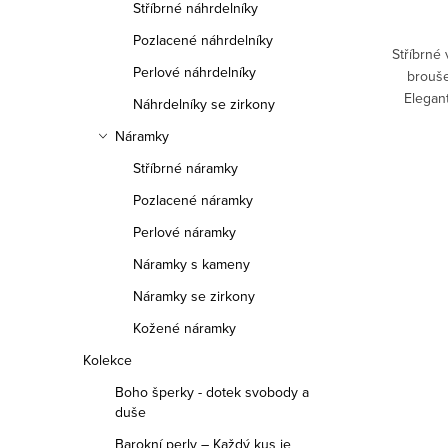
Stříbrné náhrdelníky
Pozlacené náhrdelníky
Stříbrné
Perlové náhrdelníky
brouš
Elegan
Náhrdelníky se zirkony
visací 
Náramky
Stříbrné náramky
Pozlacené náramky
Ovláda
Perlové náramky
Náramky s kameny
Náramky se zirkony
Kožené náramky
Kolekce
Boho šperky - dotek svobody a
duše
Barokní perly – Každý kus je