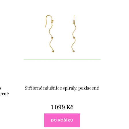
s
Stříbrné náušnice spirály, pozlacené
erné
1 099 Kč
DO KOŠÍKU