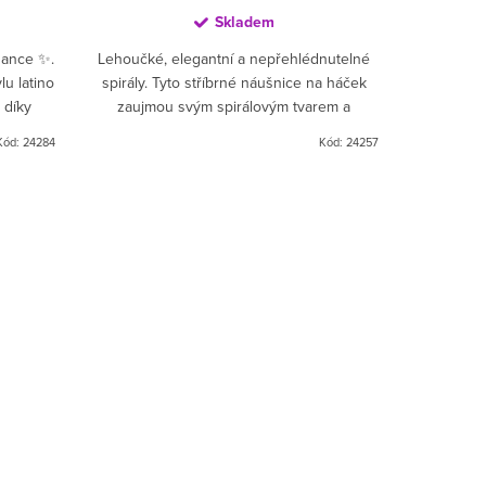
Skladem
egance ✨.
Lehoučké, elegantní a nepřehlédnutelné
lu latino
spirály. Tyto stříbrné náušnice na háček
 díky
zaujmou svým spirálovým tvarem a
 🖤 a
jemnými kuličkami, které se s každým
Kód:
24284
Kód:
24257
pohybem jemně...