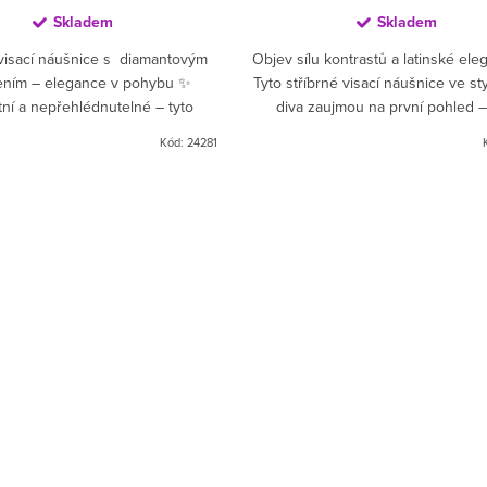
Skladem
Skladem
 visací náušnice s diamantovým
Objev sílu kontrastů a latinské el
ením – elegance v pohybu ✨
Tyto stříbrné visací náušnice ve sty
tní a nepřehlédnutelné – tyto
diva zaujmou na první pohled –
náušnice ze stříbra (Ag 925) s
tmavému lesku černého rhodia
Kód:
24281
precizním...
efektnímu...
cí prvky výpisu