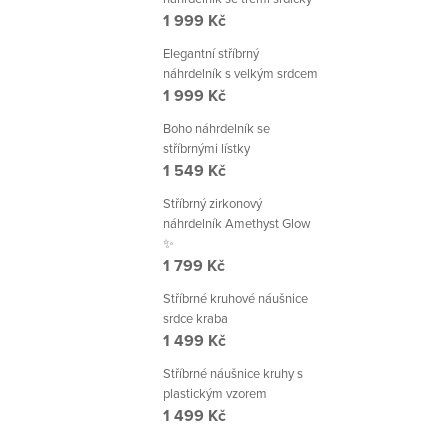
1 999 Kč
Elegantní stříbrný
náhrdelník s velkým srdcem
1 999 Kč
Boho náhrdelník se
stříbrnými lístky
1 549 Kč
Stříbrný zirkonový
náhrdelník Amethyst Glow
✨
1 799 Kč
Stříbrné kruhové náušnice
srdce kraba
1 499 Kč
Stříbrné náušnice kruhy s
plastickým vzorem
1 499 Kč