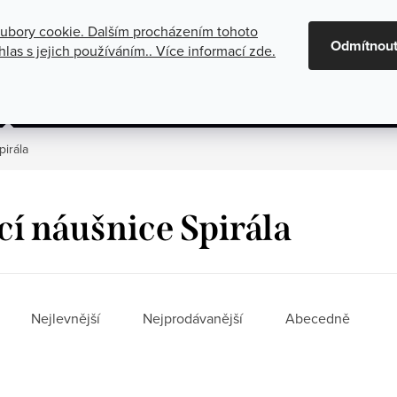
ubory cookie. Dalším procházením tohoto
maci
Oznámení o zrušení platby dobírkou
Všeobecné obchod
Odmítnou
las s jejich používáním.. Více informací
zde
.
gorie
Stříbrné šperky
Kolekce
pirála
cí náušnice Spirála
í produktů
Nejlevnější
Nejprodávanější
Abecedně
 produktů