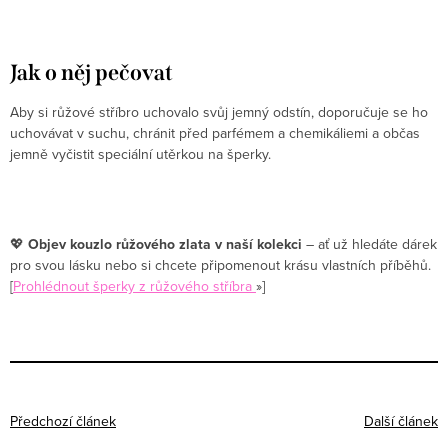
Jak o něj pečovat
Aby si růžové stříbro uchovalo svůj jemný odstín, doporučuje se ho
uchovávat v suchu, chránit před parfémem a chemikáliemi a občas
jemně vyčistit speciální utěrkou na šperky.
💖
Objev kouzlo růžového zlata v naší kolekci
– ať už hledáte dárek
pro svou lásku nebo si chcete připomenout krásu vlastních příběhů.
[
Prohlédnout šperky z růžového stříbra
»]
Předchozí článek
Další článek