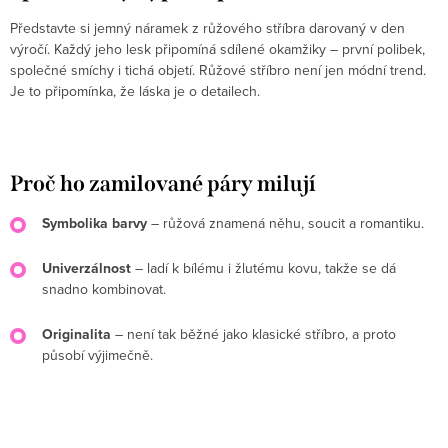
Představte si jemný náramek z růžového stříbra darovaný v den
výročí. Každý jeho lesk připomíná sdílené okamžiky – první polibek,
společné smíchy i tichá objetí. Růžové stříbro není jen módní trend.
Je to připomínka, že láska je o detailech.
Proč ho zamilované páry milují
Symbolika barvy
– růžová znamená něhu, soucit a romantiku.
Univerzálnost
– ladí k bílému i žlutému kovu, takže se dá
snadno kombinovat.
Originalita
– není tak běžné jako klasické stříbro, a proto
působí výjimečně.