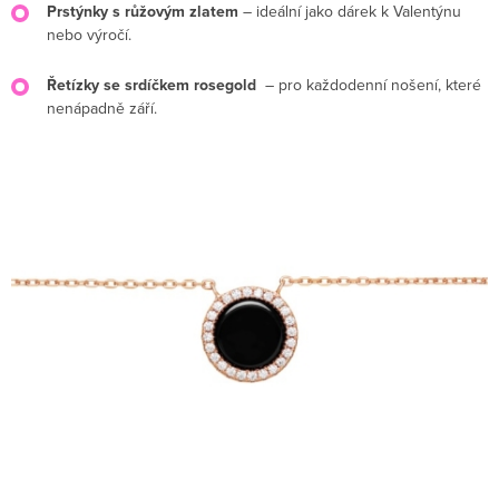
Prstýnky s růžovým zlatem
– ideální jako dárek k Valentýnu
nebo výročí.
Řetízky se srdíčkem rosegold
– pro každodenní nošení, které
nenápadně září.