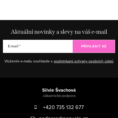
Aktuální novinky a slevy na váš e-mail
E-mail
PŘIHLÁSIT SE
Vložením e-mailu souhlasíte s
podmínkami ochrany osobních údajů
Zápatí
Silvie Švachová
+420 735 132 677