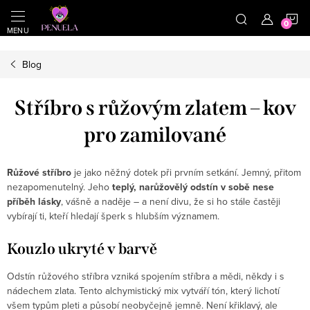
}
https://cz.pinterest.com/shoppenuela/
N
Přejít na obsah
Blog
Stříbro s růžovým zlatem – kov
pro zamilované
Růžové stříbro
je jako něžný dotek při prvním setkání. Jemný, přitom
nezapomenutelný. Jeho
teplý, narůžovělý odstín v sobě nese
příběh lásky
, vášně a naděje – a není divu, že si ho stále častěji
vybírají ti, kteří hledají šperk s hlubším významem.
Kouzlo ukryté v barvě
Odstín růžového stříbra vzniká spojením stříbra a mědi, někdy i s
nádechem zlata. Tento alchymistický mix vytváří tón, který lichotí
všem typům pleti a působí neobyčejně jemně. Není křiklavý, ale