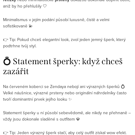
aniž by ho přehlušily 🤍
Minimalismus v jejím podání působí luxusně, čistě a velmi
sofistikovaně 💫
👉 Tip: Pokud chceš elegantní look, zvol jeden jemný šperk, který
podtrhne tvůj styl.
💍 Statement šperky: když chceš
zazářit
Na červeném koberci se
Zendaya
nebojí ani výrazných šperků 💍
Velké náušnice, výrazné prsteny nebo originální náhrdelníky často
tvoří dominantní prvek jejího looku ✨
Statement šperky u ní působí sebevědomě, ale nikdy ne přehnaně –
vždy jsou dokonale sladěné s outfitem 💎
👉 Tip: Jeden výrazný šperk stačí, aby celý outfit získal wow efekt.