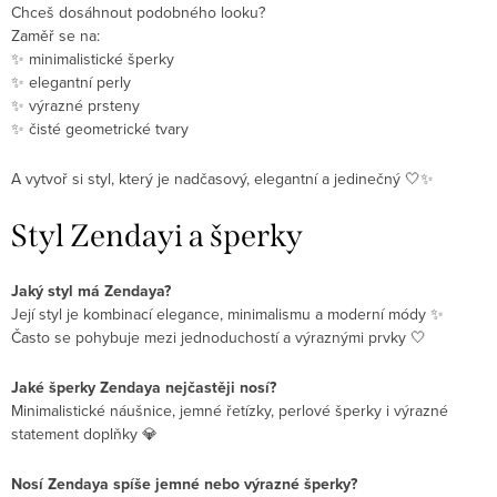
Chceš dosáhnout podobného looku?
Zaměř se na:
✨ minimalistické šperky
✨ elegantní perly
✨ výrazné prsteny
✨ čisté geometrické tvary
A vytvoř si styl, který je nadčasový, elegantní a jedinečný 🤍✨
Styl Zendayi a šperky
Jaký styl má
Zendaya
?
Její styl je kombinací elegance, minimalismu a moderní módy ✨
Často se pohybuje mezi jednoduchostí a výraznými prvky 🤍
Jaké šperky Zendaya nejčastěji nosí?
Minimalistické náušnice, jemné řetízky, perlové šperky i výrazné
statement doplňky 💎
Nosí Zendaya spíše jemné nebo výrazné šperky?