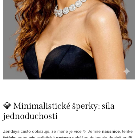
💎 Minimalistické šperky: síla
jednoduchosti
Zendaya často dokazuje, že méně je více ✨ Jemné
náušnice
, tenké
řetízky
nebo minimalistické
prsteny
dokážou dokonale doplnit outfit,