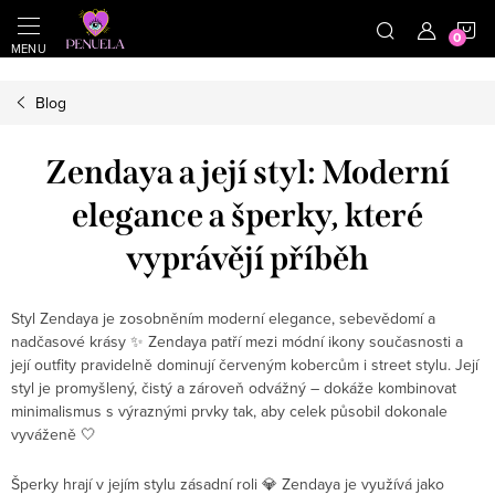
}
https://cz.pinterest.com/shoppenuela/
N
Přejít na obsah
Blog
Zendaya a její styl: Moderní
elegance a šperky, které
vyprávějí příběh
Styl
Zendaya
je zosobněním moderní elegance, sebevědomí a
nadčasové krásy ✨ Zendaya patří mezi módní ikony současnosti a
její outfity pravidelně dominují červeným kobercům i street stylu. Její
styl je promyšlený, čistý a zároveň odvážný – dokáže kombinovat
minimalismus s výraznými prvky tak, aby celek působil dokonale
vyváženě 🤍
Šperky hrají v jejím stylu zásadní roli 💎 Zendaya je využívá jako