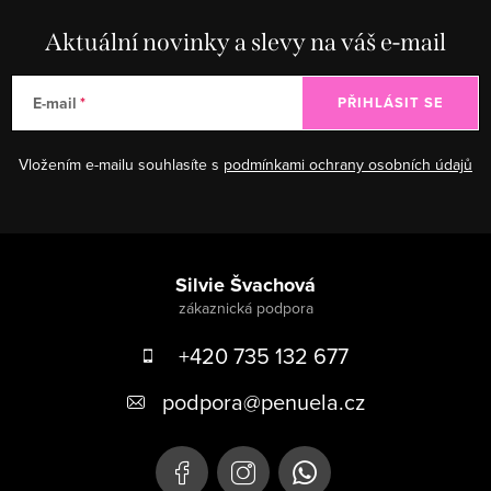
Aktuální novinky a slevy na váš e-mail
E-mail
PŘIHLÁSIT SE
Vložením e-mailu souhlasíte s
podmínkami ochrany osobních údajů
Zápatí
Silvie Švachová
+420 735 132 677
podpora
@
penuela.cz