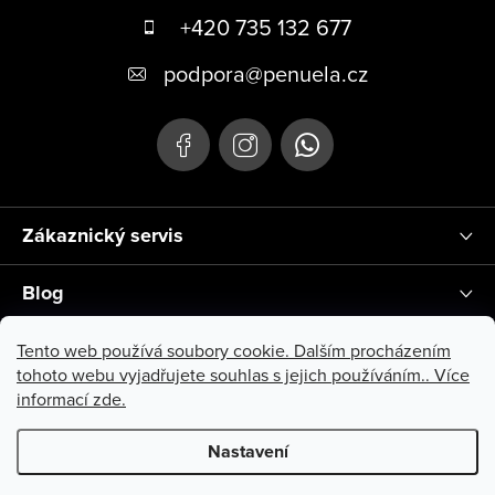
+420 735 132 677
podpora
@
penuela.cz
Zákaznický servis
Blog
Instagram
Tento web používá soubory cookie. Dalším procházením
tohoto webu vyjadřujete souhlas s jejich používáním.. Více
informací
zde
.
Nastavení