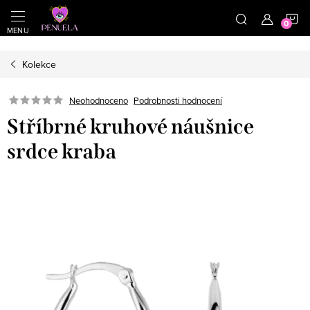
}
https://cz.pinterest.com/shoppenuela/
N
Přejít na obsah
Kolekce
Neohodnoceno
Podrobnosti hodnocení
Stříbrné kruhové náušnice
srdce kraba