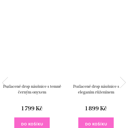
Pozlacené drop náušnice s temně
Pozlacené drop náušnice s
černým onyxem
eleganím růženínem
1 799 Kč
1 899 Kč
DO KOŠÍKU
DO KOŠÍKU