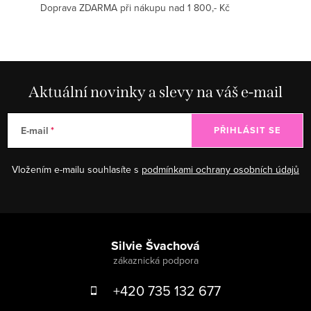
Doprava ZDARMA při nákupu nad 1 800,- Kč
Aktuální novinky a slevy na váš e-mail
E-mail
PŘIHLÁSIT SE
Vložením e-mailu souhlasíte s
podmínkami ochrany osobních údajů
Zápatí
Silvie Švachová
+420 735 132 677