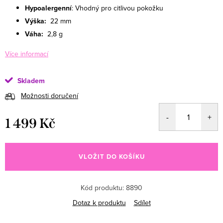
Hypoalergenní
: Vhodný pro citlivou pokožku
Výška:
22 mm
Váha:
2,8 g
Více informací
Skladem
Možnosti doručení
1 499 Kč
Měrná cena:
VLOŽIT DO KOŠÍKU
Kód produktu:
8890
Dotaz k produktu
Sdílet