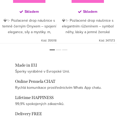
Skladem
Skladem
💎✨ Pozlacené drop náušnice s
💎✨ Pozlacené drop náušnice s
temně černým Onyxem – spojení
elegantním růženínem – symbol
elegance, síly a mystiky. m,
něhy, lásky a jemné ženské
pohybuje se s každým tvým
energie. Drop design jemně visí
Kód:
351018
Kód:
347ST3
krokem a dodává outfitu lehkost
pod uchem, pohybuje se s
a dynamiku. Onyx,...
každým tvým krokem a dodává...
Made in EU
Šperky vyráběné v Evropské Unii.
Online Penuela CHAT
Rychlá komunikace prostřednictvím Whats App chatu.
Lifetime HAPPINESS
99,9% spokojených zákazníků.
Delivery FREE