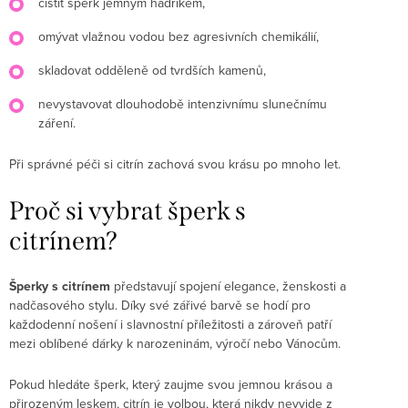
čistit šperk jemným hadříkem,
omývat vlažnou vodou bez agresivních chemikálií,
skladovat odděleně od tvrdších kamenů,
nevystavovat dlouhodobě intenzivnímu slunečnímu
záření.
Při správné péči si citrín zachová svou krásu po mnoho let.
Proč si vybrat šperk s
citrínem?
Šperky s citrínem
představují spojení elegance, ženskosti a
nadčasového stylu. Díky své zářivé barvě se hodí pro
každodenní nošení i slavnostní příležitosti a zároveň patří
mezi oblíbené dárky k narozeninám, výročí nebo Vánocům.
Pokud hledáte šperk, který zaujme svou jemnou krásou a
přirozeným leskem, citrín je volbou, která nikdy nevyjde z