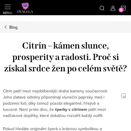
}
https://cz.pinterest.com/shoppenuela/
N
Přejít na obsah
Blog
Citrín – kámen slunce,
prosperity a radosti. Proč si
získal srdce žen po celém světě?
Citrín patří mezi nejoblíbenější drahé kameny současnosti.
Jeho zlatavé odstíny připomínají sluneční paprsky, med i
podzimní listí, díky čemuž působí elegantně, hřejivě a
luxusně. Není proto divu, že
šperky s citrínem
patří mezi
nadčasové doplňky, které dokážou rozzářit každý outfit.
Pokud hledáte originální šperk s krásnou symbolikou a