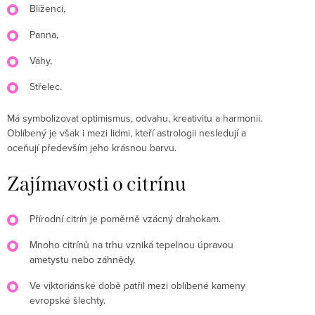
Blíženci,
Panna,
Váhy,
Střelec.
Má symbolizovat optimismus, odvahu, kreativitu a harmonii.
Oblíbený je však i mezi lidmi, kteří astrologii nesledují a
oceňují především jeho krásnou barvu.
Zajímavosti o citrínu
Přírodní citrín je poměrně vzácný drahokam.
Mnoho citrínů na trhu vzniká tepelnou úpravou
ametystu nebo záhnědy.
Ve viktoriánské době patřil mezi oblíbené kameny
evropské šlechty.