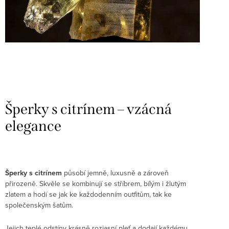
Šperky s citrínem – vzácná
elegance
Šperky s citrínem
působí jemně, luxusně a zároveň
přirozeně. Skvěle se kombinují se stříbrem, bílým i žlutým
zlatem a hodí se jak ke každodenním outfitům, tak ke
společenským šatům.
Jejich teplé odstíny krásně rozjasní pleť a dodají každému