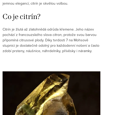
jemnou elegancí, citrín je skvělou volbou.
Co je citrín?
Citrín
je žlutá až zlatohnědá odrůda křemene. Jeho název
pochází z francouzského slova
citron
, protože svou barvou
připomíná citrusové plody. Díky tvrdosti 7 na Mohsově
stupnici je dostatečně odolný pro každodenní nošení a často
zdobí prsteny, náušnice, náhrdelníky, přívěsky i náramky.