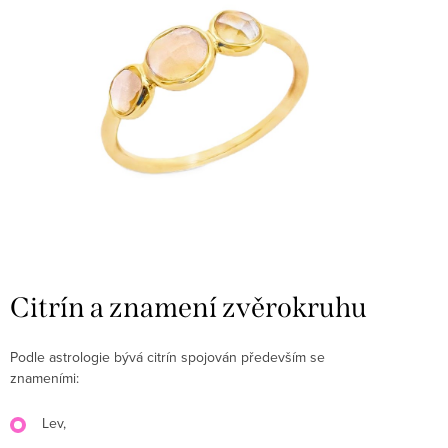
Citrín a znamení zvěrokruhu
Podle astrologie bývá citrín spojován především se
znameními:
Lev,