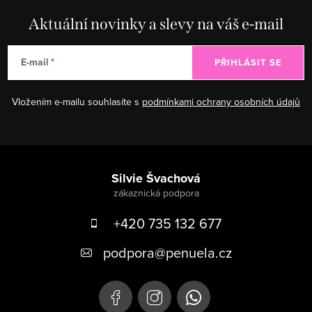
Aktuální novinky a slevy na váš e-mail
E-mail
PŘIHLÁSIT SE
Vložením e-mailu souhlasíte s
podmínkami ochrany osobních údajů
Zápatí
Silvie Švachová
+420 735 132 677
podpora
@
penuela.cz