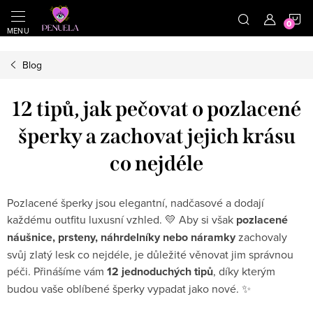
}
https://cz.pinterest.com/shoppenuela/
N
Přejít na obsah
Blog
12 tipů, jak pečovat o pozlacené
šperky a zachovat jejich krásu
co nejdéle
Pozlacené šperky jsou elegantní, nadčasové a dodají
každému outfitu luxusní vzhled. 💛 Aby si však
pozlacené
náušnice, prsteny, náhrdelníky nebo náramky
zachovaly
svůj zlatý lesk co nejdéle, je důležité věnovat jim správnou
péči. Přinášíme vám
12 jednoduchých tipů
, díky kterým
budou vaše oblíbené šperky vypadat jako nové. ✨