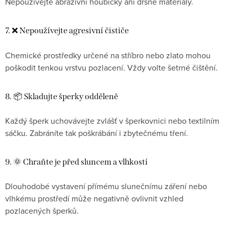
Nepoužívejte abrazivní houbičky ani drsné materiály.
7. ❌ Nepoužívejte agresivní čističe
Chemické prostředky určené na stříbro nebo zlato mohou
poškodit tenkou vrstvu pozlacení. Vždy volte šetrné čištění.
8. 📦 Skladujte šperky odděleně
Každý šperk uchovávejte zvlášť v šperkovnici nebo textilním
sáčku. Zabráníte tak poškrábání i zbytečnému tření.
9. 🌞 Chraňte je před sluncem a vlhkostí
Dlouhodobé vystavení přímému slunečnímu záření nebo
vlhkému prostředí může negativně ovlivnit vzhled
pozlacených šperků.