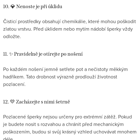
10. 💎 Nenoste je při úklidu
Čisticí prostředky obsahují chemikálie, které mohou poškodit
zlatou vrstvu. Před úklidem nebo mytím nádobí šperky vždy
odložte.
11. ✨ Pravidelně je otírejte po nošení
Po každém nošení jemně setřete pot a nečistoty měkkým
hadříkem. Tato drobnost výrazně prodlouží životnost
pozlacení.
12. 💛 Zacházejte s nimi šetrně
Pozlacené šperky nejsou určeny pro extrémní zátěž. Pokud
je budete nosit s rozvahou a chránit před mechanickým
poškozením, budou si svůj krásný vzhled uchovávat mnohem
déle.