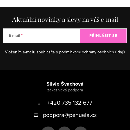
Aktuální novinky a slevy na váš e-mail
E-mail
PŘIHLÁSIT SE
Vložením e-mailu souhlasíte s
podmínkami ochrany osobních údajů
Zápatí
Silvie Švachová
+420 735 132 677
podpora
@
penuela.cz