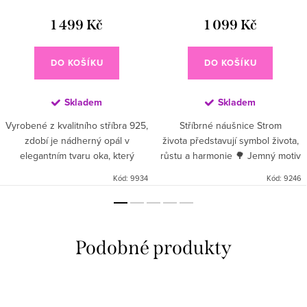
1 499 Kč
1 099 Kč
DO KOŠÍKU
DO KOŠÍKU
Skladem
Skladem
Vyrobené z kvalitního stříbra 925,
Stříbrné náušnice Strom
zdobí je nádherný opál v
života představují symbol života,
elegantním tvaru oka, který
růstu a harmonie 🌳 Jemný motiv
doplňují tři třpytivé zirkony pro
stromu života je ozdoben
Kód:
9934
Kód:
9246
ještě luxusnější vzhled. ✨ Opál je
drobnými barevnými zirkony,
jedním z...
které šperku dodávají hravý...