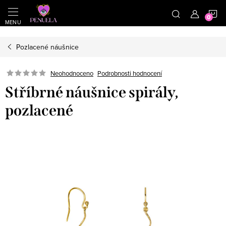
}
https://cz.pinterest.com/shoppenuela/
N
Přejít na obsah
Pozlacené náušnice
Neohodnoceno
Podrobnosti hodnocení
Stříbrné náušnice spirály,
pozlacené