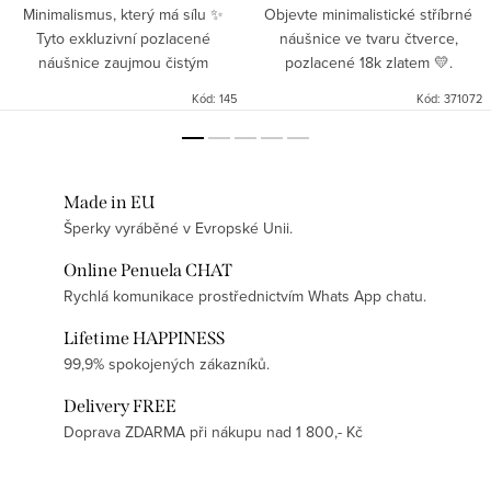
Minimalismus, který má sílu ✨
Objevte minimalistické stříbrné
Tyto exkluzivní pozlacené
náušnice ve tvaru čtverce,
náušnice zaujmou čistým
pozlacené 18k zlatem 💛.
kruhovým tvarem, jemným
Nadčasový design, který doplní
Kód:
145
Kód:
371072
řetízkem a hladkou kuličkou,
každý outfit – od elegantního po
která se při pohybu elegantně
každodenní. Lehký, stylový a...
pohupuje....
Made in EU
Šperky vyráběné v Evropské Unii.
Online Penuela CHAT
Rychlá komunikace prostřednictvím Whats App chatu.
Lifetime HAPPINESS
99,9% spokojených zákazníků.
Delivery FREE
Doprava ZDARMA při nákupu nad 1 800,- Kč