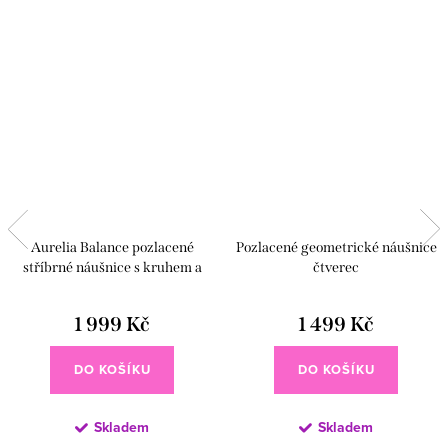
Aurelia Balance pozlacené
Pozlacené geometrické náušnice
stříbrné náušnice s kruhem a
čtverec
pohyblivým řetízkem
1 999 Kč
1 499 Kč
DO KOŠÍKU
DO KOŠÍKU
Skladem
Skladem