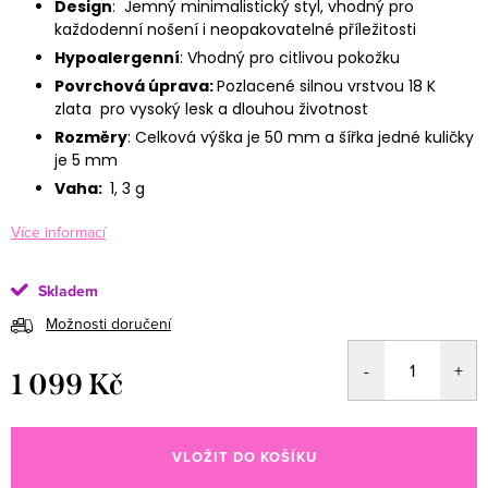
Design
: Jemný minimalistický styl, vhodný pro
každodenní nošení i neopakovatelné příležitosti
Hypoalergenní
: Vhodný pro citlivou pokožku
Povrchová úprava:
Pozlacené silnou vrstvou 18 K
zlata pro vysoký lesk a dlouhou životnost
Rozměry
: Celková výška je 50 mm a šířka jedné kuličky
je 5 mm
Vaha:
1, 3 g
Více informací
Skladem
Možnosti doručení
1 099 Kč
Měrná cena:
VLOŽIT DO KOŠÍKU