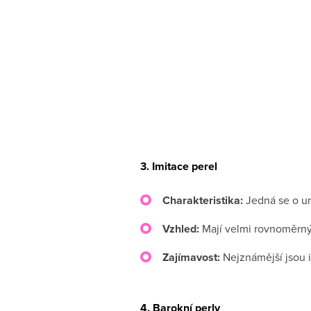
3.
Imitace perel
Charakteristika:
Jedná se o um
Vzhled:
Mají velmi rovnoměrný t
Zajímavost:
Nejznámější jsou 
4.
Barokní perly