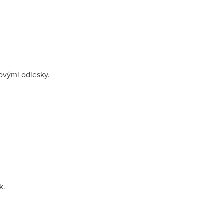
ovými odlesky.
k.