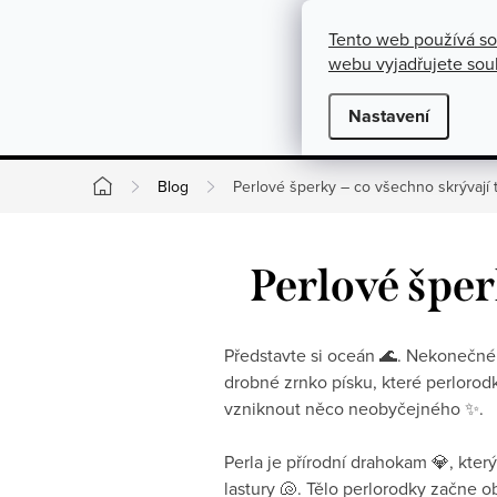
}
https://cz.pinterest.com/shoppenuela/
Přejít na obsah
Tento web používá so
O nás
Kontakty
Podmínky pro výměnu, vrácení a rekla
webu vyjadřujete souh
Novinky
Nastavení
Kate
Blog
Perlové šperky – co všechno skrývají 
Domů
Perlové šper
Představte si oceán 🌊. Nekonečné h
drobné zrnko písku, které perlorod
vzniknout něco neobyčejného ✨.
Perla je přírodní drahokam 💎, kter
lastury 🐚. Tělo perlorodky začne o