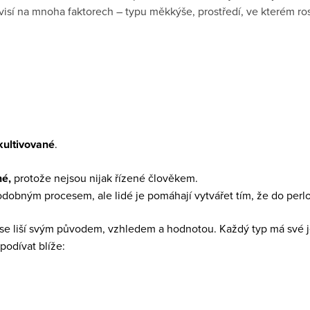
závisí na mnoha faktorech – typu měkkýše, prostředí, ve kterém ros
kultivované
.
né,
protože nejsou nijak řízené člověkem.
dobným procesem, ale lidé je pomáhají vytvářet tím, že do perlor
é se liší svým původem, vzhledem a hodnotou. Každý typ má své 
podívat blíže: