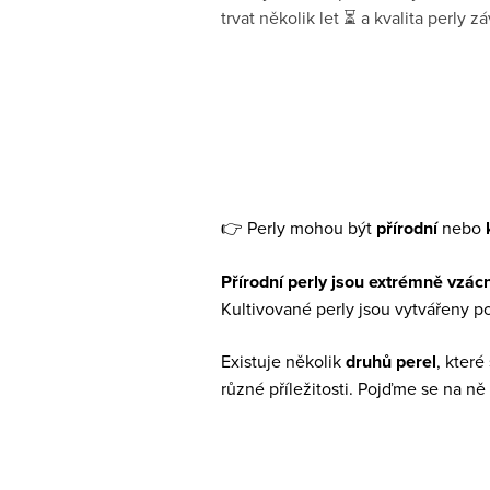
trvat několik let ⏳ a kvalita perly 
👉 Perly mohou být
přírodní
nebo
Přírodní perly jsou extrémně vzác
Kultivované perly jsou vytvářeny po
Existuje několik
druhů perel
, kter
různé příležitosti. Pojďme se na ně 