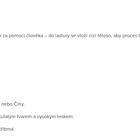
í za pomoci člověka – do lastury se vloží cizí těleso, aby proces t
 nebo Číny.
ulatým tvarem a vysokým leskem.
tříbrná.