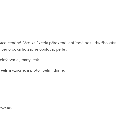
íce ceněné. Vznikají zcela přirozeně v přírodě bez lidského zása
a perlorodka ho začne obalovat perletí.
lný tvar a jemný lesk.
velmi
vzácné, a proto i velmi drahé.
ivované.