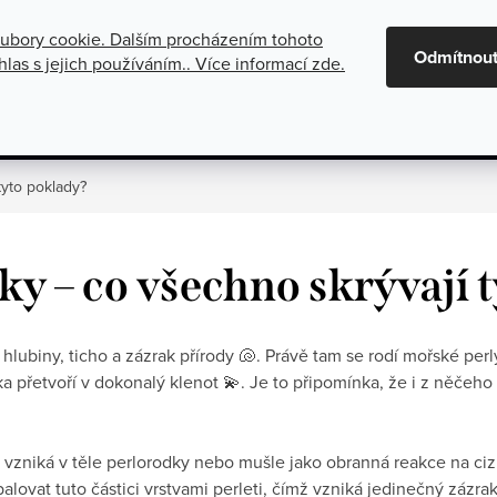
ubory cookie. Dalším procházením tohoto
maci
Oznámení o zrušení platby dobírkou
Všeobecné obchod
Odmítnou
las s jejich používáním.. Více informací
zde
.
gorie
Stříbrné šperky
Kolekce
tyto poklady?
ky – co všechno skrývají 
lubiny, ticho a zázrak přírody 🐚. Právě tam se rodí mořské perl
ka přetvoří v dokonalý klenot 💫. Je to připomínka, že i z něče
ý vzniká v těle perlorodky nebo mušle jako obranná reakce na cizí 
balovat tuto částici vrstvami perleti, čímž vzniká jedinečný zázr