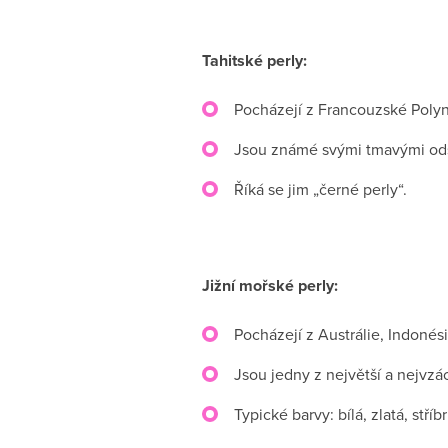
Tahitské perly:
Pocházejí z Francouzské Polyn
Jsou známé svými tmavými odst
Říká se jim „černé perly“.
Jižní mořské perly:
Pocházejí z Austrálie, Indonésie
Jsou jedny z největší a nejvzá
Typické barvy: bílá, zlatá, stříb