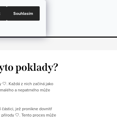
ní podmínky, GDPR a GPSR
Doprava a Platba
t
Souhlasím
NÁKU
Dárky
Péče o šperky
Hodnocení
tyto poklady?
y 🤍. Každá z nich začíná jako
ho malého a nepatrného může
částici, jež pronikne dovnitř
ak přírody 🤍. Tento proces může