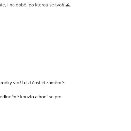
te, i na době, po kterou se tvoří 🌊.
odky vloží cizí částici záměrně.
jedinečné kouzlo a hodí se pro