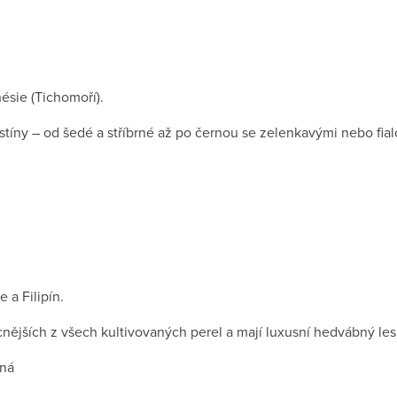
ésie (Tichomoří).
íny – od šedé a stříbrné až po černou se zelenkavými nebo fial
 a Filipín.
cnějších z všech kultivovaných perel a mají luxusní hedvábný les
rná