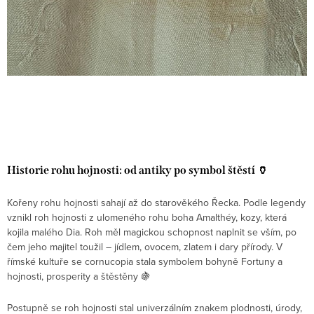
Historie rohu hojnosti: od antiky po symbol štěstí 🏺
Kořeny rohu hojnosti sahají až do starověkého Řecka. Podle legendy
vznikl roh hojnosti z ulomeného rohu boha Amalthéy, kozy, která
kojila malého Dia. Roh měl magickou schopnost naplnit se vším, po
čem jeho majitel toužil – jídlem, ovocem, zlatem i dary přírody. V
římské kultuře se cornucopia stala symbolem bohyně Fortuny a
hojnosti, prosperity a štěstěny 🍇
Postupně se roh hojnosti stal univerzálním znakem plodnosti, úrody,