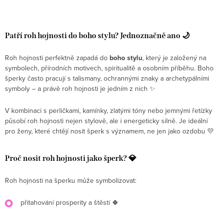
Patří roh hojnosti do boho stylu? Jednoznačně ano 🌙
Roh hojnosti perfektně zapadá do
boho stylu
, který je založený na
symbolech, přírodních motivech, spiritualitě a osobním příběhu. Boho
šperky často pracují s talismany, ochrannými znaky a archetypálními
symboly – a právě roh hojnosti je jedním z nich ✨
V kombinaci s perličkami, kamínky, zlatými tóny nebo jemnými řetízky
působí roh hojnosti nejen stylově, ale i energeticky silně. Je ideální
pro ženy, které chtějí nosit šperk s významem, ne jen jako ozdobu 💛
Proč nosit roh hojnosti jako šperk? 💎
Roh hojnosti na šperku může symbolizovat:
přitahování prosperity a štěstí 🍀