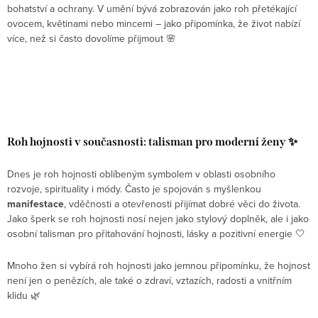
bohatství a ochrany. V umění bývá zobrazován jako roh přetékající
ovocem, květinami nebo mincemi – jako připomínka, že život nabízí
více, než si často dovolíme přijmout 🌸
Roh hojnosti v současnosti: talisman pro moderní ženy ✨
Dnes je roh hojnosti oblíbeným symbolem v oblasti osobního
rozvoje, spirituality i módy. Často je spojován s myšlenkou
manifestace
, vděčnosti a otevřenosti přijímat dobré věci do života.
Jako šperk se roh hojnosti nosí nejen jako stylový doplněk, ale i jako
osobní talisman pro přitahování hojnosti, lásky a pozitivní energie 🤍
Mnoho žen si vybírá roh hojnosti jako jemnou připomínku, že hojnost
není jen o penězích, ale také o zdraví, vztazích, radosti a vnitřním
klidu 🌿