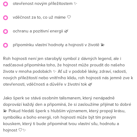
otevřenost novým příležitostem ✨
vděčnost za to, co už máme 🤍
ochranu a pozitivní energii 🌿
připomínku vlastní hodnoty a hojnosti v životě 💫
Roh hojnosti není jen starobylý symbol z dávných legend, ale i
nadčasová připomínka toho, že hojnost může proudit do našeho
života v mnoha podobách ✨ Ať už v podobě lásky, zdraví, radosti,
nových příležitostí nebo vnitřního klidu, roh hojnosti nás jemně zve k
otevřenosti, vděčnosti a důvěře v životní tok 🌿
Jako šperk se stává osobním talismanem, který nenápadně
doprovází každý den a připomíná, že si zasloužíme přijímat to dobré
💫 Pokud hledáš šperk s hlubším významem, který propojí krásu,
symboliku a boho energii, roh hojnosti může být tím pravým
kouskem, který ti bude připomínat tvou vlastní sílu, hodnotu a
hojnost 🤍✨