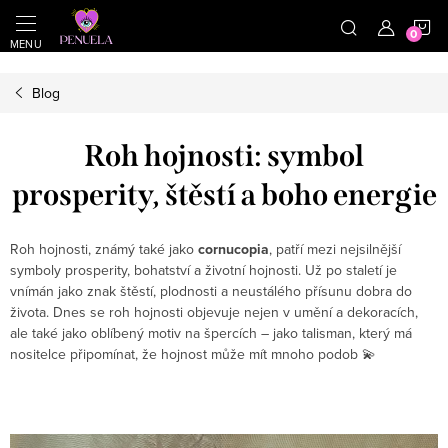
}
https://cz.pinterest.com/shoppenuela/
N
Přejít na obsah
Blog
Roh hojnosti: symbol
prosperity, štěstí a boho energie
Roh hojnosti, známý také jako
cornucopia
, patří mezi nejsilnější
symboly prosperity, bohatství a životní hojnosti. Už po staletí je
vnímán jako znak štěstí, plodnosti a neustálého přísunu dobra do
života. Dnes se roh hojnosti objevuje nejen v umění a dekoracích,
ale také jako oblíbený motiv na špercích – jako talisman, který má
nositelce připomínat, že hojnost může mít mnoho podob 💫