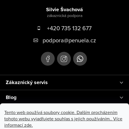
Zápatí
Silvie Švachová
+420 735 132 677
podpora
@
penuela.cz
Zákaznický servis
Blog
Instagram
Tento web používá soubory cookie. Dalším procházením
tohoto webu vyjadřujete souhlas s jejich používáním.. Více
informací
zde
.