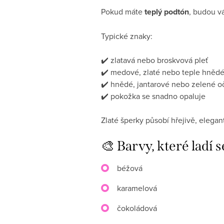
Pokud máte
teplý podtón
, budou v
Typické znaky:
✔️ zlatavá nebo broskvová pleť
✔️ medové, zlaté nebo teple hnědé
✔️ hnědé, jantarové nebo zelené o
✔️ pokožka se snadno opaluje
Zlaté šperky působí hřejivě, elegan
🎨 Barvy, které ladí 
béžová
karamelová
čokoládová