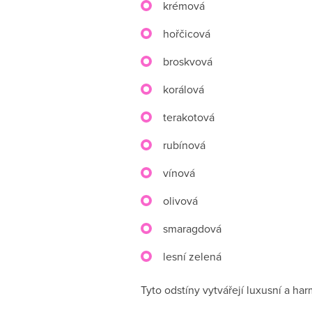
krémová
hořčicová
broskvová
korálová
terakotová
rubínová
vínová
olivová
smaragdová
lesní zelená
Tyto odstíny vytvářejí luxusní a ha