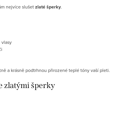
ám nejvíce slušet
zlaté šperky
.
 vlasy
či
tně a krásně podtrhnou přirozené teplé tóny vaší pleti.
se zlatými šperky