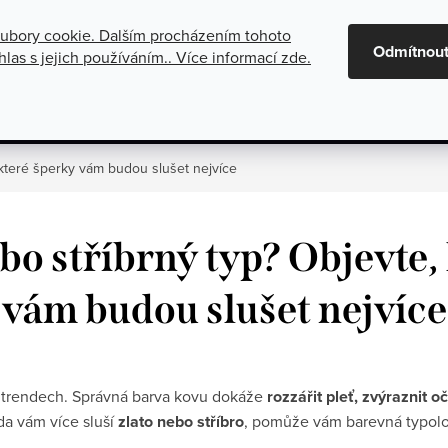
ubory cookie. Dalším procházením tohoto
maci
Oznámení o zrušení platby dobírkou
Všeobecné obchod
Odmítnou
las s jejich používáním.. Více informací
zde
.
gorie
Stříbrné šperky
Kolekce
, které šperky vám budou slušet nejvíce
nebo stříbrný typ? Objevte,
vám budou slušet nejvíce
h trendech. Správná barva kovu dokáže
rozzářit pleť, zvýraznit 
 zda vám více sluší
zlato nebo stříbro
, pomůže vám barevná typolo