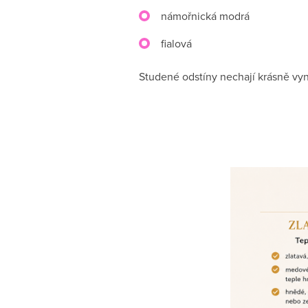
námořnická modrá
fialová
Studené odstíny nechají krásně vyni