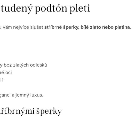
 studený podtón pleti
u vám nejvíce slušet
stříbrné šperky, bílé zlato nebo platina
.
y bez zlatých odlesků
né oči
lí
ganci a jemný luxus.
stříbrnými šperky