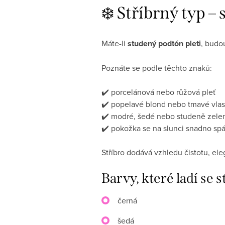
❄️ Stříbrný typ –
Máte-li
studený podtón pleti
, budo
Poznáte se podle těchto znaků:
✔️ porcelánová nebo růžová pleť
✔️ popelavé blond nebo tmavé vlas
✔️ modré, šedé nebo studeně zele
✔️ pokožka se na slunci snadno spá
Stříbro dodává vzhledu čistotu, ele
Barvy, které ladí se 
černá
šedá