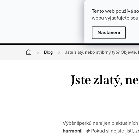
}
https://cz.pinterest.com/shoppenuela/
Přejít na obsah
Tento web používá so
O nás
Kontakty
Podmínky pro výměnu, vrácení a rekla
webu vyjadřujete souh
Novinky
Nastavení
Kate
Blog
Jste zlatý, nebo stříbrný typ? Objevte
Domů
Jste zlatý, 
Výběr šperků není jen o aktuálníc
harmonii
. 💎 Pokud si nejste jistí,