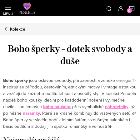
}
https://cz.pinterest.com/shoppenuela/
N
Přejít na obsah
Kolekce
Boho šperky - dotek svobody a
duše
Boho šperky
jsou oslavou svobody, přirozenosti a ženské energie ✨
Inspirují se přírodou, cestováním, etnickými motivy i vintage estetikou
a vnášejí do každého outfitu lehkost a osobitý styl. V kolekci Penuela
najdeš boho kousky ideální pro každodenní nošení i výjimečné
chvíle – od jemných
boho náušnic
, přes symbolické
náhrdelníky
, až
po něžné
náramky
, které se krásně kombinují do vrstvených setů 🌿
Boho šperky se skvěle hodí k letním šatům, vzdušným halenkám i
basic outfitům a dodají jim špetku romantiky a volnosti 💫