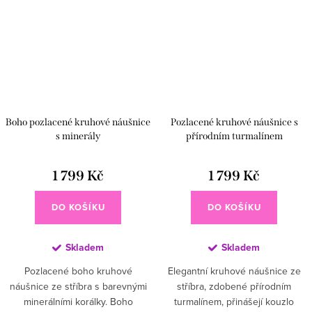
Boho pozlacené kruhové náušnice
Pozlacené kruhové náušnice s
s minerály
přírodním turmalínem
1 799 Kč
1 799 Kč
DO KOŠÍKU
DO KOŠÍKU
Skladem
Skladem
Pozlacené boho kruhové
Elegantní kruhové náušnice ze
náušnice ze stříbra s barevnými
stříbra, zdobené přírodním
minerálními korálky. Boho
turmalínem, přinášejí kouzlo