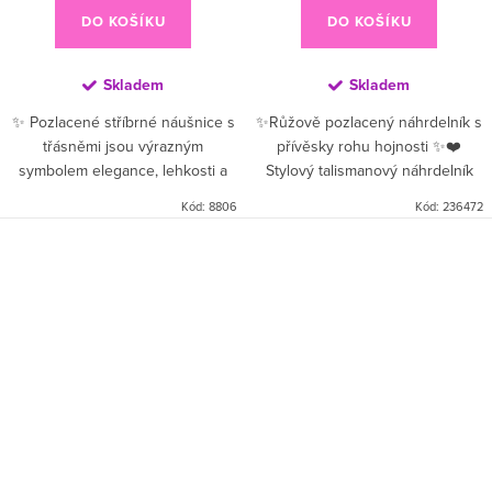
DO KOŠÍKU
DO KOŠÍKU
Skladem
Skladem
✨ Pozlacené stříbrné náušnice s
✨Růžově pozlacený náhrdelník s
třásněmi jsou výrazným
přívěsky rohu hojnosti ✨❤️
symbolem elegance, lehkosti a
Stylový talismanový náhrdelník
luxusního stylu 💛. Jemné zlaté
vyrobený ze stříbra, zdobený
Kód:
8806
Kód:
236472
třásně se při pohybu krásně
červenými a rose-gold přívěsky.
lesknou a dodávají outfitu...
Originální šperk, který...