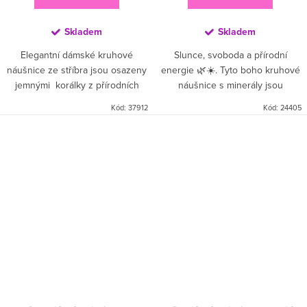
Skladem
Skladem
Elegantní dámské kruhové
Slunce, svoboda a přírodní
náušnice ze stříbra jsou osazeny
energie 🌿☀️. Tyto boho kruhové
jemnými korálky z přírodních
náušnice s minerály jsou
minerálních kamenů v
stvořené pro ženy, které milují
Kód:
37912
Kód:
24405
pastelových i sytých odstínech.
lehkost, originalitu a letní styl.
Každý pár je originální díky...
Šperk, který tě přenese na...