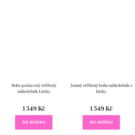
tvému stylu něžnou, boho a...
každý den i...
Boho pozlacený stříbrný
Jemný stříbrný boho náhrdelník s
náhrdelník Lístky
lístky
1 549 Kč
1 549 Kč
DO KOŠÍKU
DO KOŠÍKU