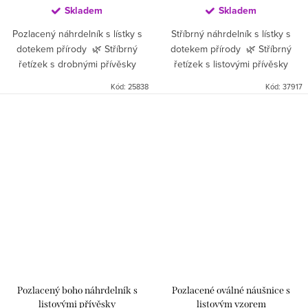
Skladem
Skladem
Pozlacený náhrdelník s lístky s
Stříbrný náhrdelník s lístky s
dotekem přírody 🌿 Stříbrný
dotekem přírody 🌿 Stříbrný
řetízek s drobnými přívěsky
řetízek s listovými přívěsky
symbolizuje přírodu, volnost a
symbolizuje přírodu, volnost a
Kód:
25838
Kód:
37917
ženskost. Elegantní doplněk pro
ženskost. Elegantní doplněk pro
každý den...
každý den...
Pozlacený boho náhrdelník s
Pozlacené oválné náušnice s
listovými přívěsky
listovým vzorem