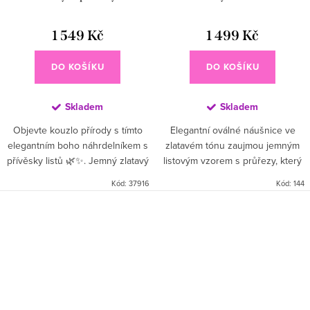
1 549 Kč
1 499 Kč
DO KOŠÍKU
DO KOŠÍKU
Skladem
Skladem
Objevte kouzlo přírody s tímto
Elegantní oválné náušnice ve
elegantním boho náhrdelníkem s
zlatavém tónu zaujmou jemným
přívěsky listů 🌿✨. Jemný zlatavý
listovým vzorem s průřezy, který
lesk a detailní listový design
působí lehce a vzdušně 🍃 Díky
Kód:
37916
Kód:
144
dodají vašemu outfitu ženskost,
otevřenému designu jsou
originalitu a...
náušnice výrazné, ale zároveň...