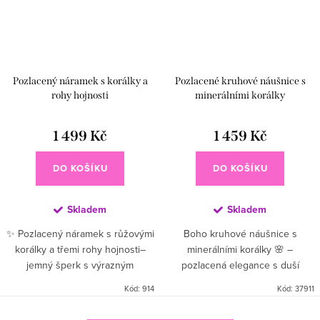
Pozlacený náramek s korálky a
Pozlacené kruhové náušnice s
rohy hojnosti
minerálními korálky
1 499 Kč
1 459 Kč
DO KOŠÍKU
DO KOŠÍKU
Skladem
Skladem
✨ Pozlacený náramek s růžovými
Boho kruhové náušnice s
korálky a třemi rohy hojnosti–
minerálními korálky 🌸 –
jemný šperk s výrazným
pozlacená elegance s duší
detailem, který dodá outfitu
přírody Vdechni svému stylu
Kód:
914
Kód:
37911
šmrnc a ženskou eleganci
trochu boho magie 🌿 Tyto
Nech se okouzlit...
kruhové náušnice s minerálními