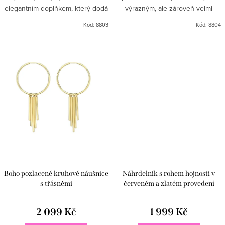
elegantním doplňkem, který dodá
výrazným, ale zároveň velmi
vašemu outfitu pohyb, lehkost a
elegantním doplňkem, který dodá
Kód:
8803
Kód:
8804
luxusní šmrnc 🤍. Jemné stříbrné
vašemu outfitu pohyb, lehkost a
třásně krásně reagují...
luxusní šmrnc 🤍🌸. Jemné...
Boho pozlacené kruhové náušnice
Náhrdelník s rohem hojnosti v
s třásněmi
červeném a zlatém provedení
2 099 Kč
1 999 Kč