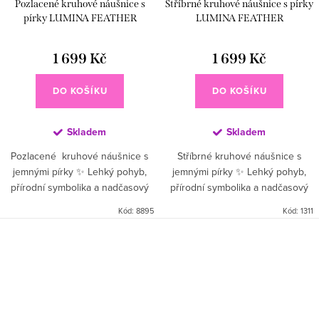
Pozlacené kruhové náušnice s
Stříbrné kruhové náušnice s pírky
pírky LUMINA FEATHER
LUMINA FEATHER
1 699 Kč
1 699 Kč
DO KOŠÍKU
DO KOŠÍKU
Skladem
Skladem
Pozlacené kruhové náušnice s
Stříbrné kruhové náušnice s
jemnými pírky ✨ Lehký pohyb,
jemnými pírky ✨ Lehký pohyb,
přírodní symbolika a nadčasový
přírodní symbolika a nadčasový
design pro svobodný a ženský
design pro svobodný a ženský
Kód:
8895
Kód:
1311
styl 🤍 Materiál: Vysoce kvalitní
styl 🤍 Materiál: Vysoce kvalitní
sterlingové...
sterlingové...