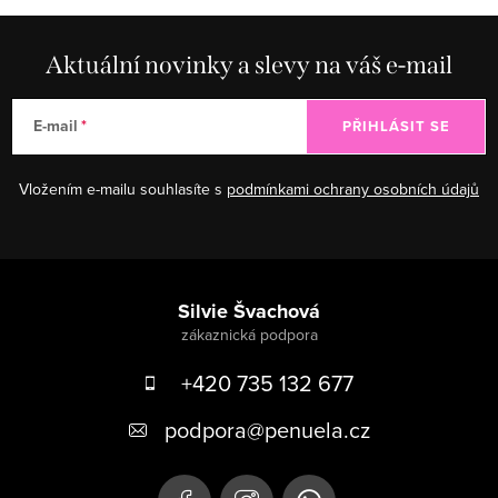
Aktuální novinky a slevy na váš e-mail
E-mail
PŘIHLÁSIT SE
Vložením e-mailu souhlasíte s
podmínkami ochrany osobních údajů
Zápatí
Silvie Švachová
+420 735 132 677
podpora
@
penuela.cz