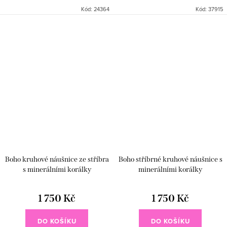
kruhové náušnice ze stříbra s
přírody a luxusu v jednom
Kód:
24364
Kód:
37915
barevnými minerálními korálky
šperku.🌸💜Luxusní stříbrné
okouzlí svou lehkostí a
kruhové náušnice s přírodním...
ženským...
Boho kruhové náušnice ze stříbra
Boho stříbrné kruhové náušnice s
s minerálními korálky
minerálními korálky
1 750 Kč
1 750 Kč
DO KOŠÍKU
DO KOŠÍKU