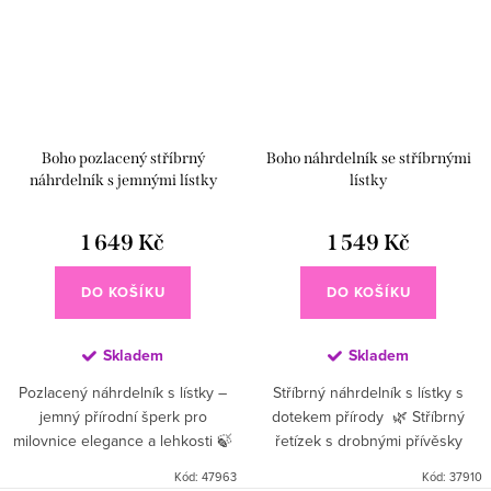
Boho pozlacený stříbrný
Boho náhrdelník se stříbrnými
náhrdelník s jemnými lístky
lístky
1 649 Kč
1 549 Kč
DO KOŠÍKU
DO KOŠÍKU
Skladem
Skladem
Pozlacený náhrdelník s lístky –
Stříbrný náhrdelník s lístky s
jemný přírodní šperk pro
dotekem přírody 🌿 Stříbrný
milovnice elegance a lehkosti 🍃
řetízek s drobnými přívěsky
✨ Decentní řetízek doplněný
symbolizuje přírodu, volnost a
Kód:
47963
Kód:
37910
drobnými lístky, které dodají
ženskost. Elegantní doplněk pro