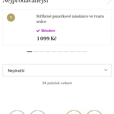
Nejprodávanější
Stříbrné puzetkové náušnice ve tvaru
srdce
Skladem
1 099 Kč
Řazení produktů
Nejdražší
Nejlevnější
34
položek celkem
Nejprodávanější
Výpis produktů
Abecedně