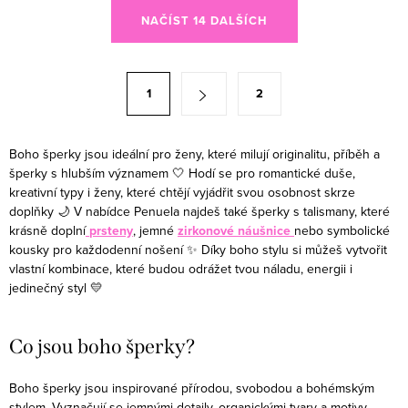
Ovládací prvky výpisu
korálky vynikají...
NAČÍST 14 DALŠÍCH
Stránkování
1
2
Boho šperky jsou ideální pro ženy, které milují originalitu, příběh a
šperky s hlubším významem 🤍 Hodí se pro romantické duše,
kreativní typy i ženy, které chtějí vyjádřit svou osobnost skrze
doplňky 🌙 V nabídce Penuela najdeš také šperky s talismany, které
krásně doplní
prsteny
, jemné
zirkonové náušnice
nebo symbolické
kousky pro každodenní nošení ✨ Díky boho stylu si můžeš vytvořit
vlastní kombinace, které budou odrážet tvou náladu, energii i
jedinečný styl 💛
Co jsou boho šperky?
Boho šperky jsou inspirované přírodou, svobodou a bohémským
stylem. Vyznačují se jemnými detaily, organickými tvary a motivy,