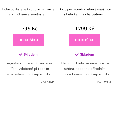
Boho pozlacené kruhové náušnice
Boho pozlacené kruhové náušnice
s kuličkami a ametystem
s kuličkami a chalcedonem
1 799 Kč
1 799 Kč
DO KOŠÍKU
DO KOŠÍKU
Skladem
Skladem
Elegantní kruhové náušnice ze
Elegantní kruhové náušnice ze
stříbra, zdobené přírodním
stříbra, zdobené přírodním
ametystem, přinášejí kouzlo
chalcedonem , přinášejí kouzlo
přírody a luxusu v jednom
přírody a luxusu v jednom
Kód:
37913
Kód:
37914
šperku.🌸💜Kruhový tvar a jemný
šperku.🌸💜 Kruhový tvar a jemný
lesk...
lesk...