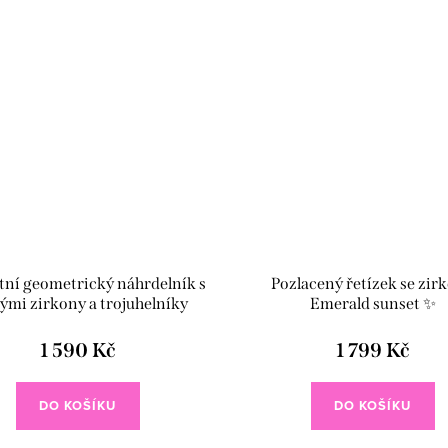
tní geometrický náhrdelník s
Pozlacený řetízek se zir
ými zirkony a trojuhelníky
Emerald sunset ✨
1 590 Kč
1 799 Kč
DO KOŠÍKU
DO KOŠÍKU