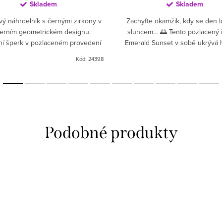
Skladem
Skladem
vý náhrdelník s černými zirkony v
Zachyťte okamžik, kdy se den l
erním geometrickém designu.
sluncem… 🌅 Tento pozlacený 
ní šperk v pozlaceném provedení
Emerald Sunset v sobě ukrývá h
 🌟 Proč si ho zamilujete? 🖤
krásu západu – třpyt zeleného 
Kód:
24398
Geometrický design s...
růžového zirkonu i...