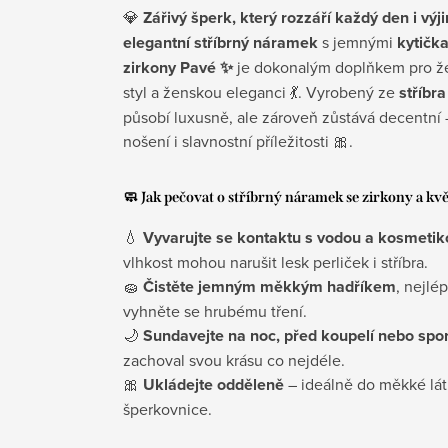
💎
Zářivý šperk, který rozzáří každý den i vý
elegantní stříbrný náramek
s jemnými
kytička
zirkony Pavé ✨
je dokonalým doplňkem pro žen
styl a ženskou eleganci 💃. Vyrobený ze
stříbr
působí luxusně, ale zároveň zůstává decentní 
nošení i slavnostní příležitosti 🎀.
🧼 Jak pečovat o stříbrný náramek se zirkony a kv
💧
Vyvarujte se kontaktu s vodou a kosmetik
vlhkost mohou narušit lesk perliček i stříbra.
🧽
Čistěte jemným měkkým hadříkem
, nejlé
vyhněte se hrubému tření.
🌙
Sundavejte na noc, před koupelí nebo spo
zachoval svou krásu co nejdéle.
🎀
Ukládejte odděleně
– ideálně do měkké lát
šperkovnice.