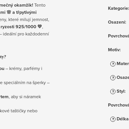
jimečný okamžik!
Tento
Kategorie
mi 🌸 a třpytivými
y, které milují jemnost,
Osazení
:
a ryzosti 925/1000
💛
,
– ideální pro každodenní
Povrchov
Motiv
:
ěty?
Mater
?
ou
– krémy, parfémy i
Osaze
?
pe speciálním na šperky –
Styl
:
?
rtem
, aby si náramek
Povrchov
kové taštičky nebo
Délka
?