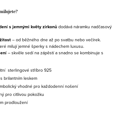
milujete?
dení s jemnými květy zirkonů
dodává náramku nadčasový
žitost
– od běžného dne až po svatbu nebo večírek.
teré milují jemné šperky s nádechem luxusu.
šení
– skvěle sedí na zápěstí a snadno se kombinuje s
itní sterlingové stříbro 925
 s brilantním leskem
symbolický vhodné pro každodenní nošení
ný pro citlivou pokožku
cm prodloužení