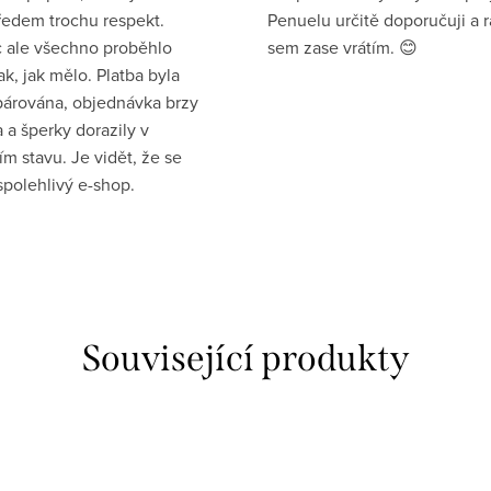
ředem trochu respekt.
Penuelu určitě doporučuji a 
 ale všechno proběhlo
sem zase vrátím. 😊
ak, jak mělo. Platba byla
párována, objednávka brzy
 a šperky dorazily v
ím stavu. Je vidět, že se
spolehlivý e-shop.
Související produkty