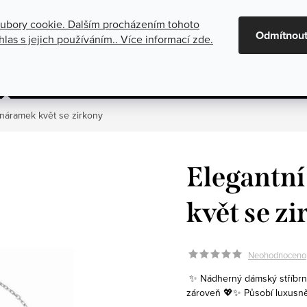
ubory cookie. Dalším procházením tohoto
maci
Oznámení o zrušení platby dobírkou
Všeobecné obchod
Odmítnou
las s jejich používáním.. Více informací
zde
.
gorie
Stříbrné šperky
Kolekce
 náramek květ se zirkony
Elegantní
květ se z
Neohodnoceno
✨ Nádherný dámský stříbrný
zároveň 💖✨ Působí luxusně