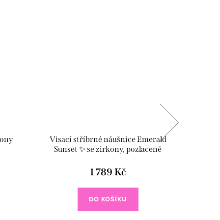
kony
Visací stříbrné náušnice Emerald
Stříbr
Sunset ✨ se zirkony, pozlacené
bare
1 789 Kč
DO KOŠÍKU