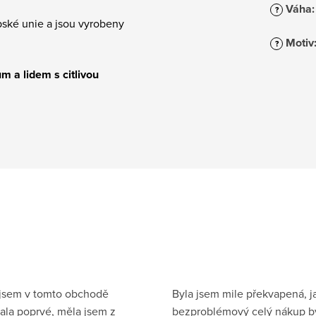
Váha
:
?
pské unie a jsou vyrobeny
Motiv
?
m a lidem s citlivou
 jsem v tomto obchodě
Byla jsem mile překvapená, j
la poprvé, měla jsem z
bezproblémový celý nákup by