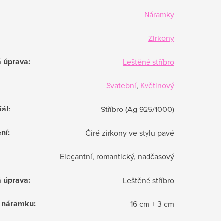
:
Náramky
Zirkony
á úprava
:
Leštěné stříbro
Svatební
,
Květinový
iál
:
Stříbro (Ag 925/1000)
ní
:
Čiré zirkony ve stylu pavé
Elegantní, romantický, nadčasový
á úprava
:
Leštěné stříbro
 náramku
:
16 cm + 3 cm