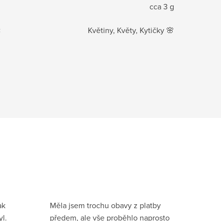
cca 3 g
:
Květiny, Květy, Kytičky 🌸
ak
Měla jsem trochu obavy z platby
l.
předem, ale vše proběhlo naprosto