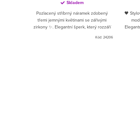
Skladem
mnosti a
Pozlacený stříbrný náramek zdobený
🖤 Stylo
říbrný
třemi jemnými květinami se zářivými
mod
obí pět
zirkony ✨. Elegantní šperk, který rozzáří
Elegant
 v něžném
zápěstí a dodá tvému stylu romantický a
🔺✨.
Kód:
10065
Kód:
24206
řejí...
luxusní dotek. Ideální...