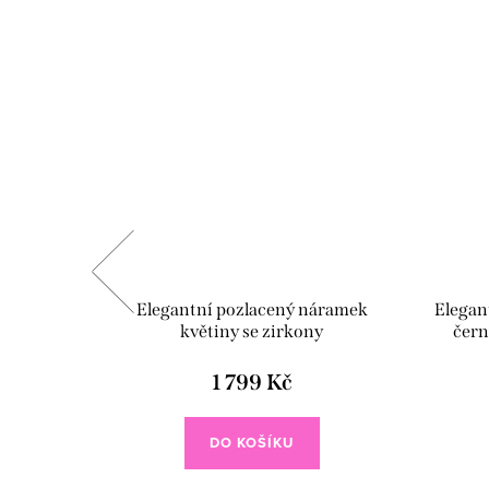
elník s
Elegantní pozlacený náramek
Elegan
květiny se zirkony
čern
1 799 Kč
DO KOŠÍKU