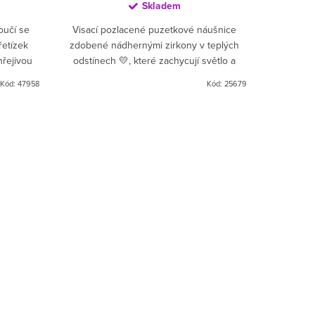
Skladem
oučí se
Visací pozlacené puzetkové náušnice
Jemn
řetízek
zdobené nádhernými zirkony v teplých
květinov
řejivou
odstínech 💛, které zachycují světlo a
přívěske
smaragdu,
dodávají šperku zářivý lesk ✨. Jsou
stvořený
Kód:
47958
Kód:
25679
jedinečné, výrazné a perfektní...