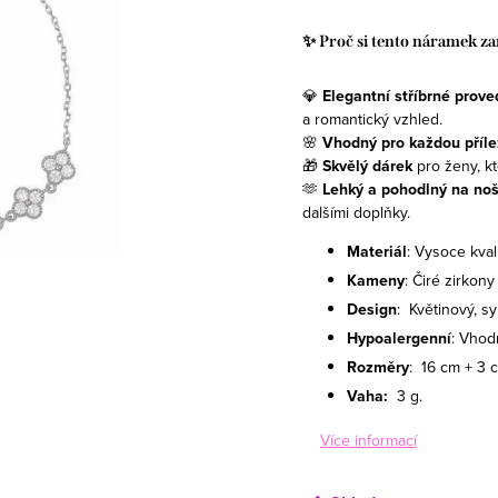
✨ Proč si tento náramek za
💎
Elegantní stříbrné prove
a romantický vzhled.
🌸
Vhodný pro každou příle
🎁
Skvělý dárek
pro ženy, k
🫶
Lehký a pohodlný na no
dalšími doplňky.
Materiál
: Vysoce kval
Kameny
: Čiré zirkony
Design
: Květinový, 
Hypoalergenní
: Vhod
Rozměry
: 16 cm + 3 
Vaha:
3 g
.
Více informací