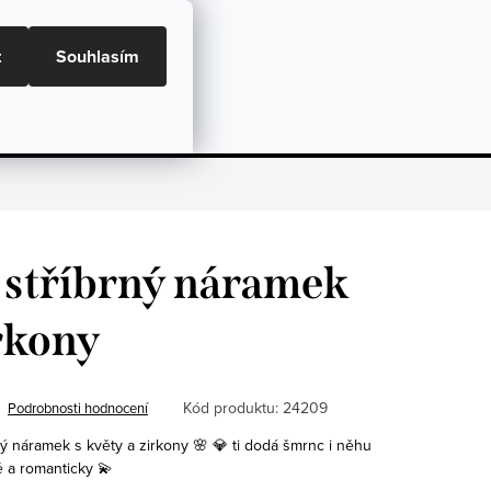
ní podmínky, GDPR a GPSR
Doprava a Platba
t
Souhlasím
NÁKU
Dárky
Péče o šperky
Hodnocení
 stříbrný náramek
irkony
Kód produktu:
24209
Podrobnosti hodnocení
 náramek s květy a zirkony 🌸 💎 ti dodá šmrnc i něhu
 a romanticky 💫