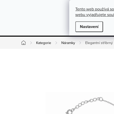
}
https://cz.pinterest.com/shoppenuela/
Přejít na obsah
Tento web používá so
O nás
Kontakty
Podmínky pro výměnu, vrácení a rekla
webu vyjadřujete souh
Novinky
Nastavení
Kate
Kategorie
Náramky
Elegantní stříbrný
Domů