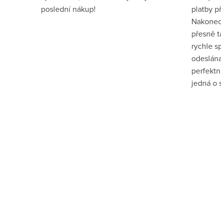
poslední nákup!
platby p
Nakonec
přesně t
rychle s
odeslána
perfektn
jedná o 