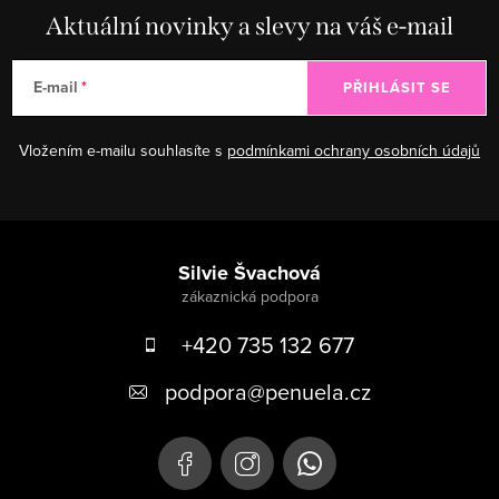
Aktuální novinky a slevy na váš e-mail
E-mail
PŘIHLÁSIT SE
Vložením e-mailu souhlasíte s
podmínkami ochrany osobních údajů
Zápatí
Silvie Švachová
+420 735 132 677
podpora
@
penuela.cz