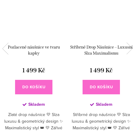
Pozlacené náušnice ve tvaru
Stříbrné Drop Náušnice – Luxusní
kapky
Slza Maximalismu
1 499 Kč
1 499 Kč
DO KOŠÍKU
DO KOŠÍKU
Skladem
Skladem
Zlaté drop náušnice 💛 Slza
Stříbrné drop náušnice 💛 Slza
luxusu & geometrický design ✨
luxusu & geometrický design ✨
Maximalistický styl 👑 💛 Zářivé
Maximalistický styl 👑 💛 Zářivé
zlaté drop náušnice v tvaru
stříbrné drop náušnice v tvaru