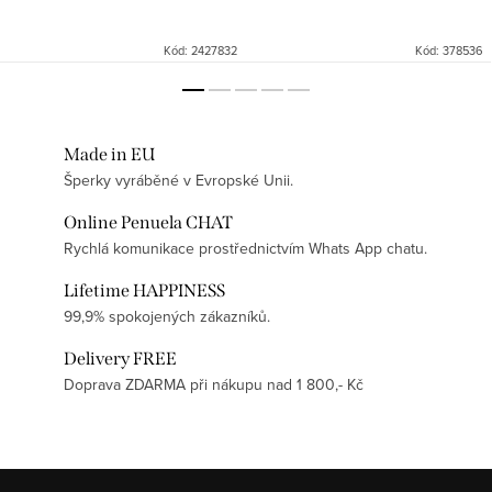
luxusní slzy ✨ Spojení
luxusní slzy ✨ Spojení
architektonické elegance a...
architektonické...
Kód:
2427832
Kód:
378536
Made in EU
Šperky vyráběné v Evropské Unii.
Online Penuela CHAT
Rychlá komunikace prostřednictvím Whats App chatu.
Lifetime HAPPINESS
99,9% spokojených zákazníků.
Delivery FREE
Doprava ZDARMA při nákupu nad 1 800,- Kč