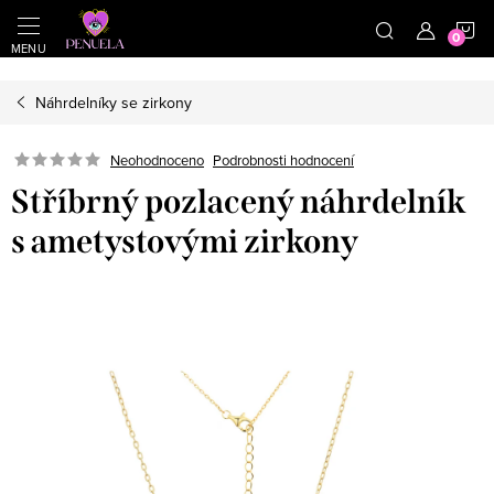
}
https://cz.pinterest.com/shoppenuela/
N
Přejít na obsah
Náhrdelníky se zirkony
Neohodnoceno
Podrobnosti hodnocení
Stříbrný pozlacený náhrdelník
s ametystovými zirkony