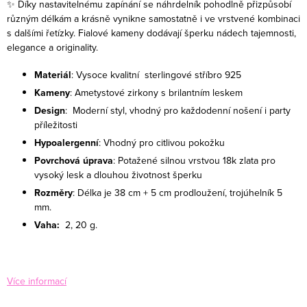
✨ Díky nastavitelnému zapínání se náhrdelník pohodlně přizpůsobí
různým délkám a krásně vynikne samostatně i ve vrstvené kombinaci
s dalšími řetízky. Fialové kameny dodávají šperku nádech tajemnosti,
elegance a originality.
Materiál
: Vysoce kvalitní sterlingové stříbro 925
Kameny
: Ametystové zirkony s brilantním leskem
Design
: Moderní styl, vhodný pro každodenní nošení i party
příležitosti
Hypoalergenní
: Vhodný pro citlivou pokožku
Povrchová úprava
:
Potažené silnou vrstvou 18k zlata pro
vysoký lesk a dlouhou životnost šperku
Rozměry
: Délka je 38 cm + 5 cm prodloužení, trojúhelník 5
mm.
Vaha:
2, 20 g
.
Více informací