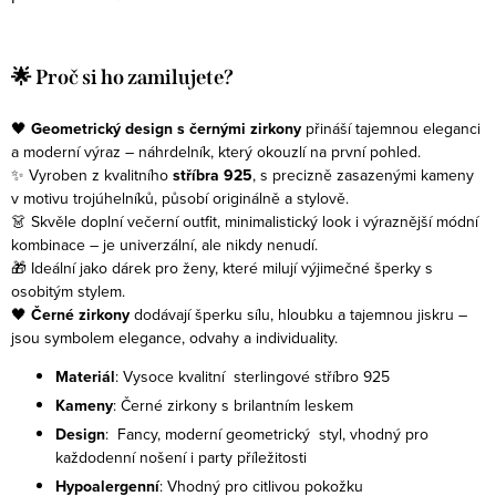
🌟 Proč si ho zamilujete?
🖤
Geometrický design s černými zirkony
přináší tajemnou eleganci
a moderní výraz – náhrdelník, který okouzlí na první pohled.
✨ Vyroben z kvalitního
stříbra 925
, s precizně zasazenými kameny
v motivu trojúhelníků, působí originálně a stylově.
👗 Skvěle doplní večerní outfit, minimalistický look i výraznější módní
kombinace – je univerzální, ale nikdy nenudí.
🎁 Ideální jako dárek pro ženy, které milují výjimečné šperky s
osobitým stylem.
🖤
Černé zirkony
dodávají šperku sílu, hloubku a tajemnou jiskru –
jsou symbolem elegance, odvahy a individuality.
Materiál
: Vysoce kvalitní sterlingové stříbro 925
Kameny
: Černé zirkony s brilantním leskem
Design
: Fancy, moderní geometrický styl, vhodný pro
každodenní nošení i party příležitosti
Hypoalergenní
: Vhodný pro citlivou pokožku