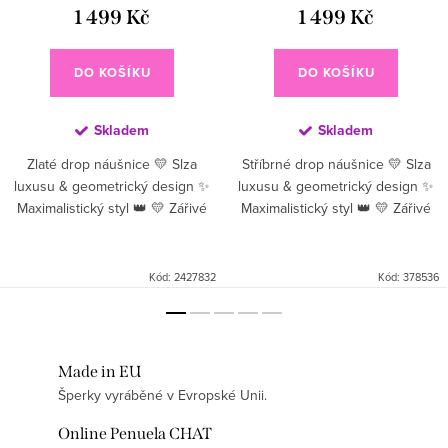
1 499 Kč
1 499 Kč
DO KOŠÍKU
DO KOŠÍKU
Skladem
Skladem
Zlaté drop náušnice 💛 Slza
Stříbrné drop náušnice 💛 Slza
luxusu & geometrický design ✨
luxusu & geometrický design ✨
Maximalistický styl 👑 💛 Zářivé
Maximalistický styl 👑 💛 Zářivé
zlaté drop náušnice v tvaru
stříbrné drop náušnice v tvaru
luxusní slzy ✨ Spojení
luxusní slzy ✨ Spojení
architektonické elegance a...
architektonické...
Kód:
2427832
Kód:
378536
Made in EU
Šperky vyráběné v Evropské Unii.
Online Penuela CHAT