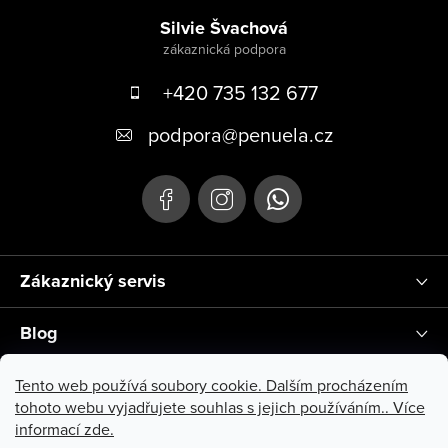
Silvie Švachová
+420 735 132 677
podpora
@
penuela.cz
Zákaznický servis
Blog
Instagram
Tento web používá soubory cookie. Dalším procházením
tohoto webu vyjadřujete souhlas s jejich používáním.. Více
informací
zde
.