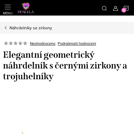
}
https://cz.pinterest.com/shoppenuela/
N
Přejít na obsah
Náhrdelníky se zirkony
Neohodnoceno
Podrobnosti hodnocení
Elegantní geometrický
náhrdelník s černými zirkony a
trojuhelníky