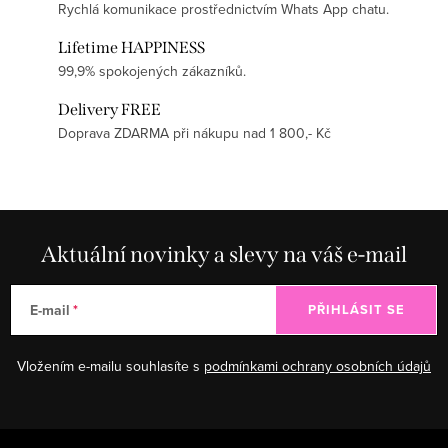
Rychlá komunikace prostřednictvím Whats App chatu.
Lifetime HAPPINESS
99,9% spokojených zákazníků.
Delivery FREE
Doprava ZDARMA při nákupu nad 1 800,- Kč
Aktuální novinky a slevy na váš e-mail
E-mail
PŘIHLÁSIT SE
Vložením e-mailu souhlasíte s
podmínkami ochrany osobních údajů
Zápatí