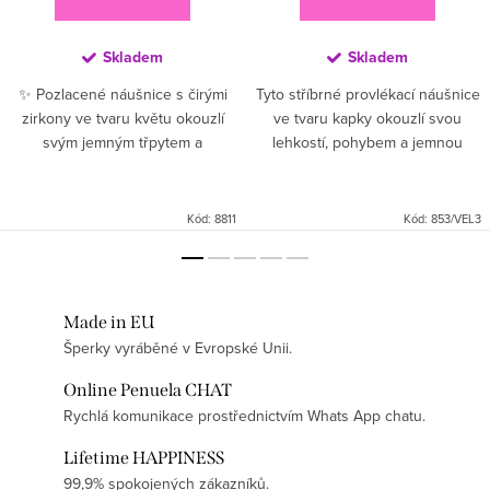
Skladem
Skladem
✨ Pozlacené náušnice s čirými
Tyto stříbrné provlékací náušnice
zirkony ve tvaru květu okouzlí
ve tvaru kapky okouzlí svou
svým jemným třpytem a
lehkostí, pohybem a jemnou
nadčasovým designem 🤍.
elegancí. Hladká lesklá kapka se
Květinový motiv osazený čirými
při každém kroku ladně pohupuje
zirkony vytváří elegantní a svěží...
a dodává celému vzhledu...
Kód:
8811
Kód:
853/VEL3
Made in EU
Šperky vyráběné v Evropské Unii.
Online Penuela CHAT
Rychlá komunikace prostřednictvím Whats App chatu.
Lifetime HAPPINESS
99,9% spokojených zákazníků.