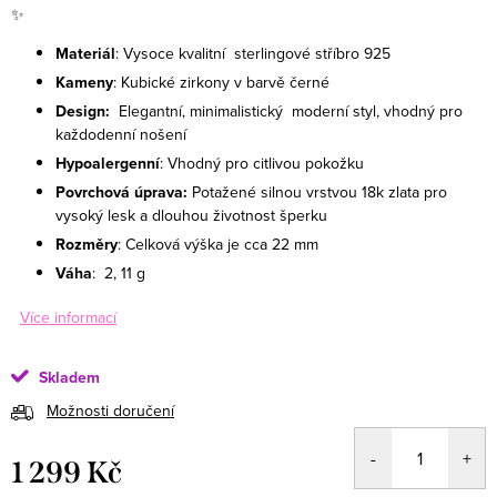
✨
Materiál
: Vysoce kvalitní sterlingové stříbro 925
Kameny
: Kubické zirkony v barvě černé
Design:
Elegantní, minimalistický moderní styl, vhodný pro
každodenní nošení
Hypoalergenní
: Vhodný pro citlivou pokožku
Povrchová úprava:
Potažené silnou vrstvou 18k zlata pro
vysoký lesk a dlouhou životnost šperku
Rozměry
: Celková výška je cca 22 mm
Váha
: 2, 11 g
Více informací
Skladem
Možnosti doručení
1 299 Kč