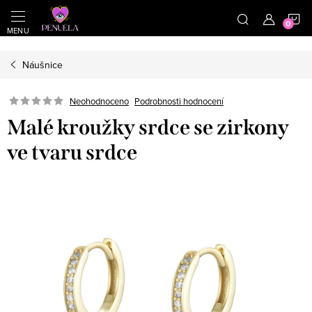
}
https://cz.pinterest.com/shoppenuela/
N
Přejít na obsah
Náušnice
Neohodnoceno
Podrobnosti hodnocení
Malé kroužky srdce se zirkony
ve tvaru srdce