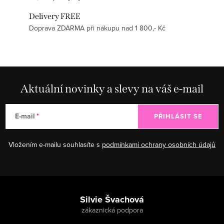
Delivery FREE
Doprava ZDARMA při nákupu nad 1 800,- Kč
Aktuální novinky a slevy na váš e-mail
E-mail
PŘIHLÁSIT SE
Vložením e-mailu souhlasíte s
podmínkami ochrany osobních údajů
Zápatí
Silvie Švachová