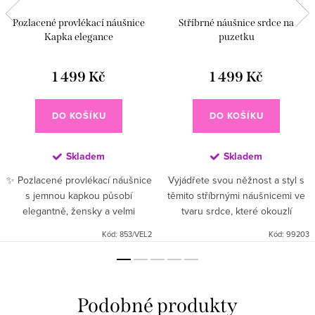
Pozlacené provlékací náušnice
Stříbrné náušnice srdce na
Kapka elegance
puzetku
1 499 Kč
1 499 Kč
DO KOŠÍKU
DO KOŠÍKU
Skladem
Skladem
✨ Pozlacené provlékací náušnice
Vyjádřete svou něžnost a styl s
s jemnou kapkou působí
těmito stříbrnými náušnicemi ve
elegantně, žensky a velmi
tvaru srdce, které okouzlí
moderně. Minimalistický design s
originálním vroubkovaným
Kód:
853/VEL2
Kód:
99203
lesklým povrchem se krásně
designem a vysokým leskem.
pohybuje při každém kroku a
Elegantní provedení spojuje...
dodává...