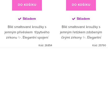
DO KOŠÍKU
DO KOŠÍKU
Skladem
Skladem
Bílé smaltované kroužky s
Bílé smaltované kroužky s
jemným přívěskem třpytivého
jemným řetízkem zdobeným
zirkonu ✨. Elegantní spojení
čirými zirkony ✨. Elegantní
elegantního bílého odstínu a
spojení výrazného
Kód:
26854
Kód:
25790
třpytu zirkonů dodá vašemu stylu
smaragdového odstínu a třpytu
šmrnc – ať už ve...
zirkonů dodá vašemu outfitu
šmrnc – ať už na...