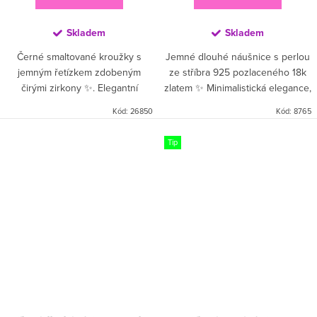
Skladem
Skladem
Černé smaltované kroužky s
Jemné dlouhé náušnice s perlou
jemným řetízkem zdobeným
ze stříbra 925 pozlaceného 18k
čirými zirkony ✨. Elegantní
zlatem ✨ Minimalistická elegance,
spojení výrazného
prodlužující linie a nadčasový
Kód:
26850
Kód:
8765
smaragdového odstínu a třpytu
perlový akcent pro sofistikovaný
zirkonů dodá vašemu outfitu
styl 🤍💛...
Tip
šmrnc – ať už na...