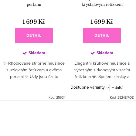
perlami
krystalovým řetízkem
1 699 Kč
1 699 Kč
DETAIL
DETAIL
Skladem
Skladem
✨ Rhodiované stříbrné náušnice
Elegantní kruhové náušnice s
s uzlovitým řetízkem a dvěma
výrazným zirkonovým visacím
perlami ✨ Uzly jsou často
řetízkem 💎. Spojení klasiky a
vnímány jako talismany přinášející
moderního detailu, které rozzáří
Dostupné varianty
+ další
štěstí a ochranu, protože jejich
každý pohled. 💫 Tyto visací
zamotaná struktura...
náušnice z kvalitního...
Kód:
25634
Kód:
25248/POZ