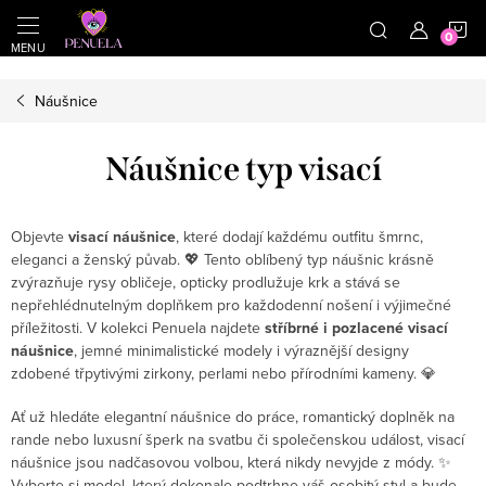
}
https://cz.pinterest.com/shoppenuela/
N
Přejít na obsah
Náušnice
Náušnice typ visací
Objevte
visací náušnice
, které dodají každému outfitu šmrnc,
eleganci a ženský půvab. 💖 Tento oblíbený typ náušnic krásně
zvýrazňuje rysy obličeje, opticky prodlužuje krk a stává se
nepřehlédnutelným doplňkem pro každodenní nošení i výjimečné
příležitosti. V kolekci Penuela najdete
stříbrné i pozlacené visací
náušnice
, jemné minimalistické modely i výraznější designy
zdobené třpytivými zirkony, perlami nebo přírodními kameny. 💎
Ať už hledáte elegantní náušnice do práce, romantický doplněk na
rande nebo luxusní šperk na svatbu či společenskou událost, visací
náušnice jsou nadčasovou volbou, která nikdy nevyjde z módy. ✨
Vyberte si model, který dokonale podtrhne váš osobitý styl a bude