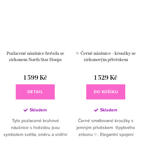
Pozlacené náušnice hvězda se
✨ Černé náušnice – kroužky se
zirkonem North Star Hoops
zirkonovým přívěskem
1 599 Kč
1 529 Kč
DETAIL
DO KOŠÍKU
Skladem
Skladem
Tyto pozlacené kruhové
Černé smaltované kroužky s
náušnice s hvězdou jsou
jemným přívěskem třpytivého
symbolem světla, směru a vnitřní
zirkonu ✨. Elegantní spojení