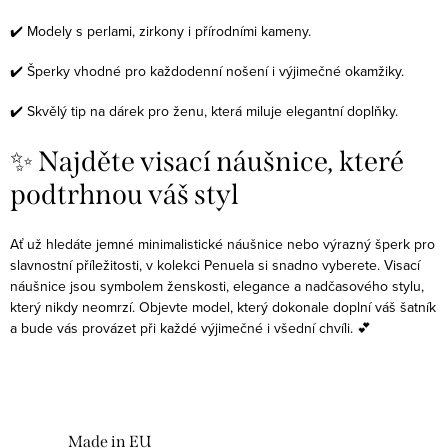
✔️ Modely s perlami, zirkony i přírodními kameny.
✔️ Šperky vhodné pro každodenní nošení i výjimečné okamžiky.
✔️ Skvělý tip na dárek pro ženu, která miluje elegantní doplňky.
✨ Najděte visací náušnice, které
podtrhnou váš styl
Ať už hledáte jemné minimalistické náušnice nebo výrazný šperk pro
slavnostní příležitosti, v kolekci Penuela si snadno vyberete. Visací
náušnice jsou symbolem ženskosti, elegance a nadčasového stylu,
který nikdy neomrzí. Objevte model, který dokonale doplní váš šatník
a bude vás provázet při každé výjimečné i všední chvíli. 💕
Made in EU