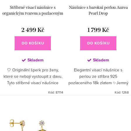
Stříbrné visací náušnice s
Náušnice s barokní perlou Aurea
organickým tvarem a pozlaceným
Pearl Drop
detailem
2 499 Kč
1 799 Kč
DO KOŠÍKU
DO KOŠÍKU
Skladem
Skladem
🤍 Originální šperk pro ženy,
Elegantní visací náušnice s
které se nebojí vystoupit z davu.
perlou ze stříbra 925
Tyto stříbrné visací náušnice
pozlaceného 18k zlatem ✨Jemný
zaujmou svým nepravidelným
pohyb, perlový lesk a nadčasová
Kód:
87114
Kód:
1268
organickým tvarem inspirovaným
elegance, která rozzáří každý
přírodními liniemi a...
outfit 🤍💛 Materiál: Vysoce...