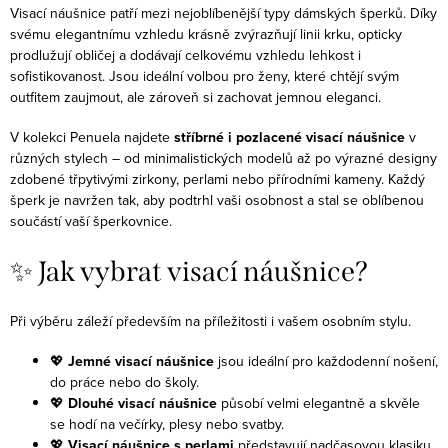
Visací náušnice patří mezi nejoblíbenější typy dámských šperků. Díky
svému elegantnímu vzhledu krásně zvýrazňují linii krku, opticky
prodlužují obličej a dodávají celkovému vzhledu lehkost i
sofistikovanost. Jsou ideální volbou pro ženy, které chtějí svým
outfitem zaujmout, ale zároveň si zachovat jemnou eleganci.
V kolekci Penuela najdete
stříbrné i pozlacené visací náušnice
v
různých stylech – od minimalistických modelů až po výrazné designy
zdobené třpytivými zirkony, perlami nebo přírodními kameny. Každý
šperk je navržen tak, aby podtrhl vaši osobnost a stal se oblíbenou
součástí vaší šperkovnice.
✨ Jak vybrat visací náušnice?
Při výběru záleží především na příležitosti i vašem osobním stylu.
💖
Jemné visací náušnice
jsou ideální pro každodenní nošení,
do práce nebo do školy.
💖
Dlouhé visací náušnice
působí velmi elegantně a skvěle
se hodí na večírky, plesy nebo svatby.
💖
Visací náušnice s perlami
představují nadčasovou klasiku,