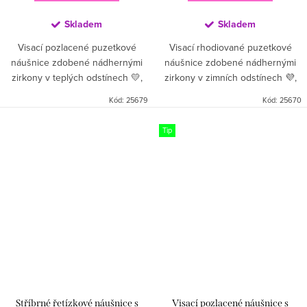
Skladem
Skladem
Visací pozlacené puzetkové
Visací rhodiované puzetkové
náušnice zdobené nádhernými
náušnice zdobené nádhernými
zirkony v teplých odstínech 💛,
zirkony v zimních odstínech 💜,
které zachycují světlo a dodávají
které zachycují světlo a dodávají
Kód:
25679
Kód:
25670
šperku zářivý lesk ✨. Jsou
šperku zářivý lesk ✨. Jsou
jedinečné, výrazné a perfektní...
jedinečné, výrazné a...
Tip
Stříbrné řetízkové náušnice s
Visací pozlacené náušnice s