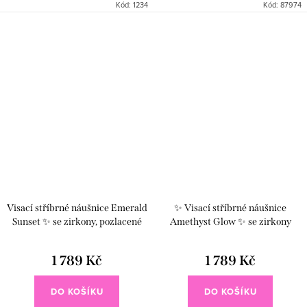
Kód:
1234
Kód:
87974
krásně zachytává světlo a spolu s
designem 🤍. Zlatý kruh zdobený
elegantním geometrickým...
drobnými černými zirkony
doplňuje zavěšený...
Visací stříbrné náušnice Emerald
✨ Visací stříbrné náušnice
Sunset ✨ se zirkony, pozlacené
Amethyst Glow ✨ se zirkony
1 789 Kč
1 789 Kč
DO KOŠÍKU
DO KOŠÍKU