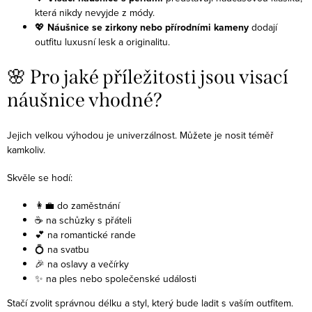
která nikdy nevyjde z módy.
💖
Náušnice se zirkony nebo přírodními kameny
dodají
outfitu luxusní lesk a originalitu.
🌸 Pro jaké příležitosti jsou visací
náušnice vhodné?
Jejich velkou výhodou je univerzálnost. Můžete je nosit téměř
kamkoliv.
Skvěle se hodí:
👩‍💼 do zaměstnání
☕ na schůzky s přáteli
💕 na romantické rande
💍 na svatbu
🎉 na oslavy a večírky
✨ na ples nebo společenské události
Stačí zvolit správnou délku a styl, který bude ladit s vaším outfitem.