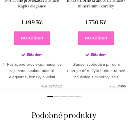
Pozlacené provlékací náušnice
Boho stříbrné kruhové náušnice s
Kapka elegance
minerálními korálky
1 499 Kč
1 750 Kč
DO KOŠÍKU
DO KOŠÍKU
Skladem
Skladem
✨ Pozlacené provlékací náušnice
Slunce, svoboda a přírodní
s jemnou kapkou působí
energie 🌿☀️. Tyto boho kruhové
elegantně, žensky a velmi
náušnice s minerály jsou
moderně. Minimalistický design s
stvořené pro ženy, které milují
Kód:
853/VEL2
Kód:
24405
lesklým povrchem se krásně
lehkost, originalitu a letní styl.
pohybuje při každém kroku a
Šperk, který tě přenese na...
dodává...