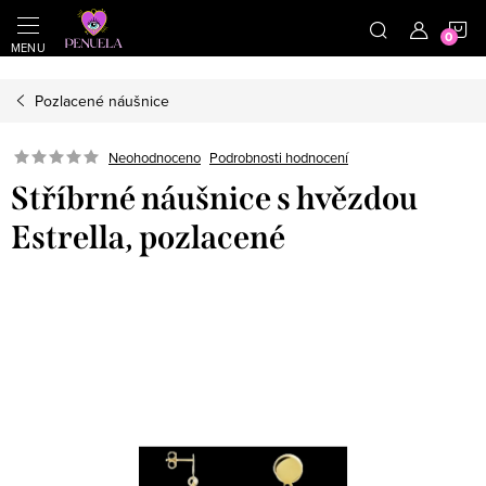
}
https://cz.pinterest.com/shoppenuela/
N
Přejít na obsah
Pozlacené náušnice
Neohodnoceno
Podrobnosti hodnocení
Stříbrné náušnice s hvězdou
Estrella, pozlacené