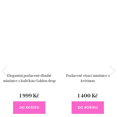
Elegantní pozlacené dlouhé
Pozlacené visací náušnice s
náušnice s kuličkou Golden drop
květinou
1 999 Kč
1 400 Kč
DO KOŠÍKU
DO KOŠÍKU