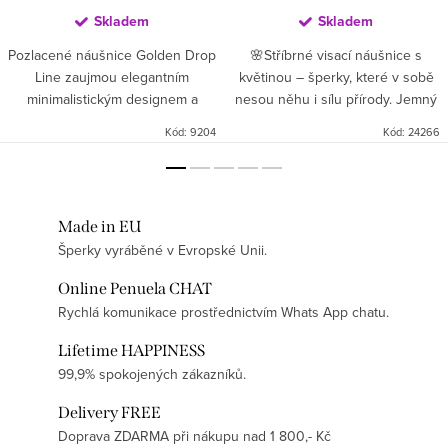
Skladem
Skladem
Pozlacené náušnice Golden Drop
🌸Stříbrné visací náušnice s
Line zaujmou elegantním
květinou – šperky, které v sobě
minimalistickým designem a
nesou něhu i sílu přírody. Jemný
jemnou siluetou. Lesklá kulička u
květinový motiv symbolizuje
Kód:
9204
Kód:
24266
ucha přechází do dlouhé štíhlé
ženskost, krásu a nový začátek
tyčinky zakončené drobnou...
🌿. Díky pozlacení...
Made in EU
Šperky vyráběné v Evropské Unii.
Online Penuela CHAT
Rychlá komunikace prostřednictvím Whats App chatu.
Lifetime HAPPINESS
99,9% spokojených zákazníků.
Delivery FREE
Doprava ZDARMA při nákupu nad 1 800,- Kč