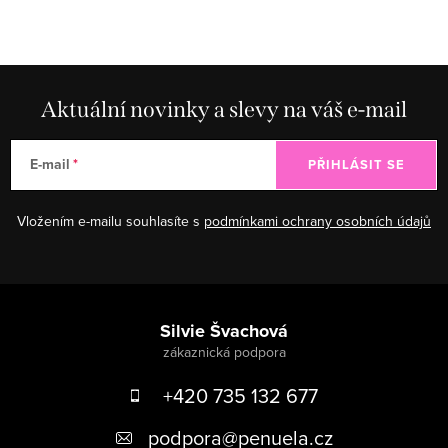
Aktuální novinky a slevy na váš e-mail
E-mail
PŘIHLÁSIT SE
Vložením e-mailu souhlasíte s
podmínkami ochrany osobních údajů
Zápatí
Silvie Švachová
+420 735 132 677
podpora
@
penuela.cz