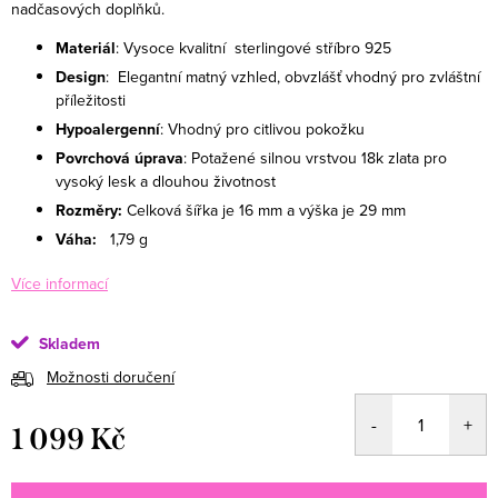
nadčasových doplňků.
Materiál
: Vysoce kvalitní sterlingové stříbro 925
Design
: Elegantní matný vzhled, obvzlášť vhodný pro zvláštní
příležitosti
Hypoalergenní
: Vhodný pro citlivou pokožku
Povrchová úprava
: Potažené silnou vrstvou 18k zlata pro
vysoký lesk a dlouhou životnost
Rozměry:
Celková šířka je 16 mm a výška je 29 mm
Váha:
1,79 g
Více informací
Skladem
Možnosti doručení
1 099 Kč
Měrná cena: