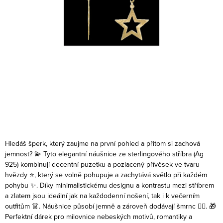
Hledáš šperk, který zaujme na první pohled a přitom si zachová
jemnost? 💫 Tyto elegantní náušnice ze sterlingového stříbra (Ag
925) kombinují decentní puzetku a pozlacený přívěsek ve tvaru
hvězdy ⭐, který se volně pohupuje a zachytává světlo při každém
pohybu ✨.
Díky minimalistickému designu a kontrastu mezi stříbrem
a zlatem jsou ideální jak na každodenní nošení, tak i k večerním
outfitům 👗. Náušnice působí jemně a zároveň dodávají šmrnc 💁‍♀️.
🎁
Perfektní dárek pro milovnice nebeských motivů, romantiky a