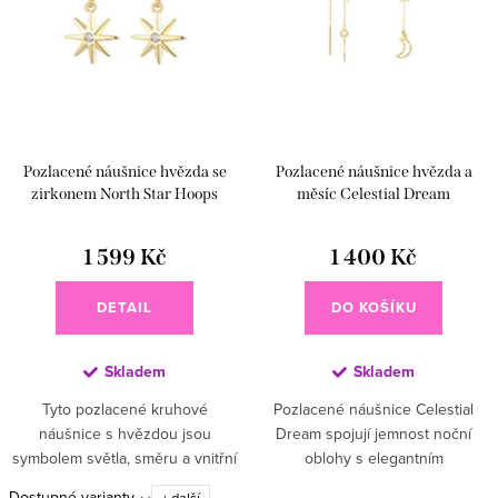
Pozlacené náušnice hvězda se
Pozlacené náušnice hvězda a
zirkonem North Star Hoops
měsíc Celestial Dream
1 599 Kč
1 400 Kč
DETAIL
DO KOŠÍKU
Skladem
Skladem
Tyto pozlacené kruhové
Pozlacené náušnice Celestial
náušnice s hvězdou jsou
Dream spojují jemnost noční
symbolem světla, směru a vnitřní
oblohy s elegantním
síly ✨⭐ Minimalistické hoops
minimalistickým designem 🌙✨
Dostupné varianty