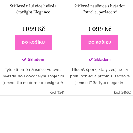
Stříbrné náušnice hvězda
Stříbrné náušnice s hvězdou
Starlight Elegance
Estrella, pozlacené
1 099 Kč
1 099 Kč
DO KOŠÍKU
DO KOŠÍKU
Skladem
Skladem
Tyto stříbrné náušnice ve tvaru
Hledáš šperk, který zaujme na
hvězdy jsou dokonalým spojením
první pohled a přitom si zachová
jemnosti a moderního designu ⭐
jemnost? 💫 Tyto elegantní
Dvojitý motiv hvězdiček vytváří
náušnice ze sterlingového stříbra
Kód:
9241
Kód:
24562
elegantní pohyb a lehkost, díky
(Ag 925) kombinují decentní
které náušnice...
puzetku a pozlacený...