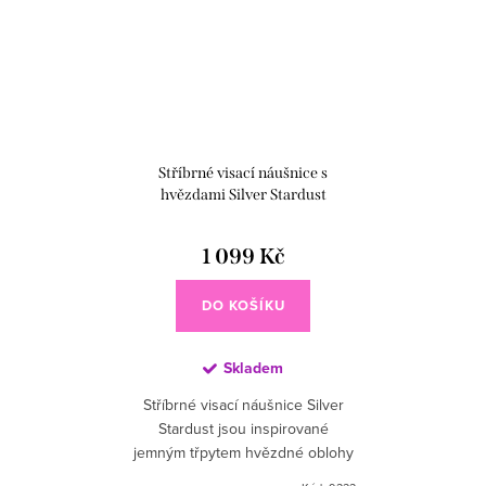
Stříbrné visací náušnice s
hvězdami Silver Stardust
1 099 Kč
DO KOŠÍKU
Skladem
Stříbrné visací náušnice Silver
Stardust jsou inspirované
jemným třpytem hvězdné oblohy
⭐ Elegantní kaskáda hvězdiček