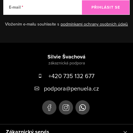
E-mail
PŘIHLÁSIT SE
Vložením e-mailu souhlasíte s
podmínkami ochrany osobních údajů
Zápatí
Silvie Švachová
+420 735 132 677
podpora
@
penuela.cz
Zákaznický servis