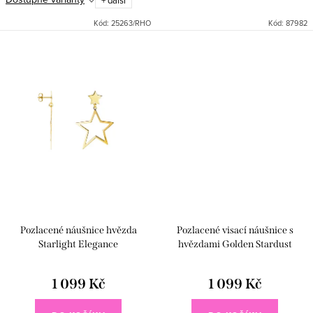
+ další
náušnice ze stříbra 925 doplňuje
Delikátní řetízky s přívěsky
výrazný přívěsek ve tvaru
hvězdy a měsíce vytvářejí lehký
Kód:
25263/RHO
Kód:
87982
osmicípé...
pohyb a...
Pozlacené náušnice hvězda
Pozlacené visací náušnice s
Starlight Elegance
hvězdami Golden Stardust
1 099 Kč
1 099 Kč