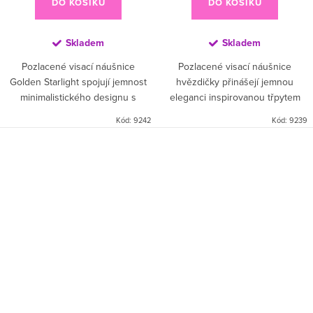
DO KOŠÍKU
DO KOŠÍKU
Skladem
Skladem
Pozlacené visací náušnice
Pozlacené visací náušnice
Golden Starlight spojují jemnost
hvězdičky přinášejí jemnou
minimalistického designu s
eleganci inspirovanou třpytem
kouzlem hvězdné oblohy ⭐
hvězdné oblohy ⭐ Kaskáda
Kód:
9242
Kód:
9239
Kombinace malé hvězdičky u
drobných hvězd vytváří lehký
ucha a větší otevřené hvězdy
pohyb a dodává šperku hravý,
vytváří...
ale...