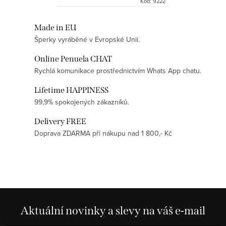
Kód:
9222
vytváří lehký pohyb, který dodává
šperku ženskost, lehkost...
Ovládací prvky výpisu
Made in EU
Šperky vyráběné v Evropské Unii.
Online Penuela CHAT
Rychlá komunikace prostřednictvím Whats App chatu.
Lifetime HAPPINESS
99,9% spokojených zákazníků.
Delivery FREE
Doprava ZDARMA při nákupu nad 1 800,- Kč
Aktuální novinky a slevy na váš e-mail