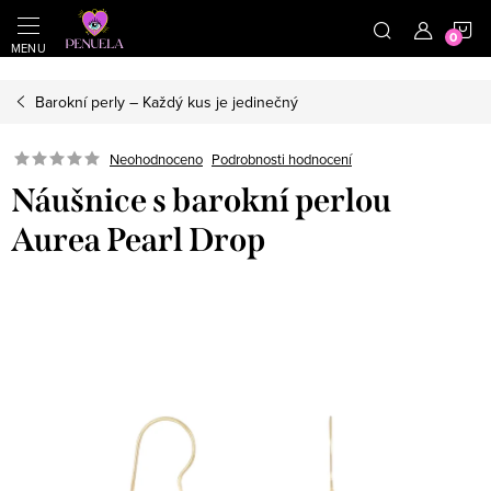
}
https://cz.pinterest.com/shoppenuela/
N
Přejít na obsah
Barokní perly – Každý kus je jedinečný
Neohodnoceno
Podrobnosti hodnocení
Náušnice s barokní perlou
Aurea Pearl Drop