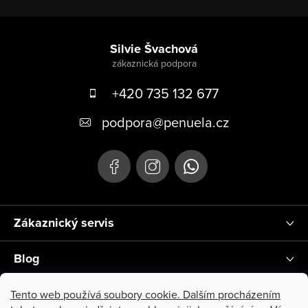
Zápatí
Silvie Švachová
+420 735 132 677
podpora
@
penuela.cz
Zákaznický servis
Blog
Instagram
Tento web používá soubory cookie. Dalším procházením