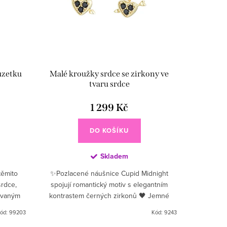
uzetku
Malé kroužky srdce se zirkony ve
tvaru srdce
1 299 Kč
DO KOŠÍKU
Skladem
těmito
✨Pozlacené náušnice Cupid Midnight
srdce,
spojují romantický motiv s elegantním
kovaným
kontrastem černých zirkonů 🖤 Jemné
gantní
kroužky zdobené třpytivými kamínky
ód:
99203
Kód:
9243
doplňuje přívěsek ve tvaru srdce...