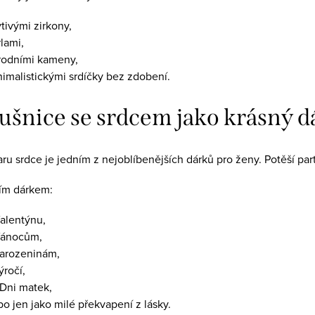
tivými zirkony,
lami,
írodními kameny,
nimalistickými srdíčky bez zdobení.
ušnice se srdcem jako krásný d
aru srdce je jedním z nejoblíbenějších dárků pro ženy. Potěší pa
ním dárkem:
Valentýnu,
Vánocům,
narozeninám,
ýročí,
 Dni matek,
o jen jako milé překvapení z lásky.