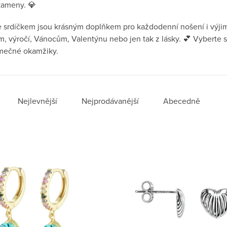
kameny. 💎
e srdíčkem jsou krásným doplňkem pro každodenní nošení i výj
, výročí, Vánocům, Valentýnu nebo jen tak z lásky. 💕 Vyberte s
imečné okamžiky.
í produktů
Nejlevnější
Nejprodávanější
Abecedně
 produktů