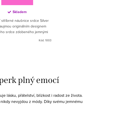
Skladem
 stříbrné náušnice srdce Silver
zaujmou originálním designem
ého srdce zdobeného jemnými
 kuličkami. Lehký a vzdušný tvar
Kód:
1003
dodává šperku...
šperk plný emocí
lásku, přátelství, blízkost i radost ze života.
 a nikdy nevyjdou z módy. Díky svému jemnému