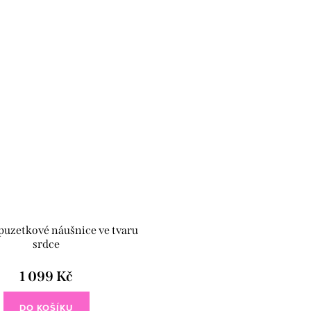
 puzetkové náušnice ve tvaru
srdce
1 099 Kč
DO KOŠÍKU