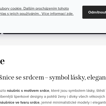
ubory cookie. Dalším procházením tohoto
maci
Oznámení o zrušení platby dobírkou
Všeobecné obchod
Odmítnou
las s jejich používáním.. Více informací
zde
.
gorie
Stříbrné šperky
Kolekce
e
šnice se srdcem – symbol lásky, elegan
uzlo
náušnic s motivem srdce
, které jsou symbolem lásky, štěst
íbenější šperkové designy a potěší ženy i dívky všech věkových 
náušnice ve tvaru srdce
, jemné minimalistické modely i elegant