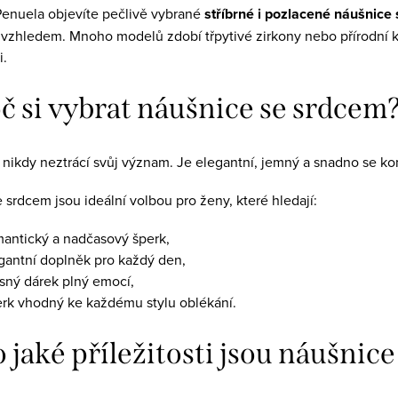
enuela objevíte pečlivě vybrané
stříbrné i pozlacené náušnice 
vzhledem. Mnoho modelů zdobí třpytivé zirkony nebo přírodní k
i.
č si vybrat náušnice se srdcem
 nikdy neztrácí svůj význam. Je elegantní, jemný a snadno se ko
 srdcem jsou ideální volbou pro ženy, které hledají:
mantický a nadčasový šperk,
gantní doplněk pro každý den,
ásný dárek plný emocí,
erk vhodný ke každému stylu oblékání.
o jaké příležitosti jsou náušni