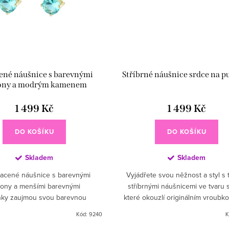
ené náušnice s barevnými
Stříbrné náušnice srdce na p
ony a modrým kamenem
1 499 Kč
1 499 Kč
DO KOŠÍKU
DO KOŠÍKU
Skladem
Skladem
acené náušnice s barevnými
Vyjádřete svou něžnost a styl s 
kony a menšími barevnými
stříbrnými náušnicemi ve tvaru 
nky zaujmou svou barevnou
které okouzlí originálním vroub
cí. Elegantní kroužky zdobené
designem a vysokým leskem. Ele
Kód:
9240
K
u řadou barevných kamínků
provedení spojuje...