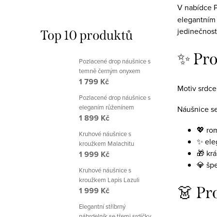
V nabídce P
elegantním 
jedinečnost
Top 10 produktů
✨ Pro
Pozlacené drop náušnice s
temně černým onyxem
1 799 Kč
Motiv srdce
Pozlacené drop náušnice s
eleganím růženínem
Náušnice se
1 899 Kč
💖 ro
Kruhové náušnice s
✨ ele
kroužkem Malachitu
🎁 kr
1 999 Kč
💎 šp
Kruhové náušnice s
kroužkem Lapis Lazuli
👗 Pr
1 999 Kč
Elegantní stříbrný
náhrdelník se třemi srdíčky