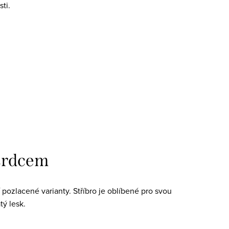
ti.
 srdcem
 pozlacené varianty. Stříbro je oblíbené pro svou
ý lesk.