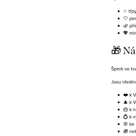
✨ třpy
🤍 per
🌿 př
💖 mi
🎁 Ná
Šperk ve tv
Jsou ideál
❤️ k 
🎄 k 
🎂 k 
💍 k v
🌸 ke
🎁 neb