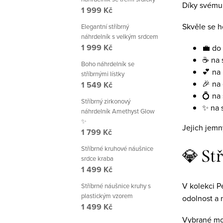
Díky svému 
1 999 Kč
Skvěle se h
Elegantní stříbrný
náhrdelník s velkým srdcem
1 999 Kč
💼 do
☕ na s
Boho náhrdelník se
💕 na
stříbrnými lístky
🎉 na 
1 549 Kč
💍 na 
Stříbrný zirkonový
✨ na 
náhrdelník Amethyst Glow
✨
Jejich jemn
1 799 Kč
Stříbrné kruhové náušnice
💎 St
srdce kraba
1 499 Kč
V kolekci 
Stříbrné náušnice kruhy s
plastickým vzorem
odolnost a 
1 499 Kč
Vybrané mo