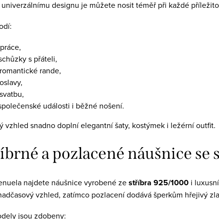
univerzálnímu designu je můžete nosit téměř při každé příležitos
odí:
 práce,
chůzky s přáteli,
 romantické rande,
oslavy,
svatbu,
společenské události i běžné nošení.
ý vzhled snadno doplní elegantní šaty, kostýmek i ležérní outfit.
říbrné a pozlacené náušnice se
Penuela najdete náušnice vyrobené ze
stříbra 925/1000
i luxusní
nadčasový vzhled, zatímco pozlacení dodává šperkům hřejivý zlat
dely jsou zdobeny: