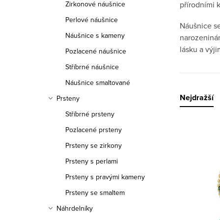
Zirkonové náušnice
přírodními 
Perlové náušnice
Náušnice s
Náušnice s kameny
narozeninám
lásku a výj
Pozlacené náušnice
Stříbrné náušnice
Náušnice smaltované
Řazen
Nejdražší
Prsteny
Stříbrné prsteny
Pozlacené prsteny
Výpis
Prsteny se zirkony
Prsteny s perlami
Prsteny s pravými kameny
Prsteny se smaltem
Náhrdelníky