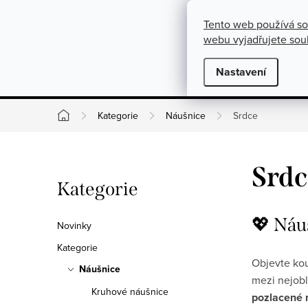
}
https://cz.pinterest.com/shoppenuela/
Přejít na obsah
Tento web používá so
O nás
Kontakty
Podmínky pro výměnu, vrácení a rekla
webu vyjadřujete souh
Novinky
Nastavení
Kate
Kategorie
Náušnice
Srdce
Domů
Postranní panel
Srdc
Přeskočit kategorie
Kategorie
💖 Náu
Novinky
Kategorie
Objevte ko
Náušnice
mezi nejobl
Kruhové náušnice
pozlacené 