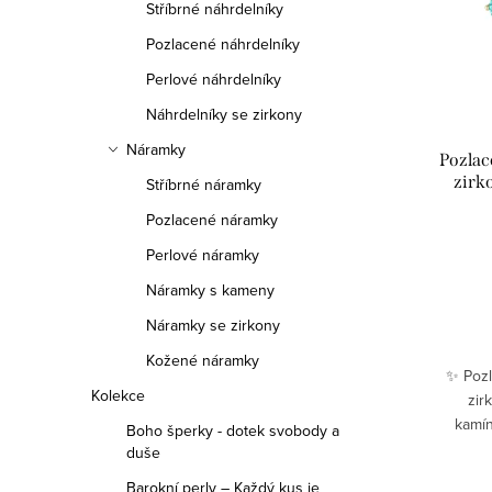
Stříbrné náhrdelníky
Pozlacené náhrdelníky
Perlové náhrdelníky
Náhrdelníky se zirkony
Náramky
Pozlac
zirk
Stříbrné náramky
Pozlacené náramky
Perlové náramky
Náramky s kameny
Náramky se zirkony
Kožené náramky
✨ Pozl
Kolekce
zir
kamí
Boho šperky - dotek svobody a
kombina
duše
jemno
Barokní perly – Každý kus je