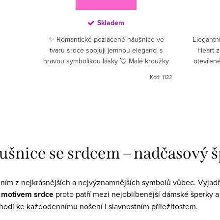
Skladem
✨ Romantické pozlacené náušnice ve
Elegantní
tvaru srdce spojují jemnou eleganci s
Heart 
hravou symbolikou lásky 💘 Malé kroužky
otevřen
zdobené třpytivými zirkony doplňuje
stříbrnými
Kód:
1122
přívěsek ve tvaru srdce...
cí prvky výpisu
ušnice se srdcem – nadčasový 
dním z nejkrásnějších a nejvýznamnějších symbolů vůbec. Vyjadřuje 
 motivem srdce
proto patří mezi nejoblíbenější dámské šperky
hodí ke každodennímu nošení i slavnostním příležitostem.