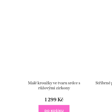
připomínají...
Malé kroužky ve tvaru srdce s
Stříbrné
růžovými zirkony
1 299 Kč
DO KOŠÍKU