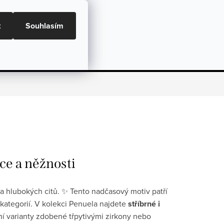
ní podmínky, GDPR a GPSR
Doprava a Platba
t
Souhlasím
NÁKU
Dárky
Péče o šperky
Hodnocení
ce a něžnosti
í a hlubokých citů. ✨ Tento nadčasový motiv patří
kategorií. V kolekci Penuela najdete
stříbrné i
ní varianty zdobené třpytivými zirkony nebo