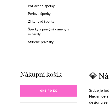
Pozlacené šperky
Perlové šperky
Zirkonové šperky
Šperky s pravými kameny a
minerály
Stříbrné přívěsky
Ovláda
Nákupní košík
💎 Ná
Srdce je je
0
KS /
0 KČ
Náušnice s
designu se 