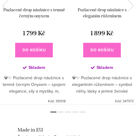
Pozlacené drop náušnice s temně
Pozlacené drop náušnice s
černým onyxem
eleganím růženínem
1 799 Kč
1 899 Kč
DO KOŠÍKU
DO KOŠÍKU
Skladem
Skladem
💎✨ Pozlacené drop náušnice s
💎✨ Pozlacené drop náušnice s
temně černým Onyxem – spojení
elegantním růženínem – symbol
elegance, síly a mystiky. m,
něhy, lásky a jemné ženské
pohybuje se s každým tvým
energie. Drop design jemně visí
Kód:
351018
Kód:
347ST3
krokem a dodává outfitu lehkost
pod uchem, pohybuje se s
a dynamiku. Onyx,...
každým tvým krokem a dodává...
Made in EU