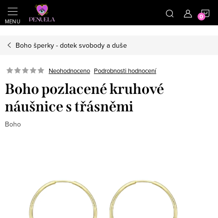
}
https://cz.pinterest.com/shoppenuela/
N
Přejít na obsah
Boho šperky - dotek svobody a duše
Neohodnoceno
Podrobnosti hodnocení
Boho pozlacené kruhové
náušnice s třásněmi
Boho