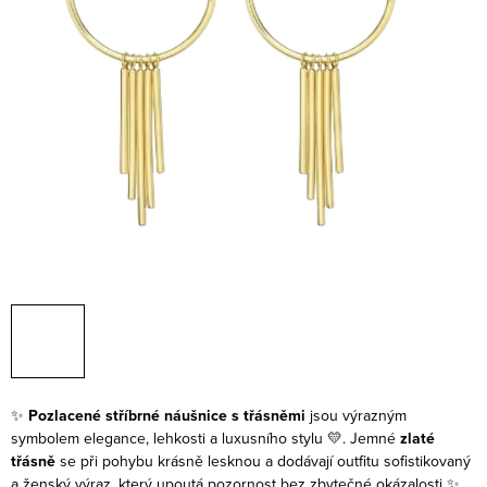
✨
Pozlacené stříbrné náušnice s třásněmi
jsou výrazným
symbolem elegance, lehkosti a luxusního stylu 💛. Jemné
zlaté
třásně
se při pohybu krásně lesknou a dodávají outfitu sofistikovaný
a ženský výraz, který upoutá pozornost bez zbytečné okázalosti ✨.