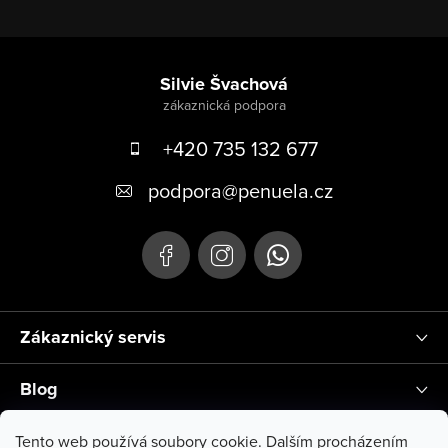
Zápatí
Silvie Švachová
+420 735 132 677
podpora
@
penuela.cz
Zákaznický servis
Blog
Instagram
Tento web používá soubory cookie. Dalším procházením