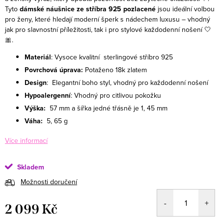
Tyto
dámské náušnice ze stříbra 925 pozlacené
jsou ideální volbou
pro ženy, které hledají moderní šperk s nádechem luxusu – vhodný
jak pro slavnostní příležitosti, tak i pro stylové každodenní nošení 🤍
🎀.
Materiál
: Vysoce kvalitní sterlingové stříbro 925
Povrchová úprava:
Potaženo 18k zlatem
Design
: Elegantní boho styl, vhodný pro každodenní nošení
Hypoalergenní
: Vhodný pro citlivou pokožku
Výška:
57 mm a šířka jedné třásně je 1, 45 mm
Váha:
5, 65 g
Více informací
Skladem
Možnosti doručení
2 099 Kč