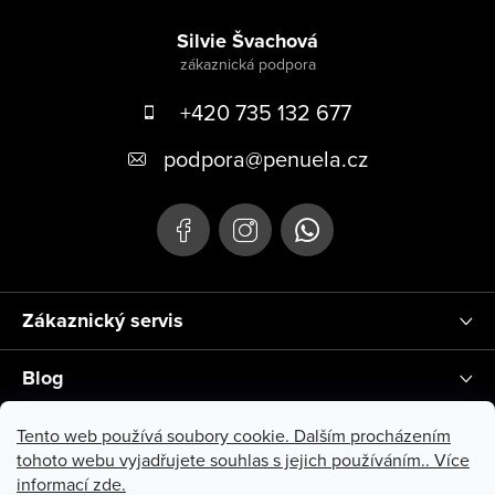
Zápatí
Silvie Švachová
+420 735 132 677
podpora
@
penuela.cz
Zákaznický servis
Blog
Instagram
Tento web používá soubory cookie. Dalším procházením
tohoto webu vyjadřujete souhlas s jejich používáním.. Více
informací
zde
.