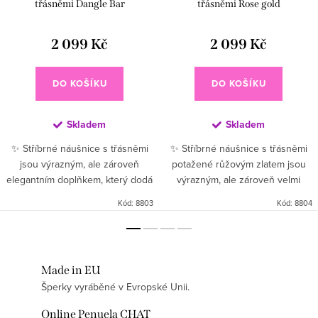
třásněmi Dangle Bar
třásněmi Rose gold
2 099 Kč
2 099 Kč
DO KOŠÍKU
DO KOŠÍKU
Skladem
Skladem
✨ Stříbrné náušnice s třásněmi
✨ Stříbrné náušnice s třásněmi
jsou výrazným, ale zároveň
potažené růžovým zlatem jsou
elegantním doplňkem, který dodá
výrazným, ale zároveň velmi
vašemu outfitu pohyb, lehkost a
elegantním doplňkem, který dodá
Kód:
8803
Kód:
8804
luxusní šmrnc 🤍. Jemné stříbrné
vašemu outfitu pohyb, lehkost a
třásně krásně reagují...
luxusní šmrnc 🤍🌸. Jemné...
Made in EU
Šperky vyráběné v Evropské Unii.
Online Penuela CHAT