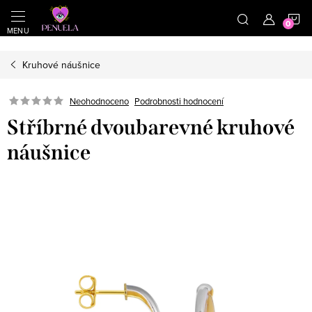
}
https://cz.pinterest.com/shoppenuela/
N
Přejít na obsah
Kruhové náušnice
Neohodnoceno
Podrobnosti hodnocení
Stříbrné dvoubarevné kruhové
náušnice