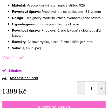
Materiál
: Vysoce kvalitní sterlingové stříbro 925
Povrchová úprava:
Rhodiováno plus pozlaceno 18 K zlatem
Design
: Designový moderní vzhled
dvoubarevného stříbra
Hypoalergenní
: Vhodný pro citlivou pokožku
Povrchová úprava
: Rhodiované, pro luxusní a dlouhotrvající
krásu.
Rozměry:
Celková výška je cca 19 mm a šířka je 4 mm.
Váha:
1, 45
g (pár)
Více informací
Skladem
Možnosti doručení
1 399 Kč
Měrná cena:
VLOŽIT DO KOŠÍKU