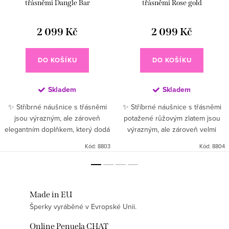
třásněmi Dangle Bar
třásněmi Rose gold
2 099 Kč
2 099 Kč
DO KOŠÍKU
DO KOŠÍKU
Skladem
Skladem
✨ Stříbrné náušnice s třásněmi
✨ Stříbrné náušnice s třásněmi
jsou výrazným, ale zároveň
potažené růžovým zlatem jsou
elegantním doplňkem, který dodá
výrazným, ale zároveň velmi
vašemu outfitu pohyb, lehkost a
elegantním doplňkem, který dodá
Kód:
8803
Kód:
8804
luxusní šmrnc 🤍. Jemné stříbrné
vašemu outfitu pohyb, lehkost a
třásně krásně reagují...
luxusní šmrnc 🤍🌸. Jemné...
Made in EU
Šperky vyráběné v Evropské Unii.
Online Penuela CHAT