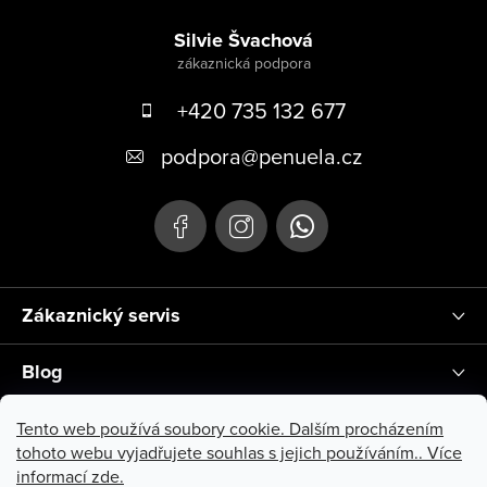
Zápatí
Silvie Švachová
+420 735 132 677
podpora
@
penuela.cz
Zákaznický servis
Blog
Instagram
Tento web používá soubory cookie. Dalším procházením
tohoto webu vyjadřujete souhlas s jejich používáním.. Více
informací
zde
.