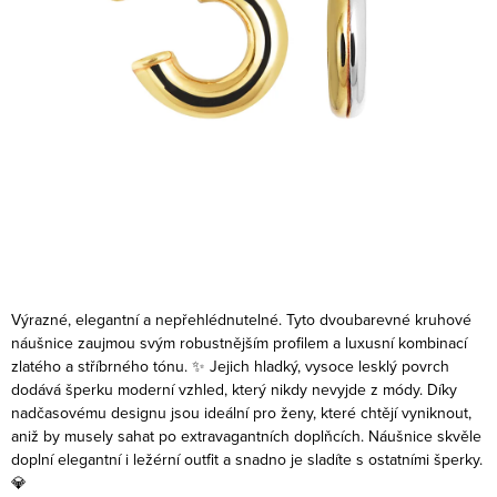
Výrazné, elegantní a nepřehlédnutelné. Tyto dvoubarevné kruhové
náušnice zaujmou svým robustnějším profilem a luxusní kombinací
zlatého a stříbrného tónu. ✨ Jejich hladký, vysoce lesklý povrch
dodává šperku moderní vzhled, který nikdy nevyjde z módy.
Díky
nadčasovému designu jsou ideální pro ženy, které chtějí vyniknout,
aniž by musely sahat po extravagantních doplňcích. Náušnice skvěle
doplní elegantní i ležérní outfit a snadno je sladíte s ostatními šperky.
💎