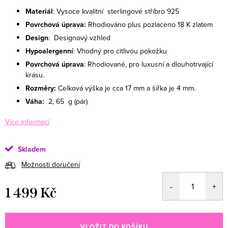
Materiál
: Vysoce kvalitní sterlingové stříbro 925
Povrchová úprava:
Rhodiováno plus pozlaceno 18 K zlatem
Design
: Designový vzhled
Hypoalergenní
: Vhodný pro citlivou pokožku
Povrchová úprava
: Rhodiované, pro luxusní a dlouhotrvající
krásu.
Rozměry:
Celková výška je cca 17 mm a šířka je 4 mm.
Váha:
2, 65
g (pár)
Více informací
Skladem
Možnosti doručení
1 499 Kč
Měrná cena:
VLOŽIT DO KOŠÍKU