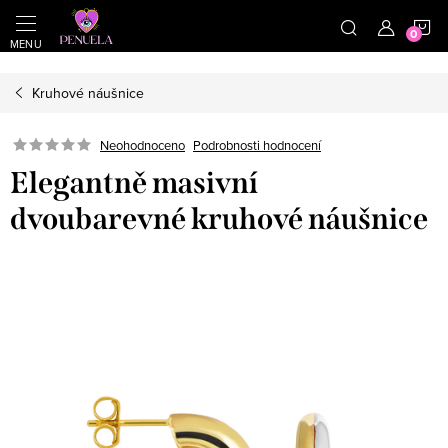
}
https://cz.pinterest.com/shoppenuela/
N
Přejít na obsah
Kruhové náušnice
Neohodnoceno
Podrobnosti hodnocení
Elegantně masivní
dvoubarevné kruhové náušnice