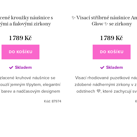
cené kroužky náušnice s
✨ Visací stříbrné náušnice A
ými a fialovými zirkony
Glow ✨ se zirkony
1 789 Kč
1 789 Kč
DO KOŠÍKU
DO KOŠÍKU
Skladem
Skladem
zlacené kruhové náušnice se
Visací rhodiované puzetkové ná
kouzlí jemným třpytem, elegantní
zdobené nádhernými zirkony v z
í barev a nadčasovým designem
odstínech 💜, které zachycují sv
 kruh zdobený drobnými černými
dodávají šperku zářivý lesk ✨.
Kód:
87974
K
kony doplňuje zavěšený...
jedinečné, výrazné a...
cí prvky výpisu