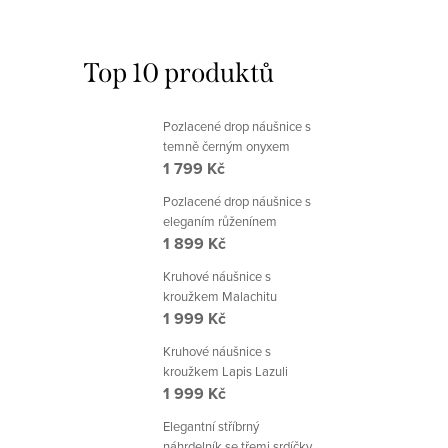
Top 10 produktů
Pozlacené drop náušnice s
temně černým onyxem
1 799 Kč
Pozlacené drop náušnice s
eleganím růženínem
1 899 Kč
Kruhové náušnice s
kroužkem Malachitu
1 999 Kč
Kruhové náušnice s
kroužkem Lapis Lazuli
1 999 Kč
Elegantní stříbrný
náhrdelník se třemi srdíčky