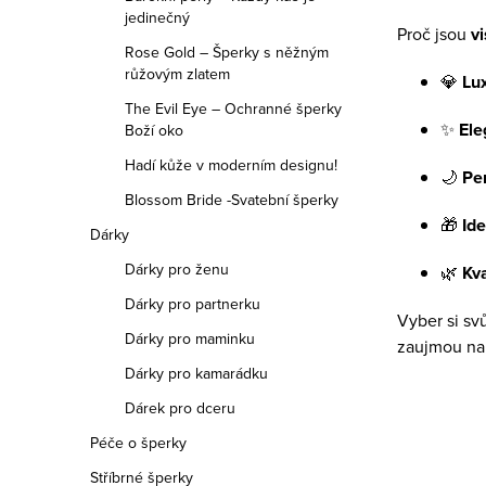
jedinečný
Proč jsou
v
Rose Gold – Šperky s něžným
růžovým zlatem
💎
Lux
The Evil Eye – Ochranné šperky
✨
Ele
Boží oko
Hadí kůže v moderním designu!
🌙
Per
Blossom Bride -Svatební šperky
🎁
Ide
Dárky
Dárky pro ženu
🌿
Kva
Dárky pro partnerku
Vyber si sv
Dárky pro maminku
zaujmou na
Dárky pro kamarádku
Dárek pro dceru
Péče o šperky
Stříbrné šperky