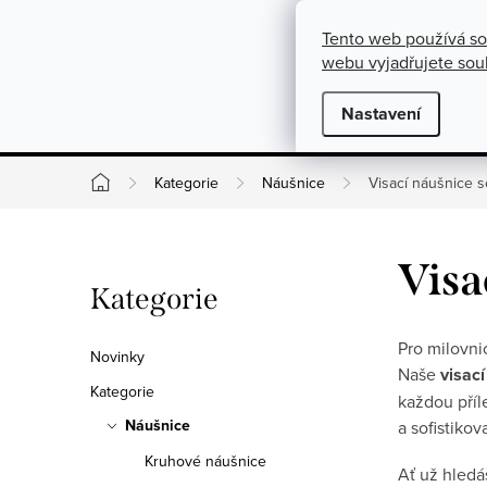
}
https://cz.pinterest.com/shoppenuela/
Přejít na obsah
Tento web používá so
O nás
Kontakty
Podmínky pro výměnu, vrácení a rekla
webu vyjadřujete souh
Novinky
Nastavení
Kate
Kategorie
Náušnice
Visací náušnice s
Domů
Postranní panel
Visa
Přeskočit kategorie
Kategorie
Pro milovni
Novinky
Naše
visac
Kategorie
každou příl
Náušnice
a sofistikov
Kruhové náušnice
Ať už hledá