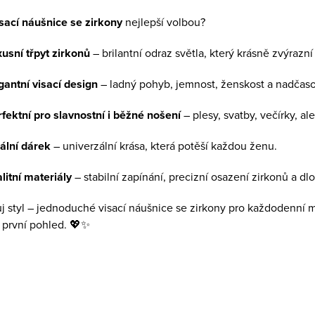
isací náušnice se zirkony
nejlepší volbou?
usní třpyt zirkonů
– brilantní odraz světla, který krásně zvýrazní 
gantní visací design
– ladný pohyb, jemnost, ženskost a nadčas
fektní pro slavnostní i běžné nošení
– plesy, svatby, večírky, al
ální dárek
– univerzální krása, která potěší každou ženu.
litní materiály
– stabilní zapínání, precizní osazení zirkonů a dl
ůj styl – jednoduché visací náušnice se zirkony pro každodenní 
 první pohled. 💖✨