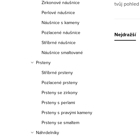
Zirkonové náušnice
tvůj pohled 
Perlové náušnice
Náušnice s kameny
Pozlacené náušnice
Řazen
Nejdražší
Stříbrné náušnice
Náušnice smaltované
Výpis
Prsteny
Stříbrné prsteny
Pozlacené prsteny
Prsteny se zirkony
Prsteny s perlami
Prsteny s pravými kameny
Prsteny se smaltem
Náhrdelníky