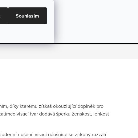
ní podmínky, GDPR a GPSR
Doprava a Platba
t
Souhlasím
NÁKU
Dárky
Péče o šperky
Hodnocení
ím, díky kterému získáš okouzlující doplněk pro
zatímco visací tvar dodává šperku ženskost, lehkost
odenní nošení, visací náušnice se zirkony rozzáří