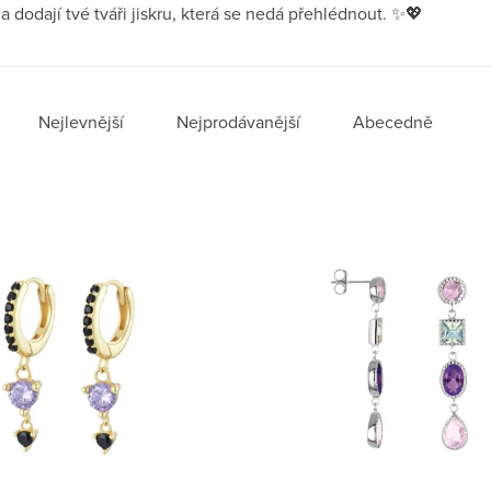
a dodají tvé tváři jiskru, která se nedá přehlédnout. ✨💖
í produktů
Nejlevnější
Nejprodávanější
Abecedně
 produktů