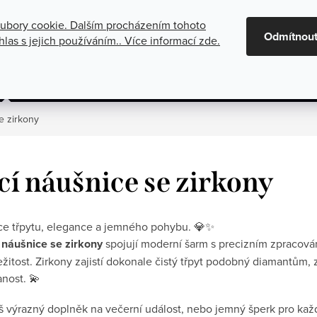
ubory cookie. Dalším procházením tohoto
maci
Oznámení o zrušení platby dobírkou
Všeobecné obchod
Odmítnou
las s jejich používáním.. Více informací
zde
.
gorie
Stříbrné šperky
Kolekce
e zirkony
cí náušnice se zirkony
ce třpytu, elegance a jemného pohybu. 💎✨
í náušnice se zirkony
spojují moderní šarm s precizním zpracován
ežitost. Zirkony zajistí dokonale čistý třpyt podobný diamantům, 
anost. 💫
š výrazný doplněk na večerní událost, nebo jemný šperk pro každ