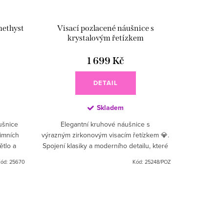
methyst
Visací pozlacené náušnice s
krystalovým řetízkem
1 699 Kč
DETAIL
Skladem
ušnice
Elegantní kruhové náušnice s
imních
výrazným zirkonovým visacím řetízkem 💎.
ětlo a
Spojení klasiky a moderního detailu, které
 Jsou
rozzáří každý pohled. 💫 Tyto visací
ód:
25670
Kód:
25248/POZ
náušnice z kvalitního...