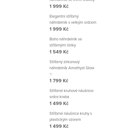
1 999 Kč
Elegantní stříbrný
náhrdelník s velkým srdcem
1 999 Kč
Boho náhrdelník se
stříbrnými lístky
1 549 Kč
Stříbrný zirkonový
náhrdelník Amethyst Glow
✨
1 799 Kč
Stříbrné kruhové náušnice
srdce kraba
1 499 Kč
Stříbrné náušnice kruhy s
plastickým vzorem
1 499 Kč