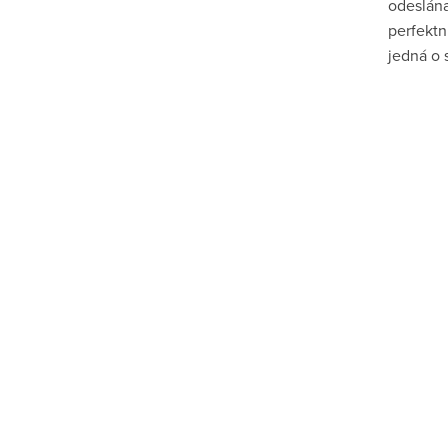
odeslána
perfektn
jedná o 