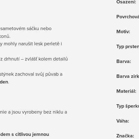
Osazení
:
Povrchov
v sametovém sáčku nebo
Motiv
:
konů.
by mohly narušit lesk perletě i
Typ prste
z drhnutí – zvlášť kolem detailů
Barva
:
prstýnek zachoval svůj půvab a
Barva zir
 den
.
Materiál
:
Typ šperk
nie a jsou vyrobeny bez niklu a
Váha
:
idem s citlivou jemnou
Značka
: