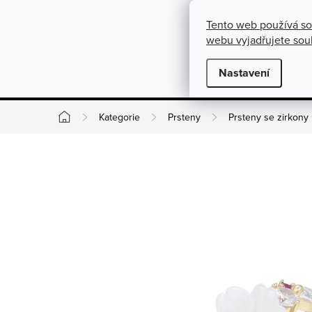
}
https://cz.pinterest.com/shoppenuela/
Přejít na obsah
Tento web používá so
O nás
Kontakty
Podmínky pro výměnu, vrácení a rekla
webu vyjadřujete souh
Novinky
Nastavení
Kate
Kategorie
Prsteny
Prsteny se zirkony
Domů