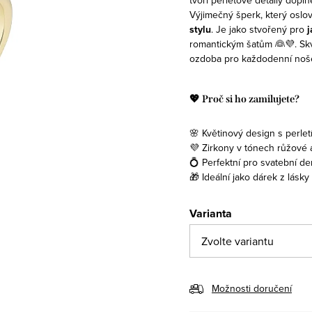
Výjimečný šperk, který oslo
stylu
.
Je jako stvořený pro
j
romantickým šatům 👰💜. Skvě
ozdoba pro každodenní noš
💖 Proč si ho zamilujete?
🌸 Květinový design s perlet
💜 Zirkony v tónech růžové a
💍 Perfektní pro svatební den
🎁 Ideální jako dárek z lásk
Varianta
Možnosti doručení