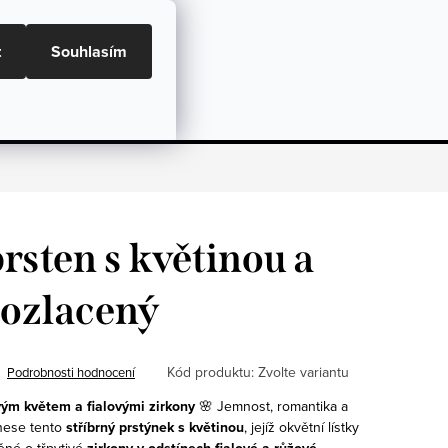
ní podmínky, GDPR a GPSR
Doprava a Platba
t
Souhlasím
NÁKU
Dárky
Péče o šperky
Hodnocení
rsten s květinou a
pozlacený
Kód produktu:
Zvolte variantu
Podrobnosti hodnocení
vým květem a fialovými zirkony
🌸
Jemnost, romantika a
 nese tento
stříbrný prstýnek s květinou
, jejíž okvětní lístky
něné o třpytivé
.