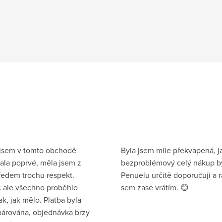
 jsem v tomto obchodě
Byla jsem mile překvapená, j
la poprvé, měla jsem z
bezproblémový celý nákup by
ředem trochu respekt.
Penuelu určitě doporučuji a 
 ale všechno proběhlo
sem zase vrátím. 😊
ak, jak mělo. Platba byla
párována, objednávka brzy