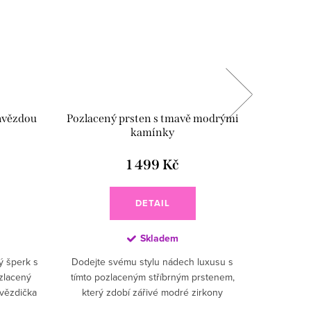
 hvězdou
Pozlacený prsten s tmavě modrými
Stříbrný
kamínky
1 499 Kč
DETAIL
Skladem
ý šperk s
Dodejte svému stylu nádech luxusu s
Elegantní
zlacený
tímto pozlaceným stříbrným prstenem,
zirkony 
hvězdička
který zdobí zářivé modré zirkony
moderním
y, která
doplněné jemnými čirými zirkony. Sytě
Kombi