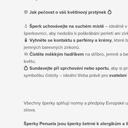
🌸
Jak pečovat o váš květinový prstýnek
💍
💧
Šperk uchovávejte na suchém místě
– ideálně 
šperkovnici, aby nedošlo k poškrábání perleti ani zir
🧴
Vyhněte se kontaktu s parfémy a krémy
, které 
jemných barevných zirkonů.
🧼
Čistěte měkkým hadříkem
na stříbro, jemně a be
květu.
💍
Sundavejte při sprchování nebo sportu
, aby si 
symboliku čistoty – ideální třeba právě pro
svatební
Všechny šperky splňují normy a předpisy Evropské u
olova.
Šperky Penuela jsou šperky šetrné k alergikům a l