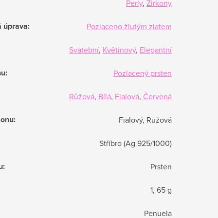
Perly
,
Zirkony
á úprava
:
Pozlaceno žlutým zlatem
Svatební
,
Květinový
,
Elegantní
nu
:
Pozlacený prsten
Růžová
,
Bílá
,
Fialová
,
Červená
konu
:
Fialový, Růžová
Stříbro (Ag 925/1000)
u
:
Prsten
1, 65 g
Penuela