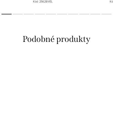
Kód:
25628/VEL
Kó
rhodiovanému povrchu si...
symbolizuje...