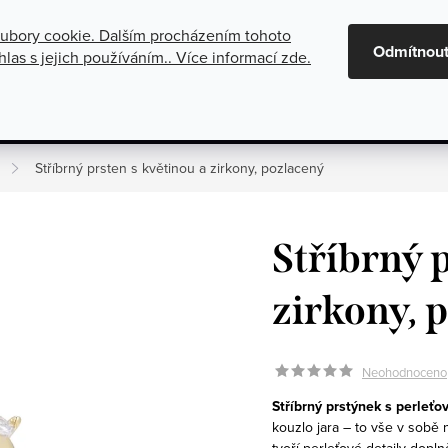
ubory cookie. Dalším procházením tohoto
maci
Oznámení o zrušení platby dobírkou
Všeobecné obchod
Odmítnou
las s jejich používáním.. Více informací
zde
.
gorie
Stříbrné šperky
Kolekce
Stříbrný prsten s květinou a zirkony, pozlacený
Stříbrný p
zirkony, 
Neohodnoceno
Stříbrný prstýnek s perleťo
kouzlo jara – to vše v sobě
tvoří perleťové detaily dopl