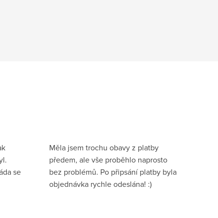
ak
Měla jsem trochu obavy z platby
l.
předem, ale vše proběhlo naprosto
ráda se
bez problémů. Po připsání platby byla
objednávka rychle odeslána! :)