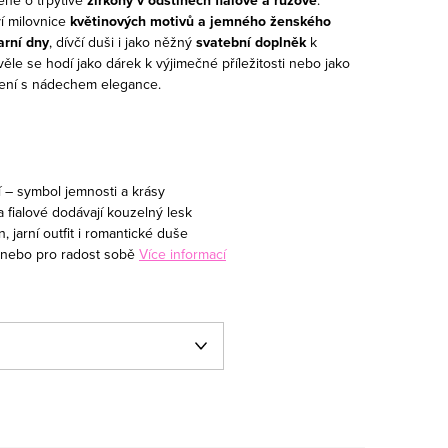
zirkony v odstínech fialové a růžové
ví milovnice
květinových motivů a jemného ženského
arní dny
, dívčí duši i jako něžný
svatební doplněk
k
le se hodí jako dárek k výjimečné příležitosti nebo jako
ení s nádechem elegance.
í – symbol jemnosti a krásy
 fialové dodávají kouzelný lesk
, jarní outfit i romantické duše
y nebo pro radost sobě
Více informací