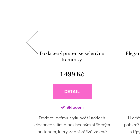
y v barvě
Pozlacený prsten se zelenými
Elegan
kamínky
1 499 Kč
DETAIL
Skladem
e zelenými
Dodejte svému stylu svěží nádech
Hledát
á přírodou
elegance s tímto pozlaceným stříbrným
pohled?✨
 luxusu s
prstenem, který zdobí zářivé zelené
s třp
stříbrným
zirkony doplněné drobnými čirými zirkony.
nadč