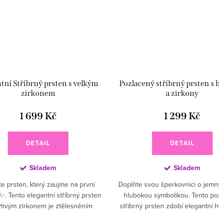
tní Stříbrný prsten s velkým
Pozlacený stříbrný prsten s
zirkonem
a zirkony
1 699 Kč
1 299 Kč
DETAIL
DETAIL
Skladem
Skladem
e prsten, který zaujme na první
Doplňte svou šperkovnici o jemn
. Tento elegantní stříbrný prsten
hlubokou symbolikou. Tento po
ytivým zirkonem je ztělesněním
stříbrný prsten zdobí elegantní 
asové krásy a luxusu 💎. Díky
osázená třpytivými čirými zirkon