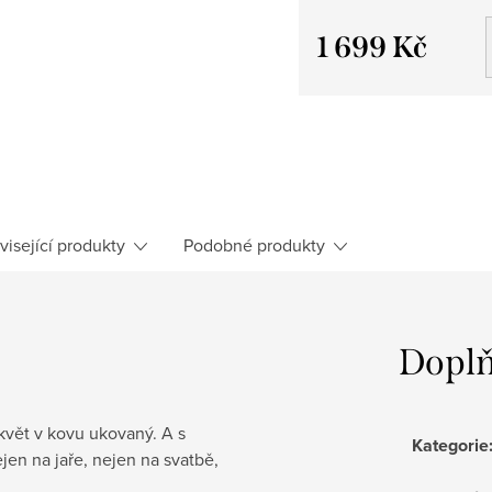
1 699 Kč
Měrná cena:
visející produkty
Podobné produkty
Doplň
 květ v kovu ukovaný. A s
Kategorie
jen na jaře, nejen na svatbě,