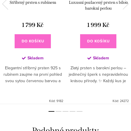
Stříbrný prsten s rubínem
Luxusní pozlacený prsten s bílou
barokní perlou
1 799 Kč
1 999 Kč
DO KOŠÍKU
DO KOŠÍKU
Skladem
Skladem
Elegantní stříbrný prsten 925 s
Zlatý prsten s barokní perlou –
rubínem zaujme na první pohled
jedinečný šperk s nepravidelnou
svou sytou červenou barvou a
krásou přírody. ✨ Každý kus je
nadčasovým designem ❤️ Čisté
originál, který zaujme elegancí i
stříbrné provedení nechává
jemným leskem. 💫 Perfektní pro
vyniknout přirozenou krásu...
výjimečné chvíle...
Kód:
9182
Kód:
24272