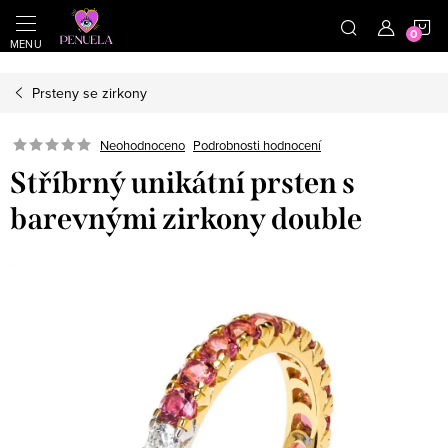
}
https://cz.pinterest.com/shoppenuela/
N
Přejít na obsah
Prsteny se zirkony
Neohodnoceno
Podrobnosti hodnocení
Stříbrný unikátní prsten s
barevnými zirkony double