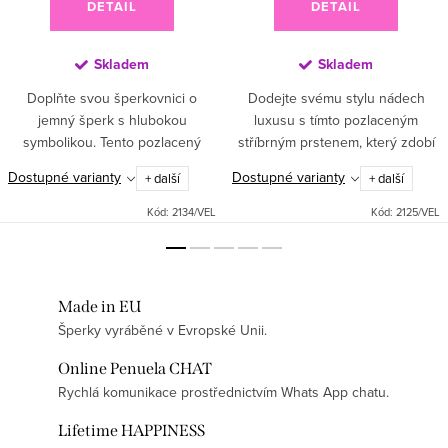
DETAIL
DETAIL
Skladem
Skladem
Doplňte svou šperkovnici o
Dodejte svému stylu nádech
jemný šperk s hlubokou
luxusu s tímto pozlaceným
symbolikou. Tento pozlacený
stříbrným prstenem, který zdobí
stříbrný prsten zdobí elegantní
zářivé modré zirkony doplněné
Dostupné varianty
Dostupné varianty
+ další
+ další
hvězdička osázená třpytivými
jemnými čirými zirkony. Sytě
čirými zirkony, která symbolizuje...
modré kameny připomínající
Kód:
2134/VEL
Kód:
2125/VEL
safír...
Made in EU
Šperky vyráběné v Evropské Unii.
Online Penuela CHAT
Rychlá komunikace prostřednictvím Whats App chatu.
Lifetime HAPPINESS