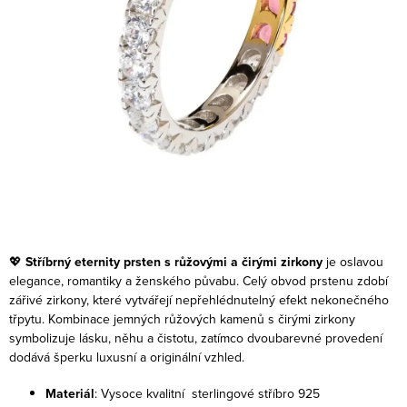
💖
Stříbrný eternity prsten s růžovými a čirými zirkony
je oslavou
elegance, romantiky a ženského půvabu. Celý obvod prstenu zdobí
zářivé zirkony, které vytvářejí nepřehlédnutelný efekt nekonečného
třpytu. Kombinace jemných růžových kamenů s čirými zirkony
symbolizuje lásku, něhu a čistotu, zatímco dvoubarevné provedení
dodává šperku luxusní a originální vzhled.
Materiál
: Vysoce kvalitní sterlingové stříbro 925