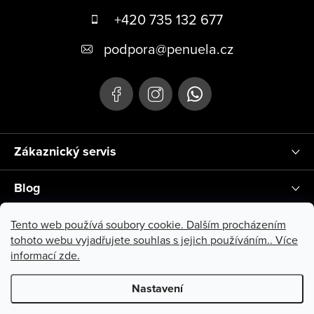
+420 735 132 677
podpora
@
penuela.cz
Zákaznický servis
Blog
Instagram
Tento web používá soubory cookie. Dalším procházením
tohoto webu vyjadřujete souhlas s jejich používáním.. Více
informací
zde
.
Nastavení