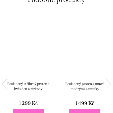
Pozlacený stříbrný prsten s
Pozlacený prsten s tmavě
hvězdou a zirkony
modrými kamínky
1 299 Kč
1 499 Kč