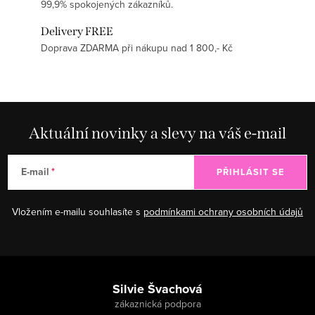
99,9% spokojených zákazníků.
Delivery FREE
Doprava ZDARMA při nákupu nad 1 800,- Kč
Aktuální novinky a slevy na váš e-mail
E-mail
PŘIHLÁSIT SE
Vložením e-mailu souhlasíte s
podmínkami ochrany osobních údajů
Zápatí
Silvie Švachová