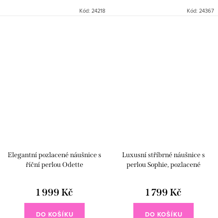
barokní perlou spojují ženskou
luxus a elegantní vzhled. Barokní
Kód:
24218
Kód:
24367
eleganci s moderní lehkostí.
perla je ceněná pro svůj
Nepravidelný tvar perly zaujme
nepravidelný tvar a...
na...
Elegantní pozlacené náušnice s
Luxusní stříbrné náušnice s
říční perlou Odette
perlou Sophie, pozlacené
1 999 Kč
1 799 Kč
DO KOŠÍKU
DO KOŠÍKU