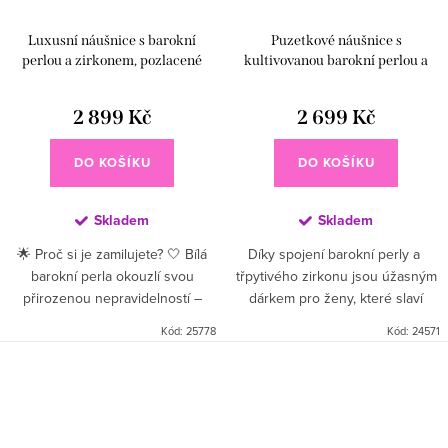
Luxusní náušnice s barokní
Puzetkové náušnice s
perlou a zirkonem, pozlacené
kultivovanou barokní perlou a
zirkonem
2 899 Kč
2 699 Kč
DO KOŠÍKU
DO KOŠÍKU
Skladem
Skladem
🌟 Proč si je zamilujete? 🤍 Bílá
Díky spojení barokní perly a
barokní perla okouzlí svou
třpytivého zirkonu jsou úžasným
přirozenou nepravidelností –
dárkem pro ženy, které slaví
každá je jedinečná jako otisk
důležitý životní milník, jako je
Kód:
25778
Kód:
24571
duše. ✨ V kombinaci s jemným
výročí, narozeniny, svatba nebo
zirkonem působí náušnice...
jiné kouzelné...