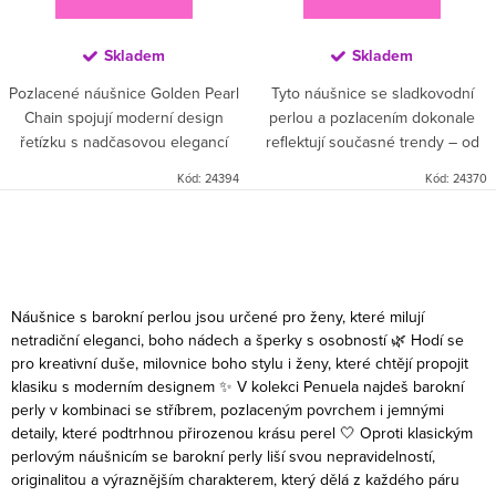
Skladem
Skladem
Pozlacené náušnice Golden Pearl
Tyto náušnice se sladkovodní
Chain spojují moderní design
perlou a pozlacením dokonale
řetízku s nadčasovou elegancí
reflektují současné trendy – od
perly. Jemný zlatý řetízek dodává
přírodní estetiky, přes všestranné
Kód:
24394
Kód:
24370
šperku moderní charakter,
využití. Perly jsou jedním z
zatímco hladká perla...
nejstarších známých...
Ovládací prvky výpisu
Náušnice s barokní perlou jsou určené pro ženy, které milují
netradiční eleganci, boho nádech a šperky s osobností 🌿 Hodí se
pro kreativní duše, milovnice boho stylu i ženy, které chtějí propojit
klasiku s moderním designem ✨ V kolekci Penuela najdeš barokní
perly v kombinaci se stříbrem, pozlaceným povrchem i jemnými
detaily, které podtrhnou přirozenou krásu perel 🤍 Oproti klasickým
perlovým náušnicím se barokní perly liší svou nepravidelností,
originalitou a výraznějším charakterem, který dělá z každého páru