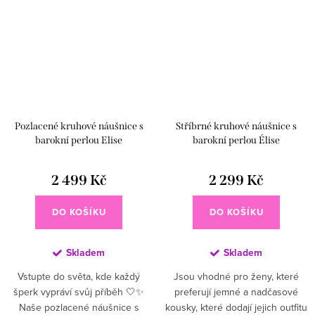
Pozlacené kruhové náušnice s
Stříbrné kruhové náušnice s
barokní perlou Elise
barokní perlou Élise
2 499 Kč
2 299 Kč
DO KOŠÍKU
DO KOŠÍKU
Skladem
Skladem
Vstupte do světa, kde každý
Jsou vhodné pro ženy, které
šperk vypráví svůj příběh 🤍✨
preferují jemné a nadčasové
Naše pozlacené náušnice s
kousky, které dodají jejich outfitu