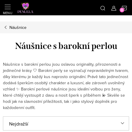
}
https://cz.pinterest.com/shoppenuela/
N
Přejít na obsah
Náušnice
Náušnice s barokní perlou
Náušnice s barokní perlou jsou oslavou originality, přirozenosti a
jedinečné krásy 🤍 Barokní perly se vyznačují nepravidelným tvarem,
díky kterému je každý kus naprosto originální. Právě tato jedinečnost
dodává šperkům osobitý charakter a luxusní, ale zároveň uvolněný
vzhled ✨ Barokní perlové náušnice jsou ideální volbou pro ženy,
které chtějí vystoupit z davu a nosit šperk s příběhem 💫 Skvěle se
hodí jak na slavnostní příležitosti, tak i jako stylový doplněk pro
každodenní outfit.
Řazení produktů
Nejdražší