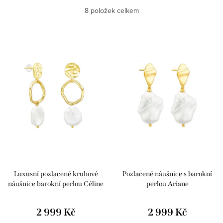
Nejlevnější
8
položek celkem
Nejprodávanější
Výpis produktů
Abecedně
Luxusní pozlacené kruhové
Pozlacené náušnice s barokní
náušnice barokní perlou Céline
perlou Ariane
2 999 Kč
2 999 Kč