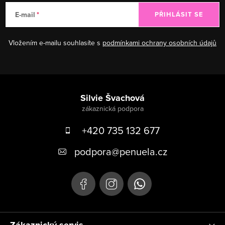
E-mail
PŘIHLÁSIT SE
Vložením e-mailu souhlasíte s
podmínkami ochrany osobních údajů
Zápatí
Silvie Švachová
+420 735 132 677
podpora
@
penuela.cz