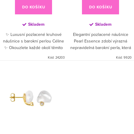
DO KOŠÍKU
DO KOŠÍKU
Skladem
Skladem
✨ Luxusní pozlacené kruhové
Elegantní pozlacené náušnice
náušnice s barokní perlou Céline
Pearl Essence zdobí výrazná
✨ Okouzlete každé okolí těmito
nepravidelná barokní perla, která
elegantními kruhovými
dává každému šperku jedinečný
Kód:
24203
Kód:
9920
náušnicemi 💛. Ručně zdobené
charakter. Kombinace jemně
pravou barokní perlou 🐚,
tvarovaného zlatého prvku a...
pozlacené...