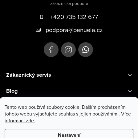
+420 735 132 677
podpora
@
penuela.cz
Zákaznický servis
Blog
Instagram
Tento web používá soubory cookie. Dalším procházením
tohoto webu vyjadřujete souhlas s jejich používáním.. Více
informací
zde
.
Nastavení