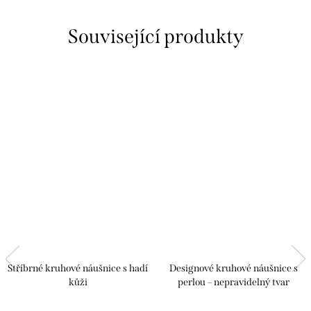
Související produkty
Stříbrné kruhové náušnice s hadí
Designové kruhové náušnice s
kůži
perlou – nepravidelný tvar