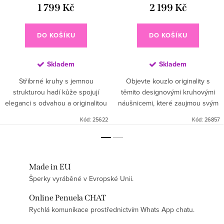
1 799 Kč
2 199 Kč
DO KOŠÍKU
DO KOŠÍKU
Skladem
Skladem
Stříbrné kruhy s jemnou
Objevte kouzlo originality s
strukturou hadí kůže spojují
těmito designovými kruhovými
eleganci s odvahou a originalitou
náušnicemi, které zaujmou svým
💫. Symbolizují sílu, svůdnost a
nepravidelným, jemně zvlněným
Kód:
25622
Kód:
26857
osobitý styl – ideální pro ženy,
tvarem. Kovová linie působí
které se nebojí vystoupit...
moderně a hravě, zatímco bílá...
Made in EU
Šperky vyráběné v Evropské Unii.
Online Penuela CHAT
Rychlá komunikace prostřednictvím Whats App chatu.