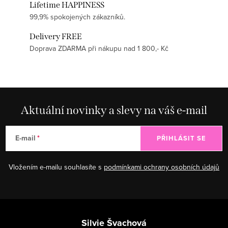
Lifetime HAPPINESS
99,9% spokojených zákazníků.
Delivery FREE
Doprava ZDARMA při nákupu nad 1 800,- Kč
Aktuální novinky a slevy na váš e-mail
E-mail
PŘIHLÁSIT SE
Vložením e-mailu souhlasíte s
podmínkami ochrany osobních údajů
Zápatí
Silvie Švachová