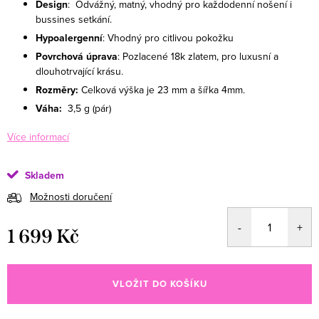
Design
: Odvážný, matný, vhodný pro každodenní nošení i
bussines setkání.
Hypoalergenní
: Vhodný pro citlivou pokožku
Povrchová úprava
: Pozlacené 18k zlatem, pro luxusní a
dlouhotrvající krásu.
Rozměry:
Celková výška je 23 mm a šířka 4mm.
Váha:
3,5
g (pár)
Více informací
Skladem
Možnosti doručení
1 699 Kč
Měrná cena:
VLOŽIT DO KOŠÍKU