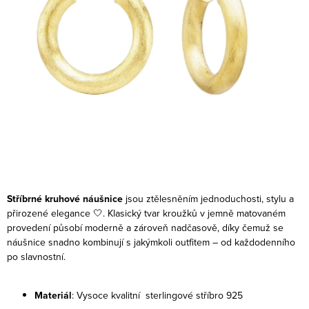
Stříbrné kruhové náušnice
jsou ztělesněním jednoduchosti, stylu a
přirozené elegance 🤍. Klasický tvar kroužků v jemně matovaném
provedení působí moderně a zároveň nadčasově, díky čemuž se
náušnice snadno kombinují s jakýmkoli outfitem – od každodenního
po slavnostní.
Materiál
: Vysoce kvalitní sterlingové stříbro 925