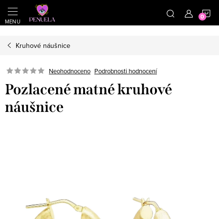
}
https://cz.pinterest.com/shoppenuela/
N
Přejít na obsah
Kruhové náušnice
Neohodnoceno
Podrobnosti hodnocení
Pozlacené matné kruhové
náušnice