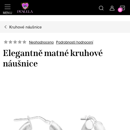
}
https://cz.pinterest.com/shoppenuela/
N
Přejít na obsah
Kruhové náušnice
Neohodnoceno
Podrobnosti hodnocení
Elegantně matné kruhové
náušnice