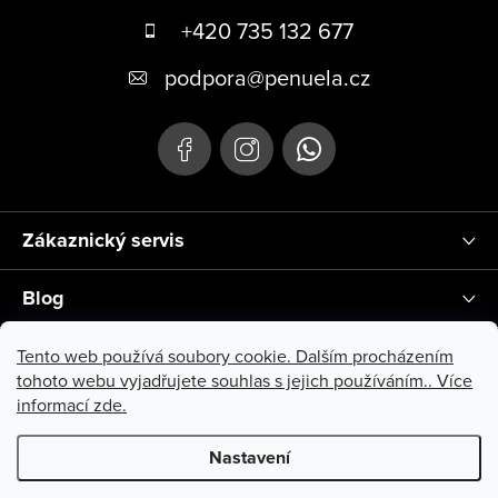
+420 735 132 677
podpora
@
penuela.cz
Zákaznický servis
Blog
Instagram
Tento web používá soubory cookie. Dalším procházením
tohoto webu vyjadřujete souhlas s jejich používáním.. Více
informací
zde
.
Nastavení