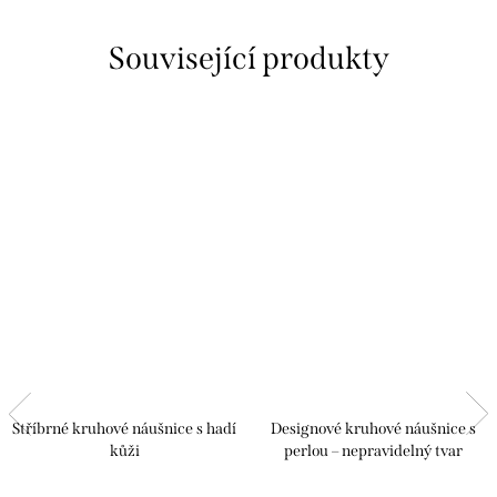
Související produkty
Stříbrné kruhové náušnice s hadí
Designové kruhové náušnice s
kůži
perlou – nepravidelný tvar