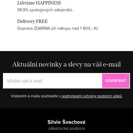
Lifetime HAPPINESS
99,9% spokojených zákazníků.
Delivery FREE
Doprava ZDARMA při nákupu nad 1 800,- Kč
Aktuální novinky a slevy na váš e-mail
ODEBÍRAT
Vložením e-mailu souhlasíte s
podmínkami ochrany osobních údajů
Zápatí
Silvie Švachová