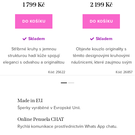
1 799 Kč
2 199 Kč
DO KOŠÍKU
DO KOŠÍKU
Skladem
Skladem
Stříbrné kruhy s jemnou
Objevte kouzlo originality s
strukturou hadí kůže spojují
těmito designovými kruhovými
eleganci s odvahou a originalitou
náušnicemi, které zaujmou svým
💫. Symbolizují sílu, svůdnost a
nepravidelným, jemně zvlněným
Kód:
25622
Kód:
26857
osobitý styl – ideální pro ženy,
tvarem. Kovová linie působí
které se nebojí vystoupit...
moderně a hravě, zatímco bílá...
Made in EU
Šperky vyráběné v Evropské Unii.
Online Penuela CHAT
Rychlá komunikace prostřednictvím Whats App chatu.