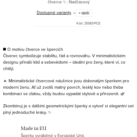
čtverce ✨. Nadčasový
minimalistický styl, který se hodí
Dostupné varianty
+ další
pro každý den. Perfektní volba
pro ženy, které milují jemné...
Kód:
25583/POZ
Ovládací prvky výpisu
◼️ O motivu čtverce ve špercích
Čtverec symbolizuje stabilitu, řád a rovnováhu. V minimalistickém
designu přináší klid a sebevědomí – ideální pro ženy, které ví, co
chtějí.
🔹 Minimalistické čtvercové náušnice jsou dokonalým šperkem pro
moderní ženu. Ať už zvolíš matný povrch, lesklý kov nebo třeba
kombinaci se zlatou, vždy budou vypadat stylově a přirozeně. 🌿
Zkombinuj je s dalšími geometrickými šperky a vytvoř si elegantní set
plný jednoduché krásy. ✨
Made in EU
Šperky vyráběné v Evropské Unii.