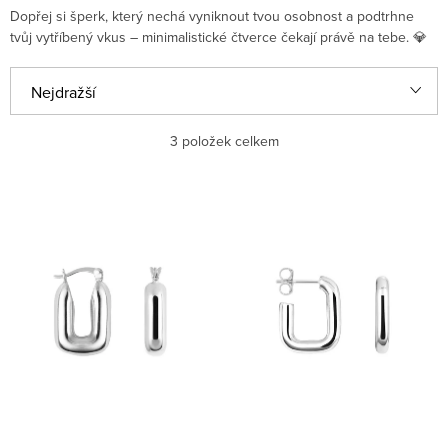
Dopřej si šperk, který nechá vyniknout tvou osobnost a podtrhne
tvůj vytříbený vkus – minimalistické čtverce čekají právě na tebe. 💎
Řazení produktů
Nejdražší
Nejlevnější
3
položek celkem
Nejprodávanější
Výpis produktů
Abecedně