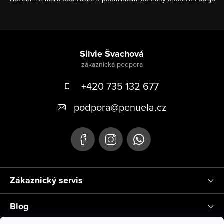
Zápatí
Silvie Švachová
+420 735 132 677
podpora
@
penuela.cz
Zákaznický servis
Blog