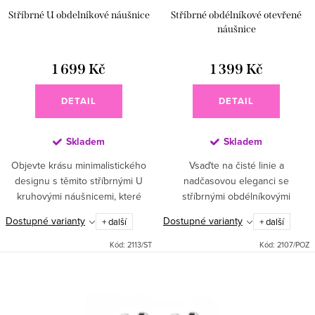
Stříbrné U obdelníkové náušnice
Stříbrné obdélníkové otevřené
náušnice
1 699 Kč
1 399 Kč
DETAIL
DETAIL
Skladem
Skladem
Objevte krásu minimalistického
Vsaďte na čisté linie a
designu s těmito stříbrnými U
nadčasovou eleganci se
kruhovými náušnicemi, které
stříbrnými obdélníkovými
zaujmou svým originálním tvarem,
kruhovými náušnicemi, které
Dostupné varianty
Dostupné varianty
+ další
+ další
hladkým lesklým povrchem a
zaujmou svým hladkým lesklým
nadčasovým stylem. Jejich...
povrchem a moderním
Kód:
2113/ST
Kód:
2107/POZ
geometrickým tvarem....