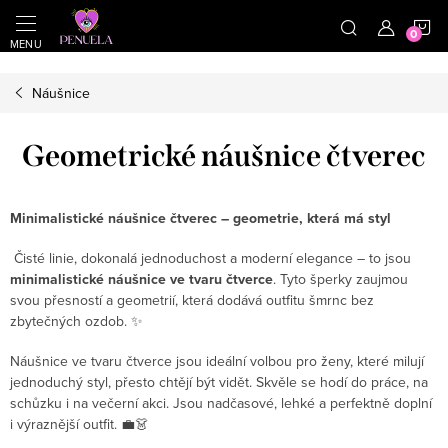
}
https://cz.pinterest.com/shoppenuela/
N
Přejít na obsah
Náušnice
Geometrické náušnice čtverec
Minimalistické náušnice čtverec – geometrie, která má styl
Čisté linie, dokonalá jednoduchost a moderní elegance – to jsou
minimalistické náušnice ve tvaru čtverce
. Tyto šperky zaujmou
svou přesností a geometrií, která dodává outfitu šmrnc bez
zbytečných ozdob. ✨
Náušnice ve tvaru čtverce jsou ideální volbou pro ženy, které milují
jednoduchý styl, přesto chtějí být vidět. Skvěle se hodí do práce, na
schůzku i na večerní akci. Jsou nadčasové, lehké a perfektně doplní
i výraznější outfit. 💼👗