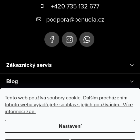
+420 735 132 677
podpora
@
penuela.cz
Zákaznický servis
Blog
Instagram
Tento web používá soubory cookie. Dalším procházením
tohoto webu vyjadřujete souhlas s jejich používáním.. Více
informací
zde
.
Nastavení