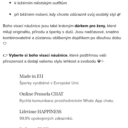
k ležérním městským outfitům
při běžném nošení, kdy chcete zdůraznit svůj osobitý styl 🌿
Boho visací náušnice jsou také krásným
dárkem pro ženy
, které
milují originalitu, přírodu a šperky s duší. Jsou nadčasové, snadno
kombinovatelné a zůstanou oblíbeným doplňkem po dlouhou dobu
🤍
👉
Vyberte si boho visací náušnice
, které podtrhnou vaši
přirozenost a dodají vašemu stylu lehkost a svobodu 💎✨
Made in EU
Šperky vyráběné v Evropské Unii.
Online Penuela CHAT
Rychlá komunikace prostřednictvím Whats App chatu.
Lifetime HAPPINESS
99,9% spokojených zákazníků.