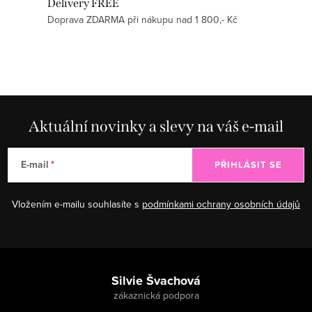
Delivery FREE
Doprava ZDARMA při nákupu nad 1 800,- Kč
Aktuální novinky a slevy na váš e-mail
E-mail
PŘIHLÁSIT SE
Vložením e-mailu souhlasíte s
podmínkami ochrany osobních údajů
Zápatí
Silvie Švachová