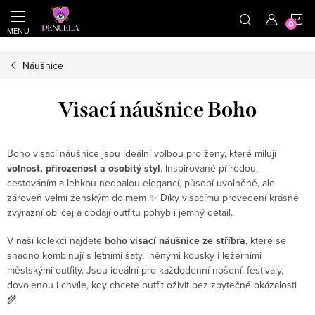
}
https://cz.pinterest.com/shoppenuela/
N
Přejít na obsah
Náušnice
Visací náušnice Boho
Boho visací náušnice jsou ideální volbou pro ženy, které milují
volnost, přirozenost a osobitý styl
. Inspirované přírodou,
cestováním a lehkou nedbalou elegancí, působí uvolněně, ale
zároveň velmi ženským dojmem ✨ Díky visacímu provedení krásně
zvýrazní obličej a dodají outfitu pohyb i jemný detail.
V naší kolekci najdete
boho visací náušnice ze stříbra
, které se
snadno kombinují s letními šaty, lněnými kousky i ležérními
městskými outfity. Jsou ideální pro každodenní nošení, festivaly,
dovolenou i chvíle, kdy chcete outfit oživit bez zbytečné okázalosti
🌾