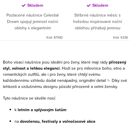
Skladem
Skladem
Pozlacené náušnice Celestial
Stříbrné náušnice měsíc s
Dream spojují jemnost noční
hvězdou inspirované noční
oblohy s elegantním
oblohou přinášejí jemnou
minimalistickým designem 🌙✨
eleganci a romantickou
Kód:
87982
Kód:
9238
Delikátní řetízky s přívěsky
symboliku 🌙⭐ Dlouhý řetízkový
hvězdy a měsíce vytvářejí lehký
design s přívěsky hvězdy a
Ovládací prvky výpisu
pohyb a...
měsíce vytváří...
Boho visací náušnice jsou ideální pro ženy, které mají rády
přirozený
styl, volnost a lehkou eleganci
. Hodí se pro milovnice boho, etno a
romantických outfitů, ale i pro ženy, které chtějí svému
každodennímu vzhledu dodat nenápadný, originální detail ✨ Díky své
lehkosti a vzdušnému designu působí přirozeně a velmi žensky.
Tyto náušnice se skvěle nosí:
k
letním a splývavým šatům
na
dovolenou, festivaly a volnočasové akce