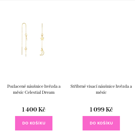
organickým tvarem inspirovaným
tmavému lesku černého rhodia
přírodními liniemi a...
🖤 a efektnímu...
Pozlacené náušnice hvězda a
Stříbrné visací náušnice hvězda a
měsíc Celestial Dream
měsíc
1 400 Kč
1 099 Kč
DO KOŠÍKU
DO KOŠÍKU