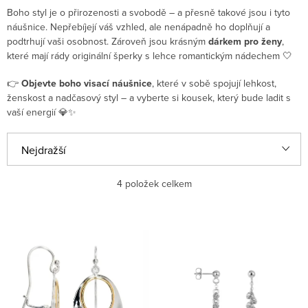
Boho styl je o přirozenosti a svobodě – a přesně takové jsou i tyto
náušnice. Nepřebíjejí váš vzhled, ale nenápadně ho doplňují a
podtrhují vaši osobnost. Zároveň jsou krásným
dárkem pro ženy
,
které mají rády originální šperky s lehce romantickým nádechem 🤍
👉
Objevte boho visací náušnice
, které v sobě spojují lehkost,
ženskost a nadčasový styl – a vyberte si kousek, který bude ladit s
vaší energií 💎✨
Řazení produktů
Nejdražší
Nejlevnější
4
položek celkem
Nejprodávanější
Výpis produktů
Abecedně