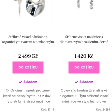
Stříbrné visací náušnice s
Sříbrné visací náušnice s
organickým tvarem a pozlaceným
diamantovým broušením, černé
detailem
rhodium
2 499 Kč
1 420 Kč
DO KOŠÍKU
DO KOŠÍKU
Skladem
Skladem
🤍 Originální šperk pro ženy,
Objev sílu kontrastů a latinské
které se nebojí vystoupit z davu.
elegance ✨. Tyto stříbrné visací
Tyto stříbrné visací náušnice
náušnice ve stylu latino diva
zaujmou svým nepravidelným
zaujmou na první pohled – díky
Kód:
87114
Kód:
24284