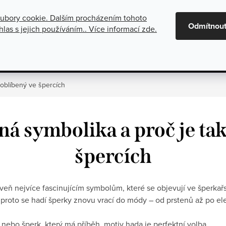
ubory cookie. Dalším procházením tohoto
maci
Oznámení o zrušení platby dobírkou
Všeobecné obchod
Odmítnou
las s jejich používáním.. Více informací
zde
.
gorie
Stříbrné šperky
Kolekce
 oblíbený ve špercích
ná symbolika a proč je tak
špercích
oveň nejvíce fascinujícím symbolům, které se objevují ve šperkařs
 proto se hadí šperky znovu vrací do módy – od prstenů až po el
nebo šperk, který má příběh, motiv hada je perfektní volba.