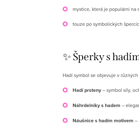
mystice, která je populární na s
touze po symbolických špercí
✨ Šperky s hadím
Hadí symbol se objevuje v různých 
Hadí prsteny
– symbol síly, oc
Náhrdelníky s hadem
– elegan
Náušnice s hadím motivem
– 