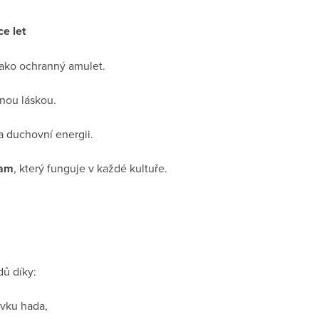
ce let
jako ochranný amulet.
nou láskou.
a duchovní energii.
nam
, který funguje v každé kultuře.
dů díky:
ivku hada,