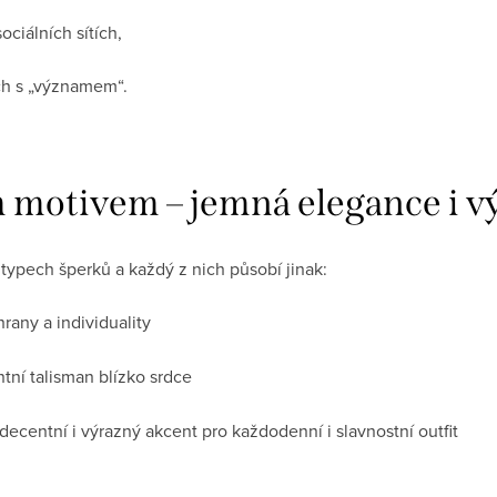
ociálních sítích,
ch s „významem“.
 motivem – jemná elegance i vý
typech šperků a každý z nich působí jinak:
hrany a individuality
tní talisman blízko srdce
decentní i výrazný akcent pro každodenní i slavnostní outfit