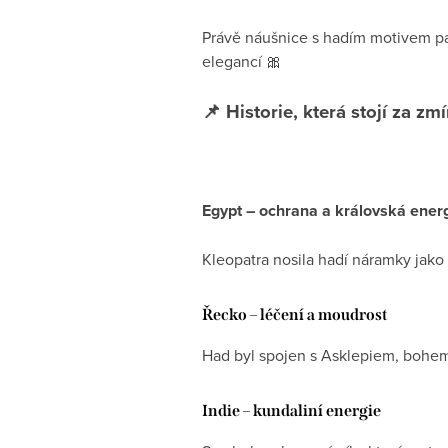
Právě náušnice s hadím motivem pa
elegancí 🎀
📌 Historie, která stojí za zm
Egypt – ochrana a královská ener
Kleopatra nosila hadí náramky jako 
Řecko – léčení a moudrost
Had byl spojen s Asklepiem, bohe
Indie – kundaliní energie