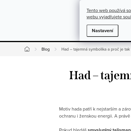
}
https://cz.pinterest.com/shoppenuela/
Přejít na obsah
Tento web používá so
O nás
Kontakty
Podmínky pro výměnu, vrácení a rekla
webu vyjadřujete souh
Novinky
Nastavení
Kate
Blog
Had – tajemná symbolika a proč je tak
Domů
Had – tajem
Motiv hada patří k nejstarším a zár
ochranu i ženskou energii. A právě
Pokud hledáš
smysluplný talisman