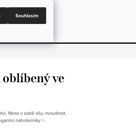
ní podmínky, GDPR a GPSR
Doprava a Platba
t
Souhlasím
NÁKU
Dárky
Péče o šperky
Hodnocení
 oblíbený ve
tví. Nese v sobě sílu, moudrost,
egantní náhrdelníky.✨