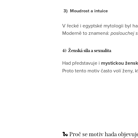
3) Moudrost a intuice
V řecké i egyptské mytologii byl h
Moderně to znamená:
poslouchej sv
4) Ženská síla a sexualita
Had představuje i
mystickou žensk
Proto tento motiv často volí ženy, kt
🐍 Proč se motiv hada objevuj