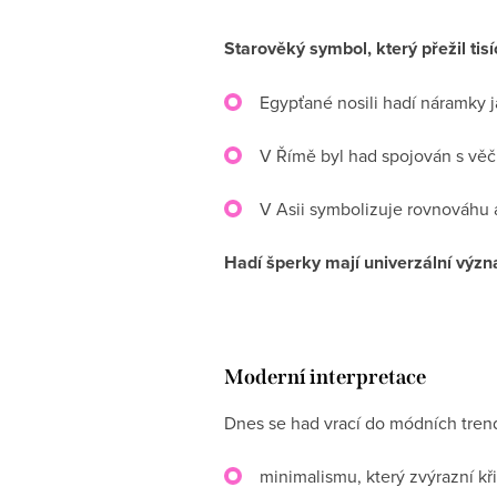
Starověký symbol, který přežil tisí
Egypťané nosili hadí náramky 
V Římě byl had spojován s věč
V Asii symbolizuje rovnováhu 
Hadí šperky mají univerzální výz
Moderní interpretace
Dnes se had vrací do módních tren
minimalismu, který zvýrazní kř