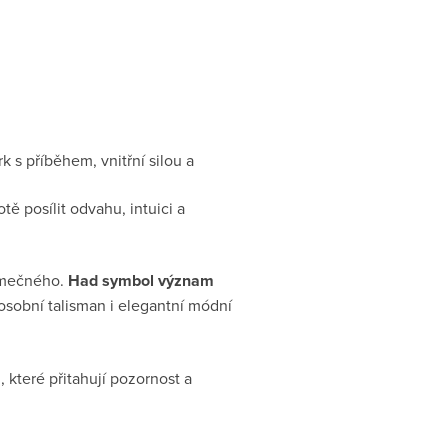
 s příběhem, vnitřní silou a
ě posílit odvahu, intuici a
jimečného.
Had symbol význam
osobní talisman i elegantní módní
 které přitahují pozornost a