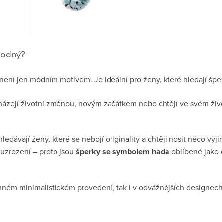
vhodný?
ní jen módním motivem. Je ideální pro ženy, které hledají šperk
házejí životní změnou, novým začátkem nebo chtějí ve svém život
edávají ženy, které se nebojí originality a chtějí nosit něco vý
uzrození – proto jsou
šperky se symbolem hada
oblíbené jako 
mném minimalistickém provedení, tak i v odvážnějších designech,