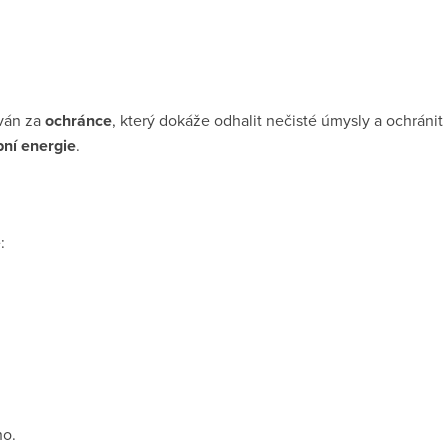
ván za
ochránce
, který dokáže odhalit nečisté úmysly a ochránit
ní energie
.
:
ho.