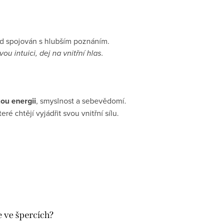
ad spojován s hlubším poznáním.
ou intuici, dej na vnitřní hlas
.
ou energii
, smyslnost a sebevědomí.
eré chtějí vyjádřit svou vnitřní sílu.
e ve špercích?