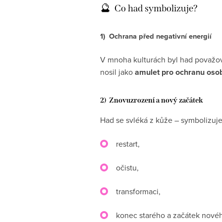
🔮
Co had symbolizuje?
1) Ochrana před negativní energií
V mnoha kulturách byl had považo
nosil jako
amulet pro ochranu osob
2) Znovuzrození a nový začátek
Had se svléká z kůže – symbolizuje
restart,
očistu,
transformaci,
konec starého a začátek nové