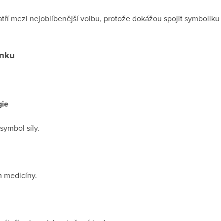
tří mezi nejoblíbenější volbu, protože dokážou spojit symboli
ínku
gie
symbol síly.
m medicíny.