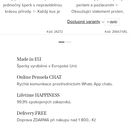
jedinečný šperk s nepravidelnou
perlami a pozlacením ✨
krásou přírody. ✨ Každý kus je
Okouzlující statement prsten,
originál, který zaujme elegancí i
který zaujme na první pohled 😍.
Dostupné varianty
+ další
jemným leskem. 💫 Perfektní pro
Masivní, ale elegantní provedení
výjimečné chvíle...
ze stříbra je...
Kód:
24272
Kód:
25667/VEL
Made in EU
Šperky vyráběné v Evropské Unii.
Online Penuela CHAT
Rychlá komunikace prostřednictvím Whats App chatu.
Lifetime HAPPINESS
99,9% spokojených zákazníků.
Delivery FREE
Doprava ZDARMA při nákupu nad 1 800,- Kč