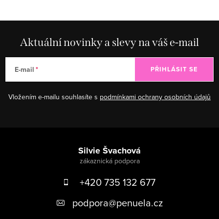
Aktuální novinky a slevy na váš e-mail
E-mail
PŘIHLÁSIT SE
Vložením e-mailu souhlasíte s
podmínkami ochrany osobních údajů
Zápatí
Silvie Švachová
+420 735 132 677
podpora
@
penuela.cz