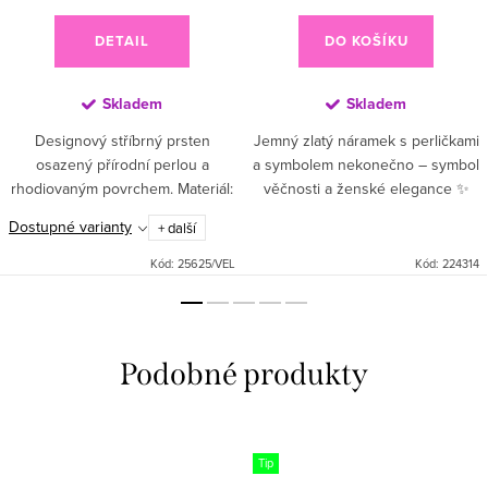
DETAIL
DO KOŠÍKU
Skladem
Skladem
Designový stříbrný prsten
Jemný zlatý náramek s perličkami
osazený přírodní perlou a
a symbolem nekonečno – symbol
rhodiovaným povrchem. Materiál:
věčnosti a ženské elegance ✨
Vysoce kvalitní sterlingové
Objevte kouzlo něžného
Dostupné varianty
+ další
stříbro 925 Kameny: Kultivovaná
designu, který v sobě spojuje
barokní perla s...
jemný řetízek na ruku, zářivý...
Kód:
25625/VEL
Kód:
224314
Tip