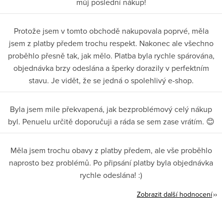
můj poslední nákup!
Protože jsem v tomto obchodě nakupovala poprvé, měla
jsem z platby předem trochu respekt. Nakonec ale všechno
proběhlo přesně tak, jak mělo. Platba byla rychle spárována,
objednávka brzy odeslána a šperky dorazily v perfektním
stavu. Je vidět, že se jedná o spolehlivý e-shop.
Byla jsem mile překvapená, jak bezproblémový celý nákup
byl. Penuelu určitě doporučuji a ráda se sem zase vrátím. 😊
Měla jsem trochu obavy z platby předem, ale vše proběhlo
naprosto bez problémů. Po připsání platby byla objednávka
rychle odeslána! :)
Zobrazit další hodnocení