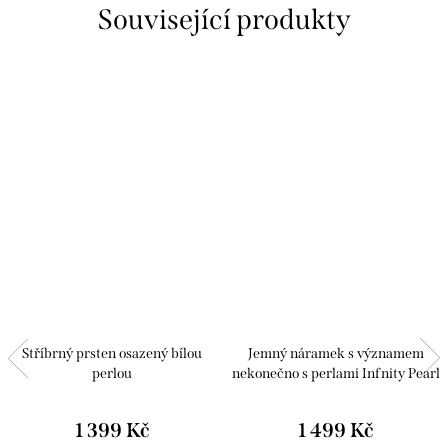
Související produkty
Stříbrný prsten osazený bílou
Jemný náramek s významem
perlou
nekonečno s perlami Infnity Pearl
1 399 Kč
1 499 Kč