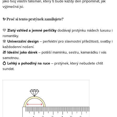
jako tvůj vlastní talisman, který ti bude každý den připomínat, jak
výjimečná jsi.
✨ Proč si tento prstýnek zamilujete?
💛
Zlatý vzhled a jemné perličky
dodávají prstýnku nádech luxusu i
romantiky.
🌸
Univerzální design
– perfektní pro slavnostní příležitosti, svatby i
každodenní nošení.
🎁
Ideální jako dárek
– potěší maminku, sestru, kamarádku i vás
samotnou.
💍
Lehký a pohodlný na ruce
– prstýnek, který nebudete chtít
sundat.