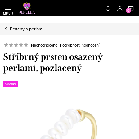
}
https://cz.pinterest.com/shoppenuela/
N
Přejít na obsah
Prsteny s perlami
Neohodnoceno
Podrobnosti hodnocení
Stříbrný prsten osazený
perlami, pozlacený
Novinka