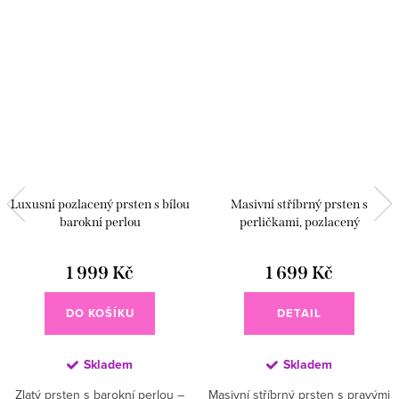
Luxusní pozlacený prsten s bílou
Masivní stříbrný prsten s
barokní perlou
perličkami, pozlacený
1 999 Kč
1 699 Kč
DO KOŠÍKU
DETAIL
Skladem
Skladem
Zlatý prsten s barokní perlou –
Masivní stříbrný prsten s pravými