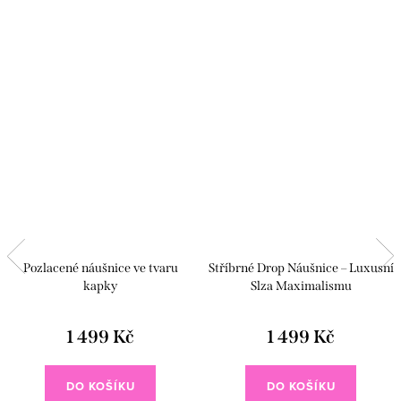
Pozlacené náušnice ve tvaru
Stříbrné Drop Náušnice – Luxusní
kapky
Slza Maximalismu
1 499 Kč
1 499 Kč
DO KOŠÍKU
DO KOŠÍKU