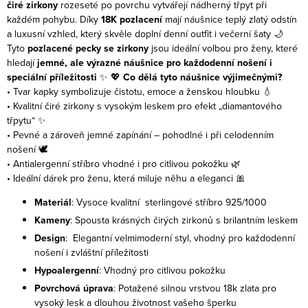
čiré zirkony
rozeseté po povrchu vytvářejí nádherný třpyt při
každém pohybu.
Díky
18K pozlacení
mají náušnice teplý zlatý odstín
a luxusní vzhled, který skvěle doplní denní outfit i večerní šaty 🌙
Tyto
pozlacené pecky se zirkony
jsou ideální volbou pro ženy, které
hledají
jemné, ale výrazné náušnice pro každodenní nošení i
speciální příležitosti
✨
💖
Co dělá tyto náušnice výjimečnými?
• Tvar kapky symbolizuje čistotu, emoce a ženskou hloubku 💧
• Kvalitní čiré zirkony s vysokým leskem pro efekt „diamantového
třpytu“ ✨
• Pevné a zároveň jemné zapínání – pohodlné i při celodenním
nošení 🕊️
• Antialergenní stříbro vhodné i pro citlivou pokožku 🌿
• Ideální dárek pro ženu, která miluje něhu a eleganci 🎀
Materiál
: Vysoce kvalitní sterlingové stříbro 925/1000
Kameny
: Spousta krásných čirých zirkonů s brilantním leskem
Design
: Elegantní velmimoderní styl, vhodný pro každodenní
nošení i zvláštní příležitosti
Hypoalergenní
: Vhodný pro citlivou pokožku
Povrchová úprava
: Potažené silnou vrstvou 18k zlata pro
vysoký lesk a dlouhou životnost vašeho šperku