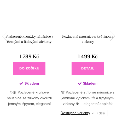
Pozlacené kroužky náušnice s
Pozlacené náušnice s květinou a
černými a fialovými zirkony
zirkony
1 789 Kč
1 499 Kč
DO KOŠÍKU
DETAIL
Skladem
Skladem
✨🎀 Pozlacené kruhové
🌸 Pozlacené stříbrné náušnice s
náušnice se zirkony okouzlí
jemnými kytičkami 🌸 a třpytivými
jemným třpytem, elegantní
zirkony 💎 – elegantní doplněk
kombinací barev a nadčasovým
pro romantický vzhled ✨. Jsou
Dostupné varianty
+ další
designem 🤍. Zlatý kruh zdobený
skvělým doplňkem pro ženy,