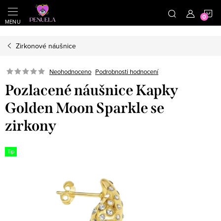
}
https://cz.pinterest.com/shoppenuela/
N
Přejít na obsah
Zirkonové náušnice
Neohodnoceno
Podrobnosti hodnocení
Pozlacené náušnice Kapky
Golden Moon Sparkle se
zirkony
Tip