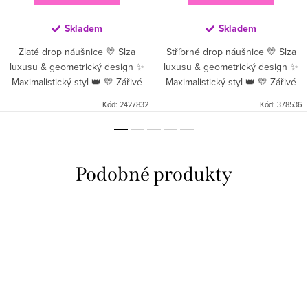
Skladem
Skladem
Zlaté drop náušnice 💛 Slza
Stříbrné drop náušnice 💛 Slza
luxusu & geometrický design ✨
luxusu & geometrický design ✨
Maximalistický styl 👑 💛 Zářivé
Maximalistický styl 👑 💛 Zářivé
zlaté drop náušnice v tvaru
stříbrné drop náušnice v tvaru
Kód:
2427832
Kód:
378536
luxusní slzy ✨ Spojení
luxusní slzy ✨ Spojení
architektonické elegance a...
architektonické...