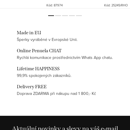
drobnými černými zirkony
které sledují...
Kód:
87974
Kód:
25245/RHO
doplňuje zavěšený...
Made in EU
Šperky vyráběné v Evropské Unii.
Online Penuela CHAT
Rychlá komunikace prostřednictvím Whats App chatu.
Lifetime HAPPINESS
99,9% spokojených zákazníků.
Delivery FREE
Doprava ZDARMA při nákupu nad 1 800,- Kč
Aktuální novinky a slevy na váš e-mail