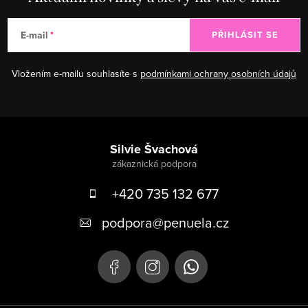
E-mail
PŘIHLÁSIT SE
Vložením e-mailu souhlasíte s
podmínkami ochrany osobních údajů
Zápatí
Silvie Švachová
+420 735 132 677
podpora
@
penuela.cz