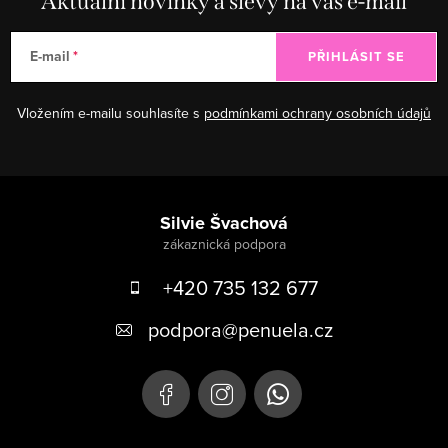
Aktuální novinky a slevy na váš e-mail
E-mail
PŘIHLÁSIT SE
Vložením e-mailu souhlasíte s
podmínkami ochrany osobních údajů
Zápatí
Silvie Švachová
+420 735 132 677
podpora
@
penuela.cz