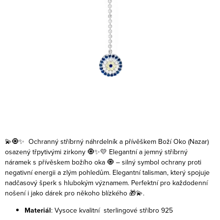
💫🧿✨ Ochranný stříbrný náhrdelník a přívěškem Boží Oko (Nazar)
osazený třpytivými zirkony 🧿✨💛
Elegantní a jemný stříbrný
náramek s přívěskem božího oka 🧿 – silný symbol ochrany proti
negativní energii a zlým pohledům. Elegantní talisman, který spojuje
nadčasový šperk s hlubokým významem. Perfektní pro každodenní
nošení i jako dárek pro někoho blízkého 🎁💫.
Materiál
: Vysoce kvalitní sterlingové stříbro 925