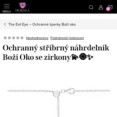
}
https://cz.pinterest.com/shoppenuela/
N
Přejít na obsah
The Evil Eye – Ochranné šperky Boží oko
Neohodnoceno
Podrobnosti hodnocení
Ochranný stříbrný náhrdelník
Boží Oko se zirkony💫🧿✨