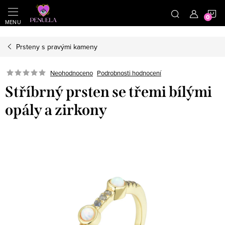
}
https://cz.pinterest.com/shoppenuela/
N
Přejít na obsah
Prsteny s pravými kameny
Neohodnoceno
Podrobnosti hodnocení
Stříbrný prsten se třemi bílými
opály a zirkony