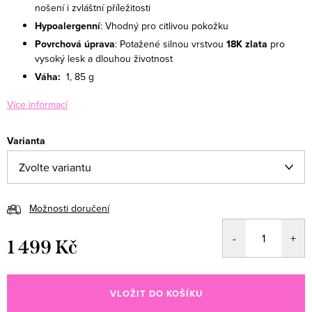
nošení i zvláštní příležitosti
Hypoalergenní
: Vhodný pro citlivou pokožku
Povrchová úprava
: Potažené silnou vrstvou
18K zlata
pro
vysoký lesk a dlouhou životnost
Váha:
1, 85
g
Více informací
Varianta
Možnosti doručení
1 499 Kč
Měrná cena:
VLOŽIT DO KOŠÍKU