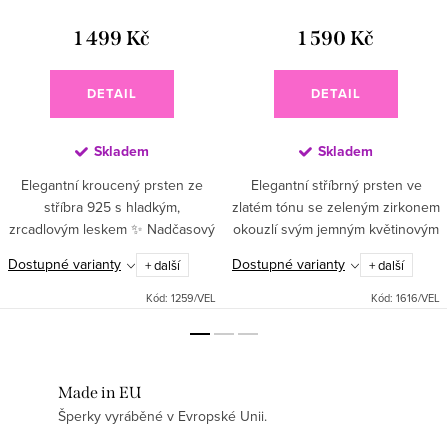
1 499 Kč
1 590 Kč
DETAIL
DETAIL
Skladem
Skladem
Elegantní kroucený prsten ze
Elegantní stříbrný prsten ve
stříbra 925 s hladkým,
zlatém tónu se zeleným zirkonem
zrcadlovým leskem ✨ Nadčasový
okouzlí svým jemným květinovým
design, který působí jemně, ale
designem a luxusním třpytem 💚
Dostupné varianty
Dostupné varianty
+ další
+ další
zároveň výrazně a stylově 🤍
✨ Sytě zelený středový kámen je
Materiál: Vysoce kvalitní ...
obklopen drobnými čirými...
Kód:
1259/VEL
Kód:
1616/VEL
Made in EU
Šperky vyráběné v Evropské Unii.