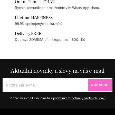
Online Penuela CHAT
Rychlá komunikace prostřednictvím Whats App chatu.
Lifetime HAPPINESS
99,9% spokojených zákazníků.
Delivery FREE
Doprava ZDARMA při nákupu nad 1 800,- Kč
Aktuální novinky a slevy na váš e-mail
ODEBÍRAT
Vložením e-mailu souhlasíte s
podmínkami ochrany osobních údajů
Zápatí