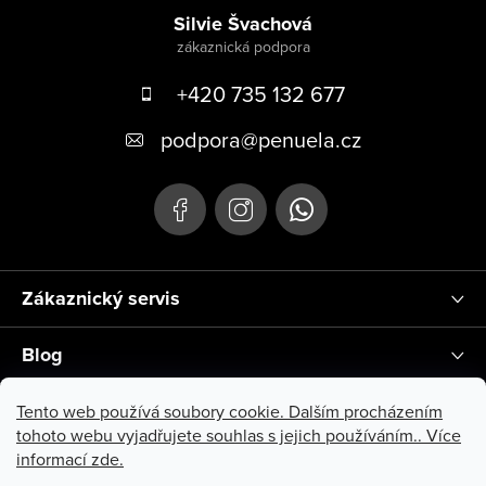
Silvie Švachová
+420 735 132 677
podpora
@
penuela.cz
Zákaznický servis
Blog
Instagram
Tento web používá soubory cookie. Dalším procházením
tohoto webu vyjadřujete souhlas s jejich používáním.. Více
informací
zde
.