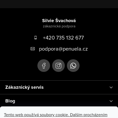
Zápatí
Silvie Švachová
+420 735 132 677
podpora
@
penuela.cz
Zákaznický servis
Blog
Instagram
Tento web používá soubory cookie. Dalším procházením