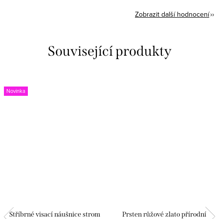
Zobrazit další hodnocení
Související produkty
Novinka
Stříbrné visací náušnice strom
Prsten růžové zlato přírodní