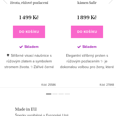
života, růžové pozlacení
kámen Safír
1 499 Kč
1 899 Kč
DO KOŠÍKU
DO KOŠÍKU
Skladem
Skladem
🌳 Stříbrné visací náušnice s
Elegantní stříbrný prsten s
růžovým zlatem a symbolem
růžovým pozlacením ✨ je
stromem života. ✨Zářivé černé
dokonalou volbou pro ženy, které
zirkony dodávají hloubku a
hledají jemný a zároveň originální
kontrast, zatímco pozlacení
šperk. Kombinace kvalitního
růžovým zlatem 💗...
stříbra a teplého odstínu...
Kód:
25586
Kód:
27848
Made in EU
Šperky vyráběné v Evropské Unii.