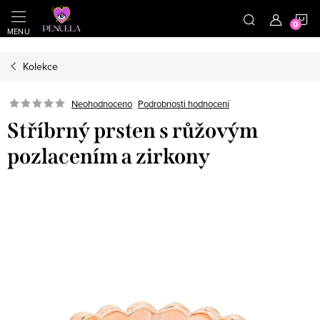
}
https://cz.pinterest.com/shoppenuela/
N
Přejít na obsah
Kolekce
Neohodnoceno
Podrobnosti hodnocení
Stříbrný prsten s růžovým
pozlacením a zirkony