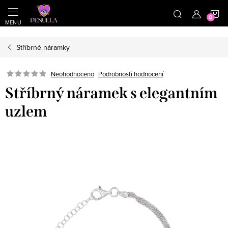
}
https://cz.pinterest.com/shoppenuela/
N
Přejít na obsah
Stříbrné náramky
Neohodnoceno
Podrobnosti hodnocení
Stříbrný náramek s elegantním
uzlem