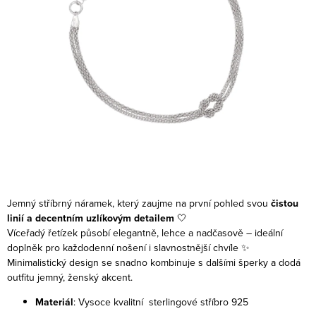
Jemný stříbrný náramek, který zaujme na první pohled svou
čistou
linií a decentním uzlíkovým detailem
🤍
Víceřadý řetízek působí elegantně, lehce a nadčasově – ideální
doplněk pro každodenní nošení i slavnostnější chvíle ✨
Minimalistický design se snadno kombinuje s dalšími šperky a dodá
outfitu jemný, ženský akcent.
Materiál
: Vysoce kvalitní sterlingové stříbro 925