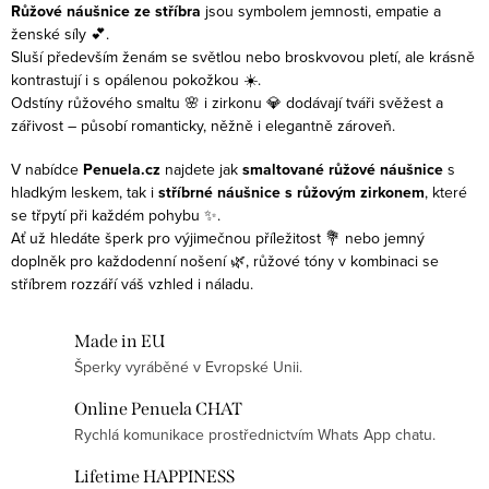
Růžové náušnice ze stříbra
jsou symbolem jemnosti, empatie a
ženské síly 💕.
Sluší především ženám se světlou nebo broskvovou pletí, ale krásně
kontrastují i s opálenou pokožkou ☀️.
Odstíny růžového smaltu 🌸 i zirkonu 💎 dodávají tváři svěžest a
zářivost – působí romanticky, něžně i elegantně zároveň.
V nabídce
Penuela.cz
najdete jak
smaltované růžové náušnice
s
hladkým leskem, tak i
stříbrné náušnice s růžovým zirkonem
, které
se třpytí při každém pohybu ✨.
Ať už hledáte šperk pro výjimečnou příležitost 💐 nebo jemný
doplněk pro každodenní nošení 🌿, růžové tóny v kombinaci se
stříbrem rozzáří váš vzhled i náladu.
Made in EU
Šperky vyráběné v Evropské Unii.
Online Penuela CHAT
Rychlá komunikace prostřednictvím Whats App chatu.
Lifetime HAPPINESS