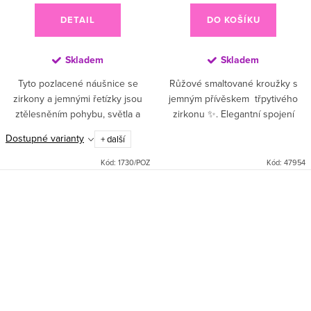
DETAIL
DO KOŠÍKU
Skladem
Skladem
Tyto pozlacené náušnice se
Růžové smaltované kroužky s
zirkony a jemnými řetízky jsou
jemným přívěskem třpytivého
ztělesněním pohybu, světla a
zirkonu ✨. Elegantní spojení
ženské elegance ✨ Každý
elegantního bílého odstínu a
Dostupné varianty
+ další
drobný detail je navržen tak, aby
třpytu zirkonů dodá vašemu stylu
při každém vašem kroku
šmrnc – ať už...
Kód:
1730/POZ
Kód:
47954
zachytil...