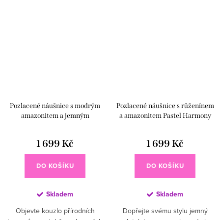
Pozlacené náušnice s modrým
Pozlacené náušnice s růženínem
amazonitem a jemným
a amazonitem Pastel Harmony
růženínem
1 699 Kč
1 699 Kč
DO KOŠÍKU
DO KOŠÍKU
Skladem
Skladem
Objevte kouzlo přírodních
Dopřejte svému stylu jemný