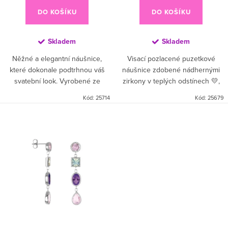
DO KOŠÍKU
DO KOŠÍKU
Skladem
Skladem
Něžné a elegantní náušnice,
Visací pozlacené puzetkové
které dokonale podtrhnou váš
náušnice zdobené nádhernými
svatební look. Vyrobené ze
zirkony v teplých odstínech 💛,
stříbra s jemným pozlacením,
které zachycují světlo a dodávají
Kód:
25714
Kód:
25679
zdobené stylovou květinou a
šperku zářivý lesk ✨. Jsou
třpytivými zirkony, přinášejí do...
jedinečné, výrazné a perfektní...