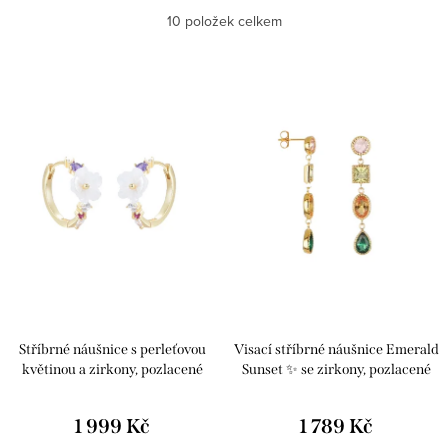
Nejlevnější
10
položek celkem
Nejprodávanější
Výpis produktů
Abecedně
Stříbrné náušnice s perleťovou
Visací stříbrné náušnice Emerald
květinou a zirkony, pozlacené
Sunset ✨ se zirkony, pozlacené
1 999 Kč
1 789 Kč