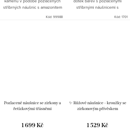
kamenů v podobě pozlacených
dotek barev s pozlacenými
stříbrných náušnic s amazonitem
stříbrnými náušnicemi s
a růženínem, které spojují
růženínem a amazonitem, které
Kód:
99988
Kód:
1701
něžnou ženskost s moderním
zaujmou harmonickou kombinací
designem. Kombinace světle
pastelově růžového a světle
modrého...
modrého...
Pozlacené náušnice se zirkony a
✨ Růžové náušnice – kroužky se
řetízkovými třásněmi
zirkonovým přívěskem
1 699 Kč
1 529 Kč