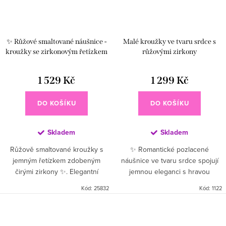
✨ Růžové smaltované náušnice -
Malé kroužky ve tvaru srdce s
kroužky se zirkonovým řetízkem
růžovými zirkony
1 529 Kč
1 299 Kč
DO KOŠÍKU
DO KOŠÍKU
Skladem
Skladem
Růžově smaltované kroužky s
✨ Romantické pozlacené
jemným řetízkem zdobeným
náušnice ve tvaru srdce spojují
čirými zirkony ✨. Elegantní
jemnou eleganci s hravou
spojení výrazného
symbolikou lásky 💘 Malé
Kód:
25832
Kód:
1122
smaragdového odstínu a třpytu
kroužky zdobené třpytivými
zirkonů dodá vašemu outfitu
zirkony doplňuje přívěsek ve
Ovládací prvky výpisu
šmrnc – ať už na...
tvaru srdce...