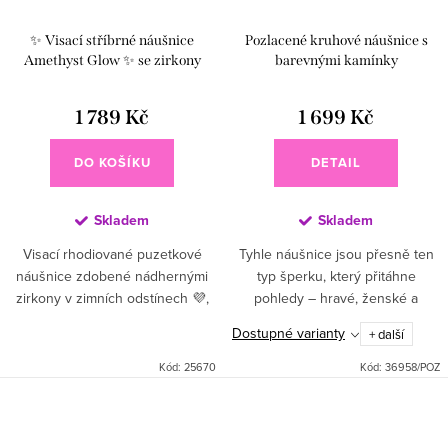
✨ Visací stříbrné náušnice
Pozlacené kruhové náušnice s
Amethyst Glow ✨ se zirkony
barevnými kamínky
1 789 Kč
1 699 Kč
DO KOŠÍKU
DETAIL
Skladem
Skladem
Visací rhodiované puzetkové
Tyhle náušnice jsou přesně ten
náušnice zdobené nádhernými
typ šperku, který přitáhne
zirkony v zimních odstínech 💜,
pohledy – hravé, ženské a
které zachycují světlo a dodávají
zářivé. Rozzař svůj den s těmito
Dostupné varianty
+ další
šperku zářivý lesk ✨. Jsou
pozlacenými kruhovými
jedinečné, výrazné a...
náušnicemi zdobenými
Kód:
25670
Kód:
36958/POZ
barevnými...