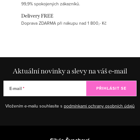
99,9% spokojených zákazníků.
Delivery FREE
Doprava ZDARMA při nákupu nad 1 800,- Kč
Aktuální novinky a slevy na váš e-mail
E-mail
PŘIHLÁSIT SE
Vložením e-mailu souhlasíte s
podmínkami ochrany osobních údajů
Zápatí