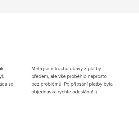
ak
Měla jsem trochu obavy z platby
l.
předem, ale vše proběhlo naprosto
ráda se
bez problémů. Po připsání platby byla
objednávka rychle odeslána! :)