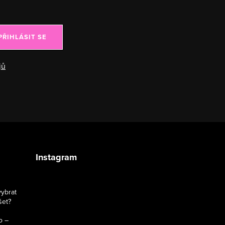
PŘIHLÁSIT SE
jů
Instagram
vybrat
šet?
o –