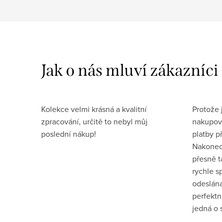
Kolekce velmi krásná a kvalitní
Protože
zpracování, určitě to nebyl můj
nakupova
poslední nákup!
platby p
Nakonec
přesně t
rychle s
odeslána
perfektn
jedná o 