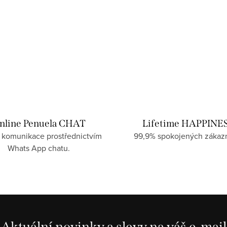
nline Penuela CHAT
Lifetime HAPPINE
 komunikace prostřednictvím
99,9% spokojených zákazn
Whats App chatu.
Aktuální novinky a slevy na váš e-mail