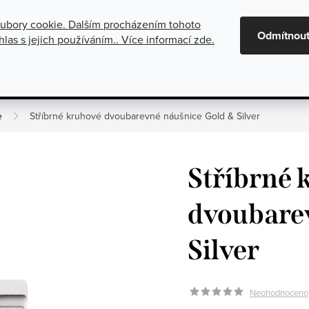
ubory cookie. Dalším procházením tohoto
maci
Oznámení o zrušení platby dobírkou
Všeobecné obchod
Odmítnou
las s jejich používáním.. Více informací
zde
.
gorie
Stříbrné šperky
Kolekce
e
Stříbrné kruhové dvoubarevné náušnice Gold & Silver
Stříbrné 
dvoubare
Silver
Neohodnoceno