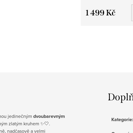
1 499 Kč
Měrná cena:
Doplň
mou jedinečným
dvoubarevným
Kategorie
razným zlatým kruhem ✨🤍.
ně, nadčasově a velmi