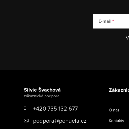
E-mail
V
Zápatí
Silvie Švachová
Zákaznic
+420 735 132 677
O nás
podpora
@
penuela.cz
Kontakty