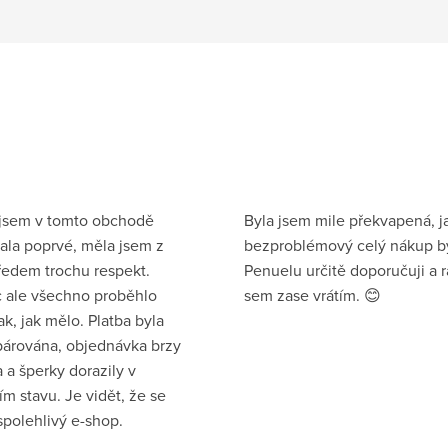
 jsem v tomto obchodě
Byla jsem mile překvapená, j
la poprvé, měla jsem z
bezproblémový celý nákup by
ředem trochu respekt.
Penuelu určitě doporučuji a 
 ale všechno proběhlo
sem zase vrátím. 😊
ak, jak mělo. Platba byla
párována, objednávka brzy
 a šperky dorazily v
ím stavu. Je vidět, že se
spolehlivý e-shop.