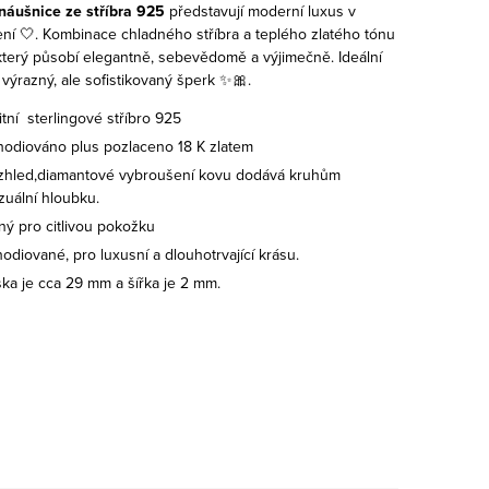
áušnice ze stříbra 925
představují moderní luxus v
í 🤍. Kombinace chladného stříbra a teplého zlatého tónu
 který působí elegantně, sebevědomě a výjimečně. Ideální
 výrazný, ale sofistikovaný šperk ✨🎀.
itní sterlingové stříbro 925
hodiováno plus pozlaceno 18 K zlatem
zhled,diamantové vybroušení kovu dodává kruhům
zuální hloubku.
ný pro citlivou pokožku
hodiované, pro luxusní a dlouhotrvající krásu.
ka je cca 29 mm a šířka je 2 mm.