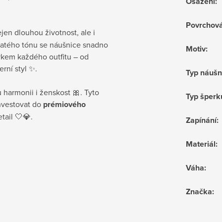
Osazení
:
Povrchov
jen dlouhou životnost, ale i
zlatého tónu se náušnice snadno
Motiv
:
rvkem každého outfitu – od
rní styl ✨.
Typ náušn
 harmonii i ženskost 🎀. Tyto
Typ šperk
investovat do
prémiového
tail 🤍💎.
Zapínání
:
Materiál
:
Váha
:
Značka
: