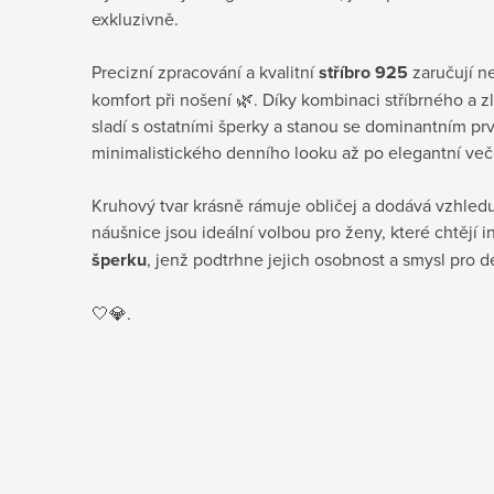
exkluzivně.
Precizní zpracování a kvalitní
stříbro 925
zaručují ne
komfort při nošení 🌿. Díky kombinaci stříbrného a 
sladí s ostatními šperky a stanou se dominantním p
minimalistického denního looku až po elegantní veče
Kruhový tvar krásně rámuje obličej a dodává vzhledu
náušnice jsou ideální volbou pro ženy, které chtějí 
šperku
, jenž podtrhne jejich osobnost a smysl pro de
🤍💎.