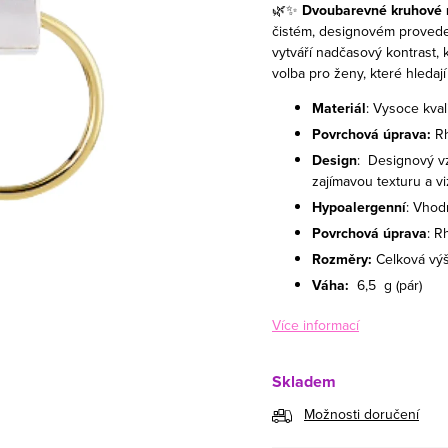
🌿✨
Dvoubarevné kruhové n
čistém, designovém proveden
vytváří nadčasový kontrast,
volba pro ženy, které hledají
Materiál
: Vysoce kval
Povrchová úprava:
R
Design
: Designový v
zajímavou texturu a vi
Hypoalergenní
: Vhod
Povrchová úprava
: R
Rozměry:
Celková výš
Váha:
6,5
g (pár)
Více informací
Skladem
Možnosti doručení