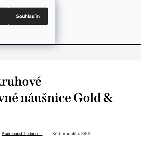
ní podmínky, GDPR a GPSR
Doprava a Platba
t
Souhlasím
NÁKU
Dárky
Péče o šperky
Hodnocení
kruhové
vné náušnice Gold &
Kód produktu:
8802
Podrobnosti hodnocení