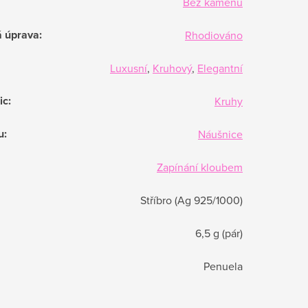
Bez kamenů
á úprava
:
Rhodiováno
Luxusní
,
Kruhový
,
Elegantní
ic
:
Kruhy
u
:
Náušnice
Zapínání kloubem
Stříbro (Ag 925/1000)
6,5 g (pár)
Penuela