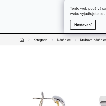
}
https://cz.pinterest.com/shoppenuela/
Přejít na obsah
Tento web používá so
O nás
Kontakty
Podmínky pro výměnu, vrácení a rekla
webu vyjadřujete souh
Novinky
Nastavení
Kate
Kategorie
Náušnice
Kruhové náušnic
Domů