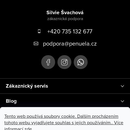
Zápatí
Silvie Švachová
+420 735 132 677
podpora
@
penuela.cz
Zákaznický servis
Blog
Instagram
Tento web používá soubory cookie. Dalším procházením
tohoto webu vyjadřujete souhlas s jejich používáním.. Více
informací
zde
.