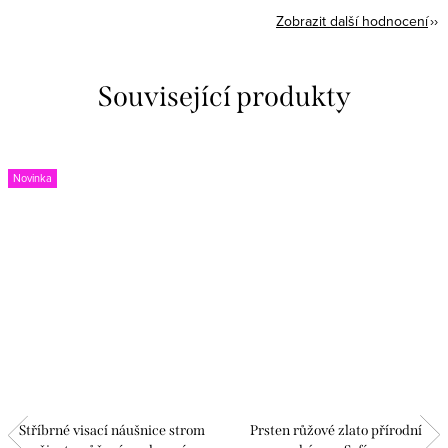
Zobrazit další hodnocení
Související produkty
Novinka
Stříbrné visací náušnice strom
Prsten růžové zlato přírodní