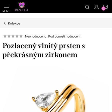
}
https://cz.pinterest.com/shoppenuela/
N
Přejít na obsah
Kolekce
Neohodnoceno
Podrobnosti hodnocení
Pozlacený vlnitý prsten s
překrásným zirkonem