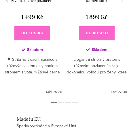
života, růžové pozlacení
kámen Safír
1 499 Kč
1 899 Kč
DO KOŠÍKU
DO KOŠÍKU
Skladem
Skladem
🌳 Stříbrné visací náušnice s
Elegantní stříbrný prsten s
růžovým zlatem a symbolem
růžovým pozlacením ✨ je
stromem života. ✨Zářivé černé
dokonalou volbou pro ženy, které
zirkony dodávají hloubku a
hledají jemný a zároveň originální
kontrast, zatímco pozlacení
šperk. Kombinace kvalitního
růžovým zlatem 💗...
stříbra a teplého odstínu...
Kód:
25586
Kód:
27848
Made in EU
Šperky vyráběné v Evropské Unii.