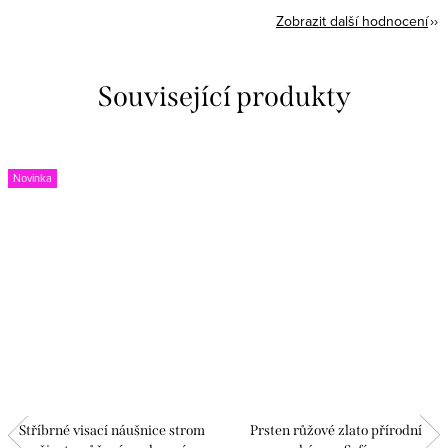
Zobrazit další hodnocení
Související produkty
Novinka
Stříbrné visací náušnice strom
Prsten růžové zlato přírodní