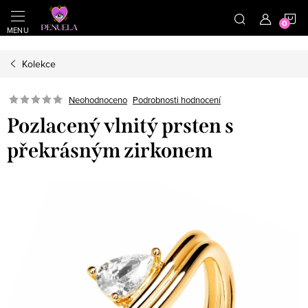
}
https://cz.pinterest.com/shoppenuela/
N
Přejít na obsah
Kolekce
Neohodnoceno
Podrobnosti hodnocení
Pozlacený vlnitý prsten s
překrásným zirkonem