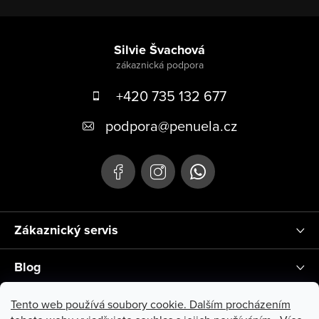
Zápatí
Silvie Švachová
+420 735 132 677
podpora
@
penuela.cz
Zákaznický servis
Blog
Instagram
Tento web používá soubory cookie. Dalším procházením