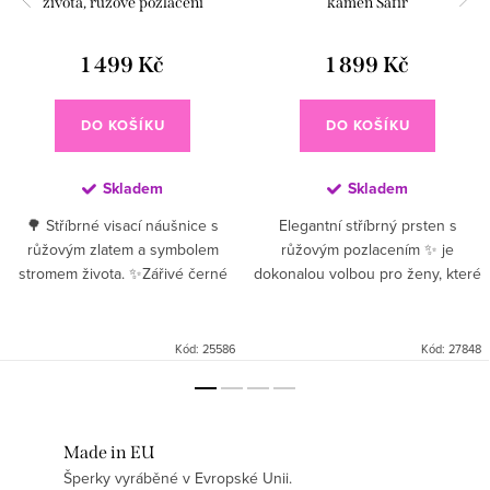
života, růžové pozlacení
kámen Safír
1 499 Kč
1 899 Kč
DO KOŠÍKU
DO KOŠÍKU
Skladem
Skladem
🌳 Stříbrné visací náušnice s
Elegantní stříbrný prsten s
růžovým zlatem a symbolem
růžovým pozlacením ✨ je
stromem života. ✨Zářivé černé
dokonalou volbou pro ženy, které
zirkony dodávají hloubku a
hledají jemný a zároveň originální
kontrast, zatímco pozlacení
šperk. Kombinace kvalitního
růžovým zlatem 💗...
stříbra a teplého odstínu...
Kód:
25586
Kód:
27848
Made in EU
Šperky vyráběné v Evropské Unii.