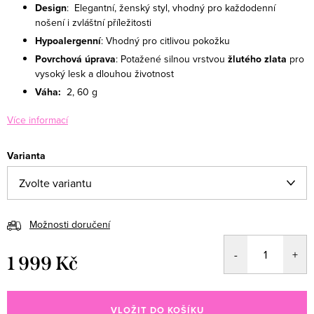
Design
: Elegantní, ženský styl, vhodný pro každodenní
nošení i zvláštní příležitosti
Hypoalergenní
: Vhodný pro citlivou pokožku
Povrchová úprava
: Potažené silnou vrstvou
žlutého zlata
pro
vysoký lesk a dlouhou životnost
Váha:
2
, 60 g
Více informací
Varianta
Možnosti doručení
1 999 Kč
Měrná cena:
VLOŽIT DO KOŠÍKU