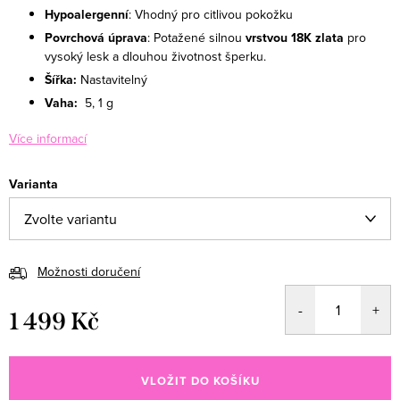
Hypoalergenní
: Vhodný pro citlivou pokožku
Povrchová úprava
:
Potažené
silnou
vrstvou 18K zlata
pro
vysoký lesk a dlouhou životnost šperku.
Šířka:
Nastavitelný
Vaha:
5, 1 g
Více informací
Varianta
Možnosti doručení
1 499 Kč
Měrná cena:
VLOŽIT DO KOŠÍKU