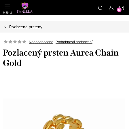
}
https://cz.pinterest.com/shoppenuela/
N
Přejít na obsah
Pozlacené prsteny
Neohodnoceno
Podrobnosti hodnocení
Pozlacený prsten Aurea Chain
Gold