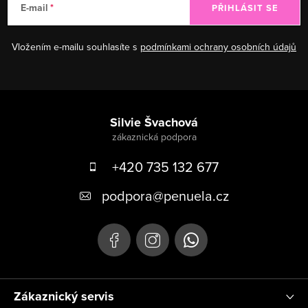
E-mail
PŘIHLÁSIT SE
Vložením e-mailu souhlasíte s
podmínkami ochrany osobních údajů
Zápatí
Silvie Švachová
+420 735 132 677
podpora
@
penuela.cz
Zákaznický servis