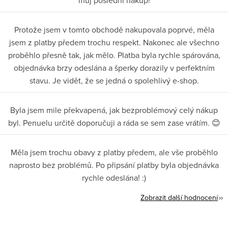
můj poslední nákup!
Protože jsem v tomto obchodě nakupovala poprvé, měla
jsem z platby předem trochu respekt. Nakonec ale všechno
proběhlo přesně tak, jak mělo. Platba byla rychle spárována,
objednávka brzy odeslána a šperky dorazily v perfektním
stavu. Je vidět, že se jedná o spolehlivý e-shop.
Byla jsem mile překvapená, jak bezproblémový celý nákup
byl. Penuelu určitě doporučuji a ráda se sem zase vrátím. 😊
Měla jsem trochu obavy z platby předem, ale vše proběhlo
naprosto bez problémů. Po připsání platby byla objednávka
rychle odeslána! :)
Zobrazit další hodnocení