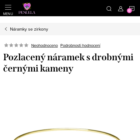
}
https://cz.pinterest.com/shoppenuela/
N
Přejít na obsah
Náramky se zirkony
Neohodnoceno
Podrobnosti hodnocení
Pozlacený náramek s drobnými
černými kameny