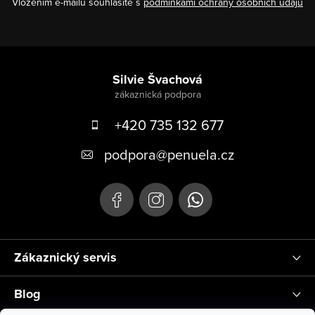
Vložením e-mailu souhlasíte s
podmínkami ochrany osobních údajů
Zápatí
Silvie Švachová
+420 735 132 677
podpora
@
penuela.cz
Zákaznický servis
Blog