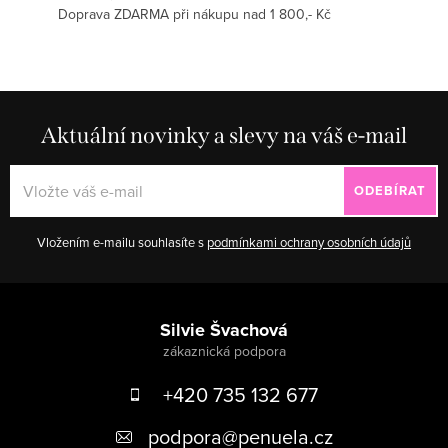
Doprava ZDARMA při nákupu nad 1 800,- Kč
Aktuální novinky a slevy na váš e-mail
ODEBÍRAT
Vložením e-mailu souhlasíte s
podmínkami ochrany osobních údajů
Zápatí
Silvie Švachová
+420 735 132 677
podpora
@
penuela.cz