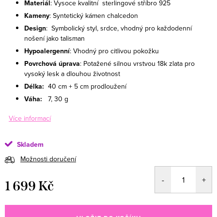
Materiál
: Vysoce kvalitní sterlingové stříbro 925
Kameny
: Syntetický kámen chalcedon
Design
: Symbolický styl, srdce, vhodný pro každodenní
nošení jako talisman
Hypoalergenní
: Vhodný pro citlivou pokožku
Povrchová úprava
: Potažené silnou vrstvou 18k zlata pro
vysoký lesk a dlouhou životnost
Délka:
40 cm + 5 cm prodloužení
Váha:
7, 30 g
Více informací
Skladem
Možnosti doručení
1 699 Kč
Měrná cena: