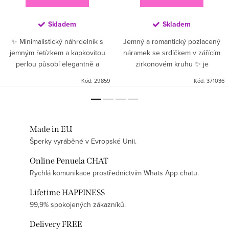
Skladem
Skladem
✨ Minimalistický náhrdelník s
Jemný a romantický pozlacený
jemným řetízkem a kapkovitou
náramek se srdíčkem v zářícím
perlou působí elegantně a
zirkonovém kruhu ✨ je
vzdušně. Dominantou je
dokonalým symbolem lásky, něhy
Kód:
29859
Kód:
371036
jednoduchý tvar s decentním
a elegance. Minimalistický design
srdíčkem a vertikálním závěsem,
působí luxusně a dokonale...
který...
Made in EU
Šperky vyráběné v Evropské Unii.
Online Penuela CHAT
Rychlá komunikace prostřednictvím Whats App chatu.
Lifetime HAPPINESS
99,9% spokojených zákazníků.
Delivery FREE