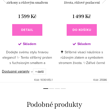
zirkony a růžovým smaltem
života, růžové pozlacení
1 599 Kč
1 499 Kč
DETAIL
DO KOŠÍKU
Skladem
Skladem
Dodejte svému stylu hravou
🌳 Stříbrné visací náušnice s
eleganci! ✨ Tento stříbrný prsten
růžovým zlatem a symbolem
s fuchsiovým smaltem a
stromem života. ✨Zářivé černé
třpytivými zirkony je
zirkony dodávají hloubku a
Dostupné varianty
+ další
nepřehlédnutelným módním
kontrast, zatímco pozlacení
doplňkem pro ženy, které milují
růžovým zlatem 💗...
Kód:
1030/VEL1
Kód:
25586
barvy a...