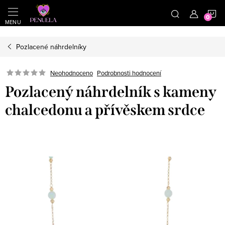
}
https://cz.pinterest.com/shoppenuela/
N
Přejít na obsah
Pozlacené náhrdelníky
Neohodnoceno
Podrobnosti hodnocení
Pozlacený náhrdelník s kameny
chalcedonu a přívěskem srdce