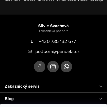
Zápatí
Silvie Švachová
+420 735 132 677
podpora
@
penuela.cz
Zákaznický servis
Blog