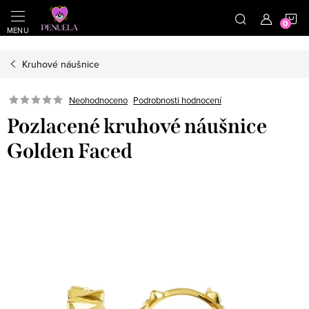
}
https://cz.pinterest.com/shoppenuela/
N
Přejít na obsah
Kruhové náušnice
Neohodnoceno
Podrobnosti hodnocení
Pozlacené kruhové náušnice
Golden Faced