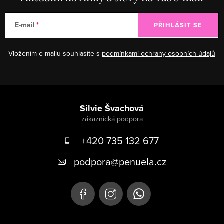
E-mail
PŘIHLÁSIT SE
Vložením e-mailu souhlasíte s
podmínkami ochrany osobních údajů
Zápatí
Silvie Švachová
+420 735 132 677
podpora
@
penuela.cz