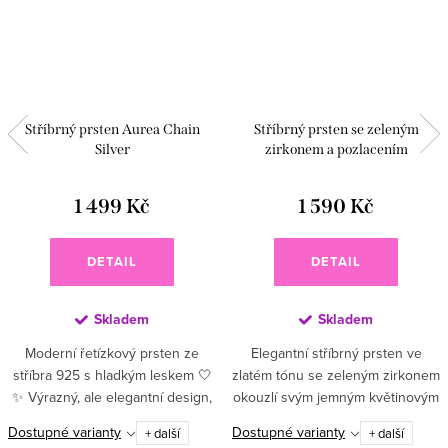
Stříbrný prsten Aurea Chain
Stříbrný prsten se zeleným
Silver
zirkonem a pozlacením
1 499 Kč
1 590 Kč
DETAIL
DETAIL
Skladem
Skladem
Moderní řetízkový prsten ze
Elegantní stříbrný prsten ve
stříbra 925 s hladkým leskem 🤍
zlatém tónu se zeleným zirkonem
✨ Výrazný, ale elegantní design,
okouzlí svým jemným květinovým
který podtrhne osobitý styl a
designem a luxusním třpytem 💚
Dostupné varianty
Dostupné varianty
+ další
+ další
skvěle doplní každodenní outfit.
✨ Sytě zelený středový kámen je