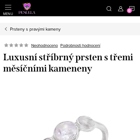
}
https://cz.pinterest.com/shoppenuela/
N
Přejít na obsah
Prsteny s pravými kameny
Neohodnoceno
Podrobnosti hodnocení
Luxusní stříbrný prsten s třemi
měsíčními kameneny