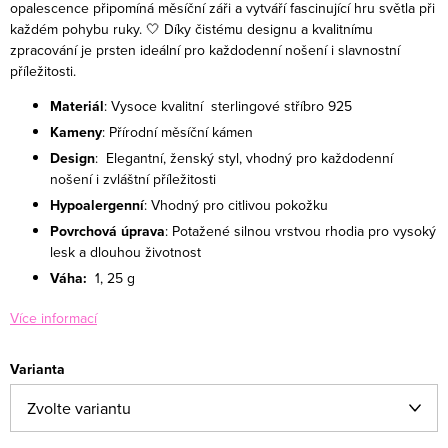
opalescence připomíná měsíční záři a vytváří fascinující hru světla při
každém pohybu ruky.
🤍 Díky čistému designu a kvalitnímu
zpracování je prsten ideální pro každodenní nošení i slavnostní
příležitosti.
Materiál
: Vysoce kvalitní sterlingové stříbro 925
Kameny
: Přírodní měsíční kámen
Design
: Elegantní, ženský styl, vhodný pro každodenní
nošení i zvláštní příležitosti
Hypoalergenní
: Vhodný pro citlivou pokožku
Povrchová úprava
: Potažené silnou vrstvou rhodia pro vysoký
lesk a dlouhou životnost
Váha:
1, 25
g
Více informací
Varianta