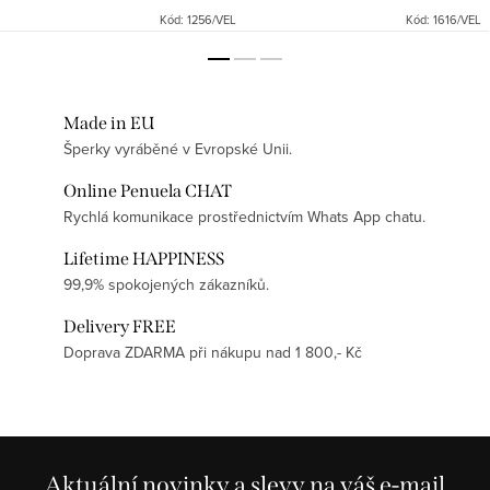
💛 Materiál: Vysoce...
obklopen drobnými čirými...
Kód:
1256/VEL
Kód:
1616/VEL
Made in EU
Šperky vyráběné v Evropské Unii.
Online Penuela CHAT
Rychlá komunikace prostřednictvím Whats App chatu.
Lifetime HAPPINESS
99,9% spokojených zákazníků.
Delivery FREE
Doprava ZDARMA při nákupu nad 1 800,- Kč
Aktuální novinky a slevy na váš e-mail