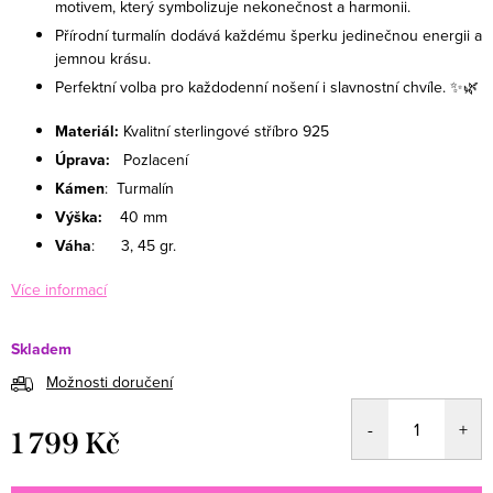
motivem, který symbolizuje nekonečnost a harmonii.
Přírodní turmalín dodává každému šperku jedinečnou energii a
jemnou krásu.
Perfektní volba pro každodenní nošení i slavnostní chvíle. ✨🌿
Materiál:
Kvalitní s
terlingové stříbro 925
Úprava:
Pozlacení
Kámen
: Turmalín
Výška:
40 mm
Váha
: 3, 45 gr.
Více informací
Skladem
Možnosti doručení
1 799 Kč
Měrná cena: