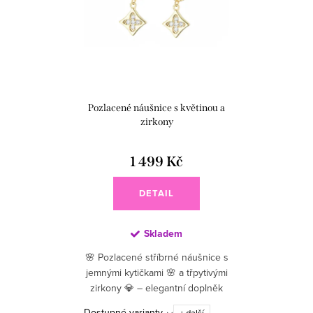
Pozlacené náušnice s květinou a
zirkony
1 499 Kč
DETAIL
Skladem
🌸 Pozlacené stříbrné náušnice s
jemnými kytičkami 🌸 a třpytivými
zirkony 💎 – elegantní doplněk
pro romantický vzhled ✨. Jsou
Dostupné varianty