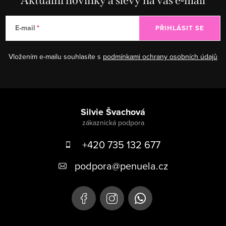
Aktuální novinky a slevy na váš e-mail
E-mail
PŘIHLÁSIT SE
Vložením e-mailu souhlasíte s
podmínkami ochrany osobních údajů
Zápatí
Silvie Švachová
+420 735 132 677
podpora
@
penuela.cz