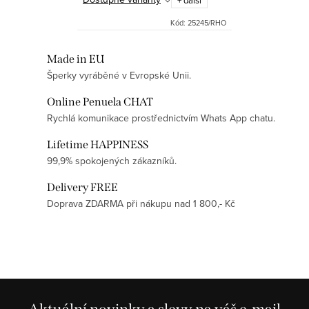
+ další
skvělým doplňkem pro ženy,
které sledují...
Kód:
25245/RHO
Ovládací prvky výpisu
Made in EU
Šperky vyráběné v Evropské Unii.
Online Penuela CHAT
Rychlá komunikace prostřednictvím Whats App chatu.
Lifetime HAPPINESS
99,9% spokojených zákazníků.
Delivery FREE
Doprava ZDARMA při nákupu nad 1 800,- Kč